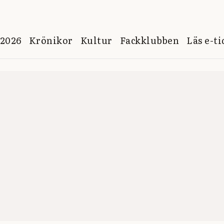
 2026
Krönikor
Kultur
Fackklubben
Läs e-t