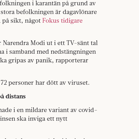
efolkningen i karantän på grund av
r stora befolkningen är dagavlönare
d på sikt, något
Fokus tidigare
Narendra Modi ut i ett TV-sänt tal
lerna i samband med nedstängningen
ska gripas av panik, rapporterar
 72 personer har dött av viruset.
på distans
nade i en mildare variant av covid-
insen ska inviga ett nytt