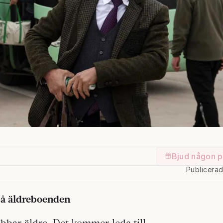
Bjud någon p
Publicera
 på äldreboenden
abbar äldre. Det kommer leda till