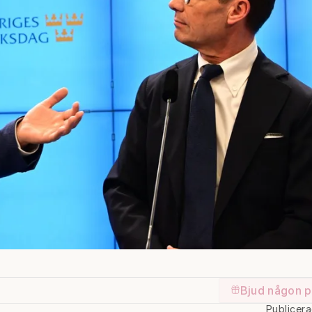
Bjud någon p
Publicer