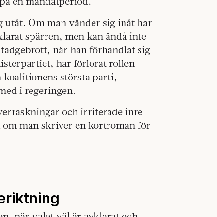
P på en mandatperiod.
g utåt. Om man vänder sig inåt har
klarat spärren, men kan ändå inte
 stadgebrott, när han förhandlat sig
isterpartiet, har förlorat rollen
 koalitionens största parti,
 med i regeringen.
verraskningar och irriterade inre
ven om man skriver en kortroman för
eriktning
, när valet väl är avklarat och