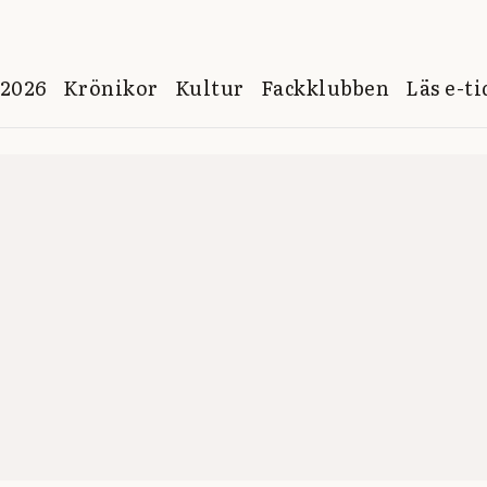
 2026
Krönikor
Kultur
Fackklubben
Läs e-t