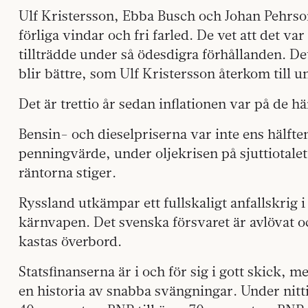
Ulf Kristersson, Ebba Busch och Johan Pehrson
förliga vindar och fri farled. De vet att det v
tillträdde under så ödesdigra förhållanden. De
blir bättre, som Ulf Kristersson återkom till u
Det är trettio år sedan inflationen var på de h
Bensin- och dieselpriserna var inte ens hälft
penningvärde, under oljekrisen på sjuttiotale
räntorna stiger.
Ryssland utkämpar ett fullskaligt anfallskrig
kärnvapen. Det svenska försvaret är avlövat oc
kastas överbord.
Statsfinanserna är i och för sig i gott skick, 
en historia av snabba svängningar. Under nitti