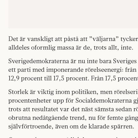
Det är vanskligt att påstå att ”väljarna” tycke
alldeles oformlig massa är de, trots allt, inte.
Sverigedemokraterna är nu inte bara Sveriges a
ett parti med imponerande rörelseenergi: från 5
12,9 procent till 17,5 procent. Från 17,5 procent
Storlek är viktig inom politiken, men rörelser
procentenheter upp för Socialdemokraterna gjo
trots att resultatet var det näst sämsta sedan 
obrutna nedåtgående trend, nu för femte gången
självförtroende, även om de klarade spärren.