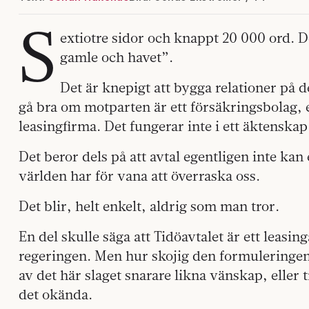
S
extiotre sidor och knappt 20 000 ord. 
gamle och havet”.
Det är knepigt att bygga relationer på d
gå bra om motparten är ett försäkringsbolag, e
leasingfirma. Det fungerar inte i ett äktenska
Det beror dels på att avtal egentligen inte kan e
världen har för vana att överraska oss.
Det blir, helt enkelt, aldrig som man tror.
En del skulle säga att Tidöavtalet är ett leas
regeringen. Men hur skojig den formuleringen
av det här slaget snarare likna vänskap, eller 
det okända.