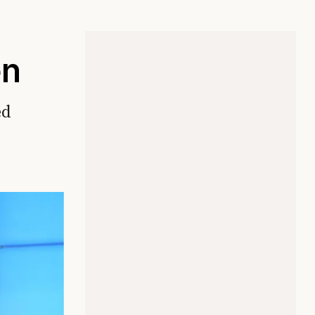
en
ed