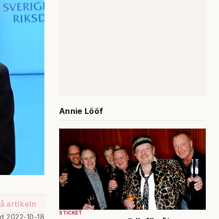
Annie Lööf
å artikeln
STICKET
ad 2022-10-18