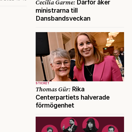
Cecilia Garme:
Därför åker
ministrarna till
Dansbandsveckan
STICKET
Thomas Gür:
Rika
Centerpartiets halverade
förmögenhet