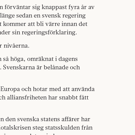
 förväntar sig knappast fyra år av
ar länge sedan en svensk regering
t kommer att bli värre innan det
nder sin regeringsförklaring.
är nivåerna.
en så höga, omräknat i dagens
t. Svenskarna är belånade och
 i Europa och hotar med att använda
h alliansfriheten har snabbt fått
men den svenska statens affärer har
otalskrisen steg statsskulden från