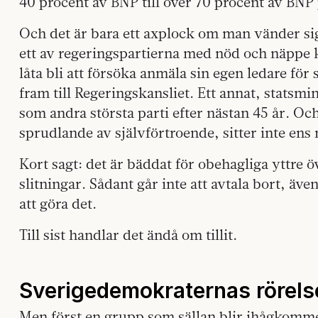
40 procent av BNP till över 70 procent av BN
Och det är bara ett axplock om man vänder si
ett av regeringspartierna med nöd och näppe 
låta bli att försöka anmäla sin egen ledare för
fram till Regeringskansliet. Ett annat, statsmin
som andra största parti efter nästan 45 år. Och
sprudlande av självförtroende, sitter inte ens
Kort sagt: det är bäddat för obehagliga yttre ö
slitningar. Sådant går inte att avtala bort, ä
att göra det.
Till sist handlar det ändå om tillit.
Sverigedemokraternas rörels
Men först en grupp som sällan blir ihågkommen