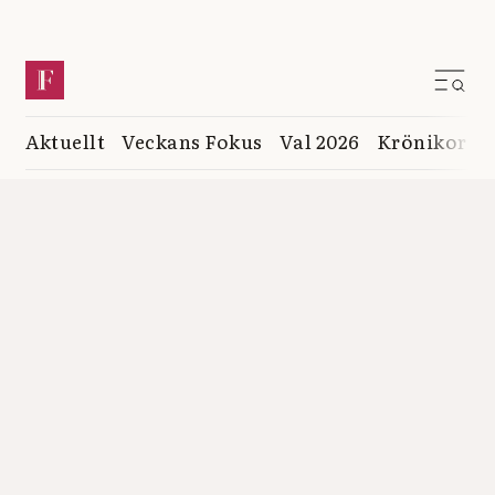
Aktuellt
Veckans Fokus
Val 2026
Krönikor
K