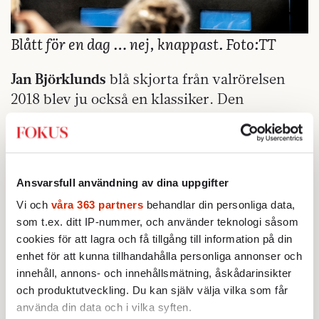
Blått för en dag … nej, knappast. Foto:TT
Jan Björklunds
blå skjorta från valrörelsen
2018 blev ju också en klassiker. Den
inbringade 42 000 kronor när den
såldes på
auktion
. Betydligt mer än vad Jan gett för den
på herrklädesbutiken vid Alviks torg.
Ansvarsfull användning av dina uppgifter
Och givetvis den rödrosa Louis
Vi och
våra 363 partners
behandlar din personliga data,
Vuittonväskan som
Mona Sahlin
fick i present
som t.ex. ditt IP-nummer, och använder teknologi såsom
av
Liza Marklund
och som hon fick en massa
cookies för att lagra och få tillgång till information på din
kritik för. Fast den kostade inte skjortan,
enhet för att kunna tillhandahålla personliga annonser och
utan bara 8 200 kronor
avslöjade köparen
.
innehåll, annons- och innehållsmätning, åskådarinsikter
och produktutveckling. Du kan själv välja vilka som får
använda din data och i vilka syften.