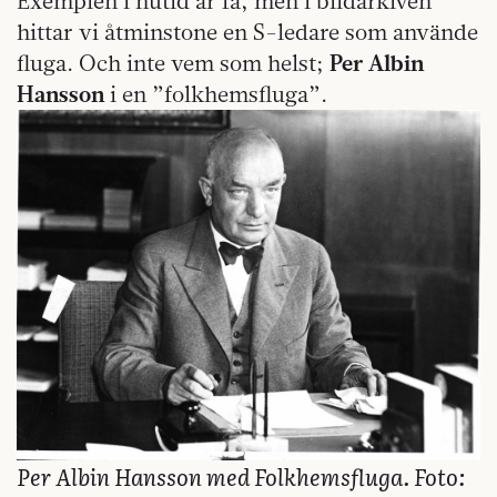
Exemplen i nutid är få, men i bildarkiven
hittar vi åtminstone en S-ledare som använde
fluga. Och inte vem som helst;
Per Albin
Hansson
i en ”folkhemsfluga”.
Per Albin Hansson med Folkhemsfluga. Foto: