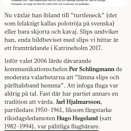
Nu växlar han ibland till ”turtleneck” (det
som felaktigt kallas polotröja på svenska)
eller bara skjorta och kavaj. Slips undviker
han, enda bildbeviset med slips vi hittar är
ett framträdande i Katrineholm 2017.
Inför valet 2006 lärde dåvarande
kommunikationschefen
Per Schlingmann
de
moderata valarbetarna att ”lämna slips och
pärlhalsband hemma”. Att infoga fluga var
aldrig på tal. Fast där har partiet annars en
tradition att vårda.
Jarl Hjalmarsson
,
partiledare 1950–1961, liksom färgstarke
riksdagsledamoten
Hugo Hegeland
(satt
1982–1994), var pålitliga flugbärare.