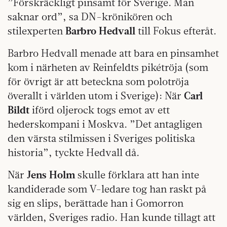
”Förskräckligt pinsamt för Sverige. Man
saknar ord”, sa DN-krönikören och
stilexperten
Barbro Hedvall
till Fokus efteråt.
Barbro Hedvall menade att bara en pinsamhet
kom i närheten av Reinfeldts pikétröja (som
för övrigt är att beteckna som polotröja
överallt i världen utom i Sverige): När
Carl
Bildt
iförd oljerock togs emot av ett
hederskompani i Moskva. ”Det antagligen
den värsta stilmissen i Sveriges politiska
historia”, tyckte Hedvall då.
När
Jens Holm
skulle förklara att han inte
kandiderade som V-ledare tog han raskt på
sig en slips, berättade han i Gomorron
världen, Sveriges radio. Han kunde tillagt att