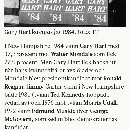
Gary Hart kampanjar 1984. Foto: TT
I New Hampshire 1984 vann
Gary Hart
med
37,3 procent mot
Walter Mondale
som fick
27,9 procent. Men Gary Hart fick backa ur
när hans kvinnoaffärer avslöjades och
Mondale blev presidentkandidat mot
Ronald
Reagan
.
Jimmy Carter
vann i New Hampshire
både 198o (tvåan
Ted Kennedy
hoppade
sedan av) och 1976 mot tvåan
Morris Udall
.
1972 vann
Edmund Muskie
över
George
McGovern
, som sedan blev demokraternas
kandidat.