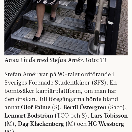
Anna Lindh med Stefan Amér. Foto: TT
Stefan Amér var på 90-talet ordförande i
Sveriges Förenade Studentkårer (SFS). En
bombsäker karriärplattform, om man har
den önskan. Till föregångarna hörde bland
annat
Olof Palme
(S),
Bertil Östergren
(Saco),
Lennart Bodström
(TCO och S),
Lars Tobisson
(M),
Dag Klackenberg
(M) och
HG Wessberg
(M).