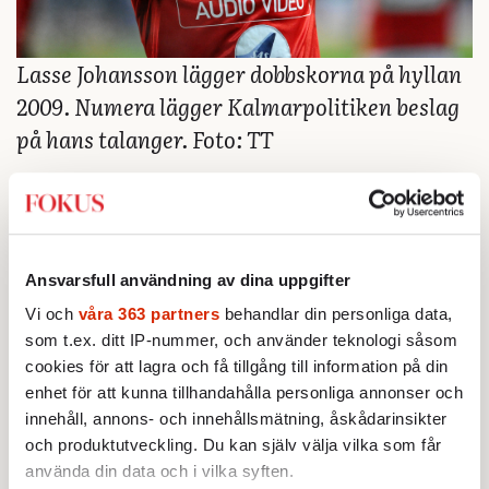
Lasse Johansson lägger dobbskorna på hyllan
2009. Numera lägger Kalmarpolitiken beslag
på hans talanger. Foto: TT
Men så var det ju detta med uttrycket
sossefotboll. Vi har sökt klarlägga varifrån
det kommer, men misslyckats. Kanske dök
Ansvarsfull användning av dina uppgifter
det upp under IFK Göteborgs glansår, när
”
Svennis
” var tränare för goa gubbar som
Vi och
våra 363 partners
behandlar din personliga data,
som t.ex. ditt IP-nummer, och använder teknologi såsom
hette Glen, och där ”Änglarna”, S-styret,
cookies för att lagra och få tillgång till information på din
SKF och Volvo och de flesta andra i Göteborg
enhet för att kunna tillhandahålla personliga annonser och
trängdes på samma hedersläktare.
innehåll, annons- och innehållsmätning, åskådarinsikter
och produktutveckling. Du kan själv välja vilka som får
Helt klart är att det i alla fall förknippas
använda din data och i vilka syften.
starkt med ”Lars-Tommy”, det vill säga