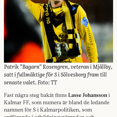
Patrik ”Bagarn” Rosengren, veteran i Mjällby,
satt i fullmäktige för S i Sölvesborg fram till
senaste valet. Foto: TT
Fast några steg bakåt finns
Lasse Johansson
i
Kalmar FF, som numera är bland de ledande
namnen för S i Kalmarpolitiken, som
ordförande i utbildningsnämnden och