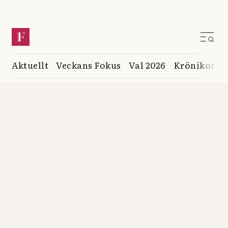
Aktuellt
Veckans Fokus
Val 2026
Krönikor
K