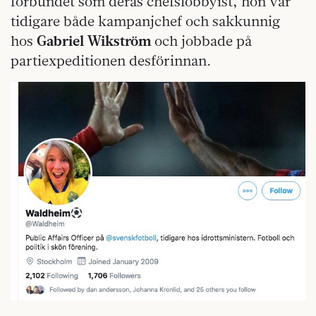
förbundet som deras chefslobbyist, hon var
tidigare både kampanjchef och sakkunnig
hos
Gabriel Wikström
och jobbade på
partiexpeditionen desförinnan.