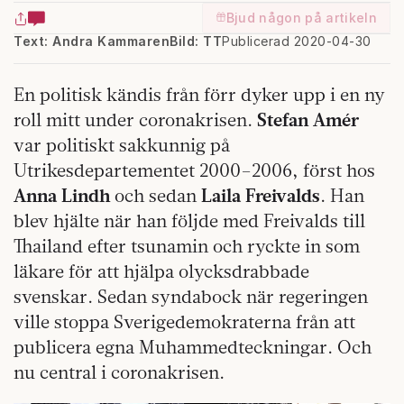
Bjud någon på artikeln
Text: Andra Kammaren
Bild: TT
Publicerad 2020-04-30
En politisk kändis från förr dyker upp i en ny
roll mitt under coronakrisen.
Stefan Amér
var politiskt sakkunnig på
Utrikesdepartementet 2000­–2006, först hos
Anna Lindh
och sedan
Laila Freivalds
. Han
blev hjälte när han följde med Freivalds till
Thailand efter tsunamin och ryckte in som
läkare för att hjälpa olycksdrabbade
svenskar. Sedan syndabock när regeringen
ville stoppa Sverigedemokraterna från att
publicera egna Muhammedteckningar. Och
nu central i coronakrisen.