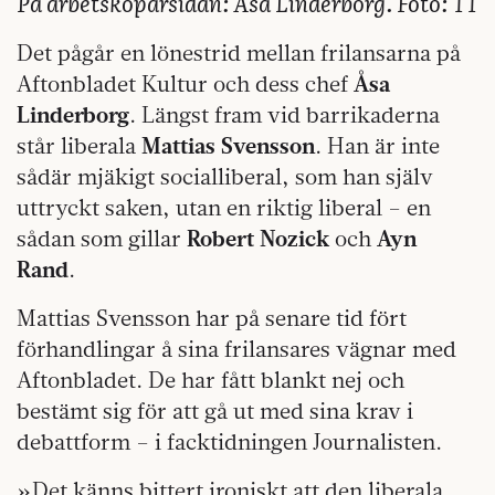
På arbetsköparsidan: Åsa Linderborg. Foto: TT
Det pågår en lönestrid mellan frilansarna på
Aftonbladet Kultur och dess chef
Åsa
Linderborg
. Längst fram vid barrikaderna
står liberala
Mattias Svensson
. Han är inte
sådär mjäkigt socialliberal, som han själv
uttryckt saken, utan en riktig liberal – en
sådan som gillar
Robert Nozick
och
Ayn
Rand
.
Mattias Svensson har på senare tid fört
förhandlingar å sina frilansares vägnar med
Aftonbladet. De har fått blankt nej och
bestämt sig för att gå ut med sina krav i
debattform – i facktidningen Journalisten.
»Det känns bittert ironiskt att den liberala