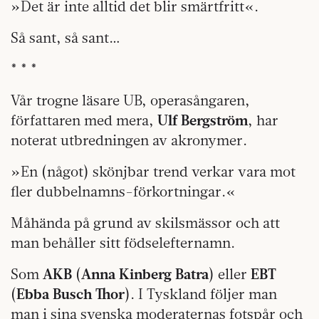
»Det är inte alltid det blir smärtfritt«.
Så sant, så sant…
* * *
Vår trogne läsare UB, operasångaren,
författaren med mera,
Ulf Bergström
, har
noterat utbredningen av akronymer.
»En (något) skönjbar trend verkar vara mot
fler dubbelnamns-förkortningar.«
Måhända på grund av skilsmässor och att
man behåller sitt födselefternamn.
Som
AKB
(
Anna Kinberg Batra
) eller
EBT
(
Ebba Busch Thor
). I Tyskland följer man
man i sina svenska moderaternas fotspår och