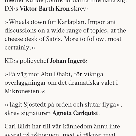
DN:s
Viktor Barth Kron
skrev:
»Wheels down for Karlaplan. Important
discussions on a wide range of topics, at the
cheese desk of Sabis. More to follow, most
certainly.«
KD:s policychef
Johan Ingerö
:
»På väg mot Abu Dhabi, för viktiga
överläggningar om det dramatiska valet i
Mikronesien.«
»Tagit Sjöstedt på orden och slutar flyga«,
skrev signaturen
Agneta Carlquist
.
Carl Bildt har till vår kännedom ännu inte
svarat på påhoppen, med vi räknar med