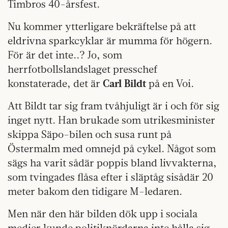
Timbros 40-årsfest.
Nu kommer ytterligare bekräftelse på att
eldrivna sparkcyklar är mumma för högern.
För är det inte..? Jo, som
herrfotbollslandslaget presschef
konstaterade, det är
Carl Bildt
på en Voi.
Att Bildt tar sig fram tvåhjuligt är i och för sig
inget nytt. Han brukade som utrikesminister
skippa Säpo-bilen och susa runt på
Östermalm med omnejd på cykel. Något som
sägs ha varit sådär poppis bland livvakterna,
som tvingades flåsa efter i släptåg sisådär 20
meter bakom den tidigare M-ledaren.
Men när den här bilden dök upp i sociala
medier kunde politiknördarna inte hålla sig.