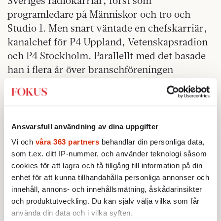
Sveriges radiokarriär, först som
programledare på Människor och tro och
Studio 1. Men snart väntade en chefskarriär,
kanalchef för P4 Uppland, Vetenskapsradion
och P4 Stockholm. Parallellt med det basade
han i flera år över branschföreningen
Medieledarna som tillhör Ledarna. I fjol blev
han boss för hela klabbet. En organisation
som så att säga svävar fritt på den fackliga
kartan, och som inte är kopplade till vare sig
Ansvarsfull användning av dina uppgifter
TCO eller Saco. Däremot deltog Ledarna
Vi och
våra 363 partners
behandlar din personliga data,
(tidigare Salf) i förhandlingskartellerna för
som t.ex. ditt IP-nummer, och använder teknologi såsom
kommun- och privattjänstemännen, KTK och
cookies för att lagra och få tillgång till information på din
enhet för att kunna tillhandahålla personliga annonser och
PTK.
innehåll, annons- och innehållsmätning, åskådarinsikter
Björn Rosengren
skriver i boken »Mitt i
och produktutveckling. Du kan själv välja vilka som får
använda din data och i vilka syften.
steget« att »Salf hade en olycklig vana att