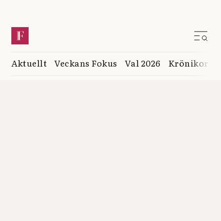
Aktuellt
Veckans Fokus
Val 2026
Krönikor
K