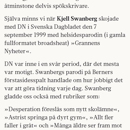
åtminstone delvis spökskrivare.
Själva minns vi när
Kjell Swanberg
skojade
med DN i Svenska Dagbladet den 7
september 1999 med helsidesparodin (i gamla
fullformatet broadsheat) »Grannens
Nyheter«.
DN var inne i en svår period, där det mesta
var motigt. Swanbergs parodi på Berners
förstasidesspalt handlade om hur jobbigt det
var att göra tidning varje dag. Swanberg
gladde oss också med rubriker som:
»Desperation föreslås som nytt skolämne«,
»Astrist springa på dyrt gym«, »Allt fler
faller i gråt« och »Många äldre ser fram mot