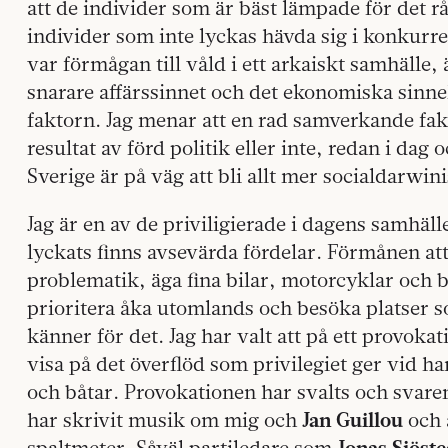
att de individer som är bäst lämpade för det 
individer som inte lyckas hävda sig i konkurr
var förmågan till våld i ett arkaiskt samhälle, 
snarare affärssinnet och det ekonomiska sinn
faktorn. Jag menar att en rad samverkande fakt
resultat av förd politik eller inte, redan i dag 
Sverige är på väg att bli allt mer socialdarwini
Jag är en av de priviligierade i dagens samhäl
lyckats finns avsevärda fördelar. Förmånen att
problematik, äga fina bilar, motorcyklar och b
prioritera åka utomlands och besöka platser so
känner för det. Jag har valt att på ett provokat
visa på det överflöd som privilegiet ger vid ha
och båtar. Provokationen har svalts och svaren
har skrivit musik om mig och
Jan Guillou
och 
spaltmeter. Såväl partiledare som
Jonas Sjöste