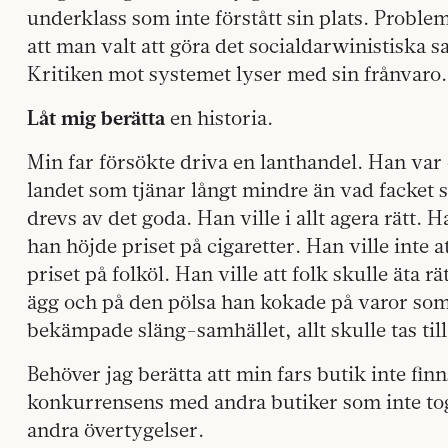
underklass som inte förstått sin plats. Probl
att man valt att göra det socialdarwinistiska s
Kritiken mot systemet lyser med sin frånvaro.
Låt mig berätta
en historia.
Min far försökte driva en lanthandel. Han var
landet som tjänar långt mindre än vad facket s
drevs av det goda. Han ville i allt agera rätt. Ha
han höjde priset på cigaretter. Han ville inte a
priset på folköl. Han ville att folk skulle äta r
ägg och på den pölsa han kokade på varor som
bekämpade släng-samhället, allt skulle tas till
Behöver jag berätta att min fars butik inte finn
konkurrensens med andra butiker som inte t
andra övertygelser.