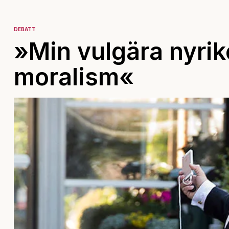
DEBATT
»Min vulgära nyrik
moralism«