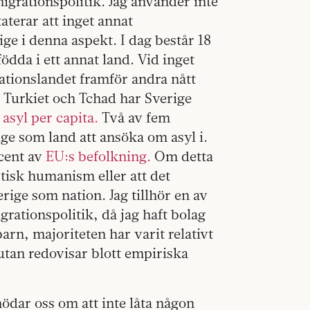
igrationspolitik. Jag använder inte
terar att inget annat
ge i denna aspekt. I dag består 18
dda i ett annat land. Vid inget
ationslandet framför andra nått
 Turkiet och Tchad har Sverige
t
asyl per capita.
Två av fem
 som land att ansöka om asyl i.
ocent av
EU:s befolkning.
Om detta
stisk humanism eller att det
rige som nation. Jag tillhör en av
rationspolitik, då jag haft bolag
n, majoriteten har varit relativt
utan redovisar blott empiriska
mödar oss om att inte låta någon