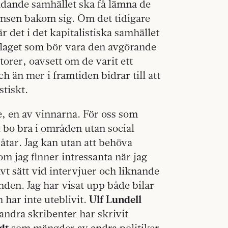
rådande samhället ska få lämna de
ensen bakom sig. Om det tidigare
är det i det kapitalistiska samhället
elaget som bör vara den avgörande
orer, oavsett om de varit ett
och än mer i framtiden bidrar till att
stiskt.
le, en av vinnarna. För oss som
 bo bra i områden utan social
åtar. Jag kan utan att behöva
m jag finner intressanta när jag
ivt sätt vid intervjuer och liknande
nden. Jag har visat upp både bilar
 har inte uteblivit.
Ulf Lundell
andra skribenter har skrivit
dt
som mängder av andra politiker