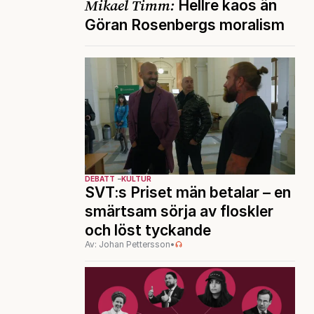
Mikael Timm:
Hellre kaos än
Göran Rosenbergs moralism
DEBATT
KULTUR
SVT:s Priset män betalar – en
smärtsam sörja av floskler
och löst tyckande
Av: Johan Pettersson
•