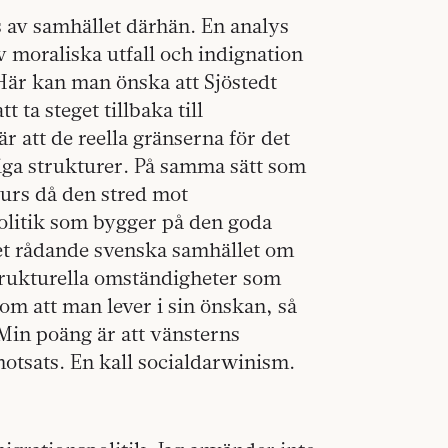
s av samhället därhän. En analys
v moraliska utfall och indignation
Här kan man önska att Sjöstedt
att ta steget tillbaka till
 att de reella gränserna för det
iga strukturer. På samma sätt som
urs då den stred mot
politik som bygger på den goda
 det rådande svenska samhället om
trukturella omständigheter som
som att man lever i sin önskan, så
Min poäng är att vänsterns
motsats. En kall socialdarwinism.