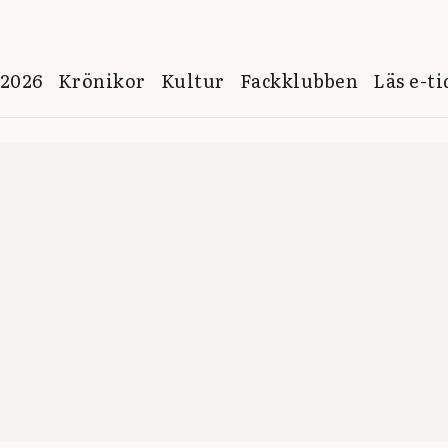
 2026
Krönikor
Kultur
Fackklubben
Läs e-t