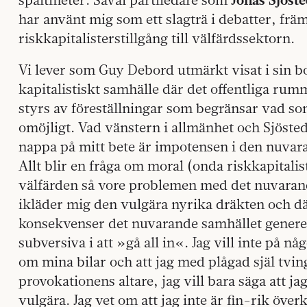
har använt mig som ett slagträ i debatter, frä
riskkapitalisterstillgång till välfärdssektorn.
Vi lever som Guy Debord utmärkt visat i sin 
kapitalistiskt samhälle där det offentliga rum
styrs av föreställningar som begränsar vad so
omöjligt. Vad vänstern i allmänhet och Sjösted
nappa på mitt bete är impotensen i den nuvara
Allt blir en fråga om moral (onda riskkapitali
välfärden så vore problemen med det nuvarand
ikläder mig den vulgära nyrika dräkten och dä
konsekvenser det nuvarande samhället generera
subversiva i att »gå all in«. Jag vill inte på nå
om mina bilar och att jag med plågad själ tvin
provokationens altare, jag vill bara säga att j
vulgära. Jag vet om att jag inte är fin-rik över