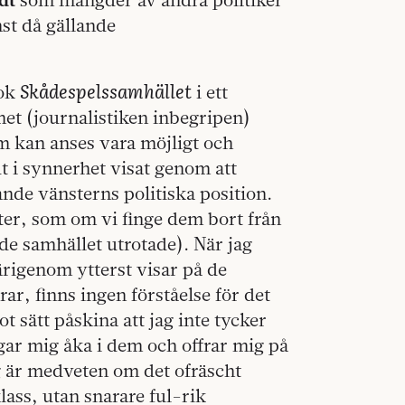
mst då gällande
Skådespelssamhället
bok
i ett
met (journalistiken inbegripen)
m kan anses vara möjligt och
t i synnerhet visat genom att
nde vänsterns politiska position.
ster, som om vi finge dem bort från
e samhället utrotade). När jag
rigenom ytterst visar på de
r, finns ingen förståelse för det
got sätt påskina att jag inte tycker
gar mig åka i dem och offrar mig på
ag är medveten om det ofräscht
klass, utan snarare ful-rik