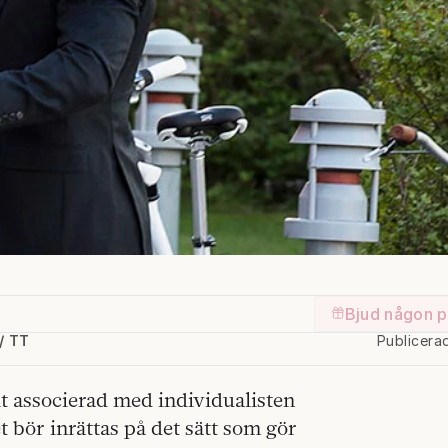
Bjud någon p
/ TT
Publicera
t associerad med individualisten
 bör inrättas på det sätt som gör