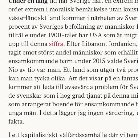
Under en lång
tid har Sverige haft en extrem m
ordet extrem i moralisk bemärkelse utan konsta
västerländskt land kommer i närheten av Sveri
procent av Sveriges befolkning av människor fö
tillfälle under 1900-talet har USA som är migr
upp till denna
siffra.
Efter Libanon, Jordanien,
tagit emot störst andel människor som erhålli
ensamkommande barn under 2015 valde Sverige
Nio av tio var män. Ett land som utgör två pr
kan man tycka olika. Att det visar på en fanta
kommer att leda till avsevärda problem för Sve
de svenskar som i hög grad tjänat på denna mig
som arrangerat boende för ensamkommande bar
unga män. I detta lägger jag ingen värdering, 
fakta.
I ett kapitalistiskt välfärdssamhälle där vi be