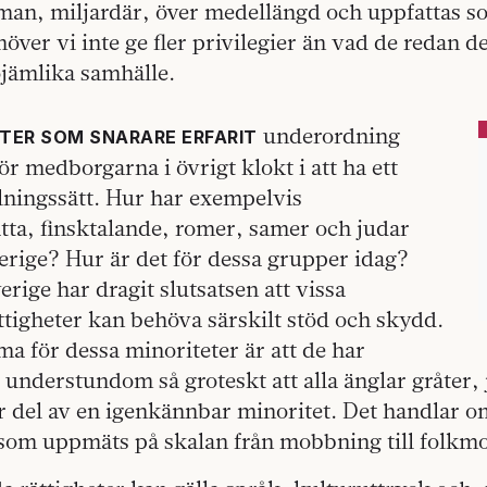
 man, miljardär, över medellängd och uppfattas 
över vi inte ge fler privilegier än vad de redan de
 ojämlika samhälle.
underordning
ETER SOM SNARARE ERFARIT
ör medborgarna i övrigt klokt i att ha ett
lningssätt. Hur har exempelvis
tta, finsktalande, romer, samer och judar
erige? Hur är det för dessa grupper idag?
verige har dragit slutsatsen att vissa
ttigheter kan behöva särskilt stöd och skydd.
 för dessa minoriteter är att de har
, understundom så groteskt att alla änglar gråter, 
r del av en igenkännbar minoritet. Det handlar o
 som uppmäts på skalan från mobbning till folkm