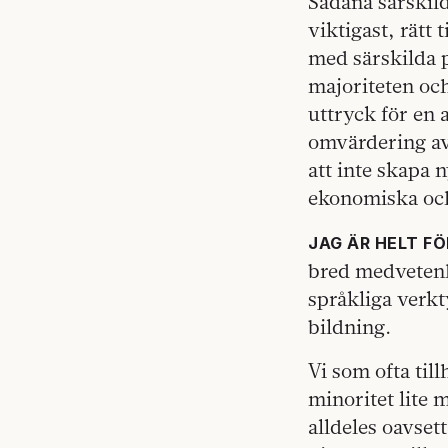
Sådana särskild
viktigast, rätt 
med särskilda p
majoriteten oc
uttryck för en 
omvärdering av 
att inte skapa 
ekonomiska och 
JAG ÄR HELT F
bred medvetenh
språkliga verkt
bildning.
Vi som ofta til
minoritet lite 
alldeles oavset