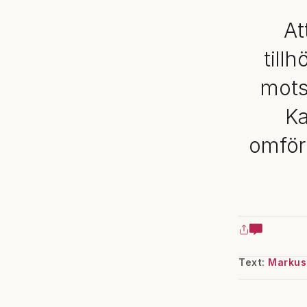
At
till
mots
Ka
omförd
Text:
Markus