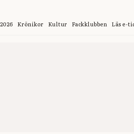
 2026
Krönikor
Kultur
Fackklubben
Läs e-t