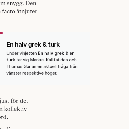
som snygg. Den
 facto åtnjuter
En halv grek & turk
Under vinjetten
En halv grek & en
turk
tar sig Markus Kallifatides och
Thomas Gür an en aktuell fråga från
vänster respektive höger.
just för det
m kollektiv
ord.