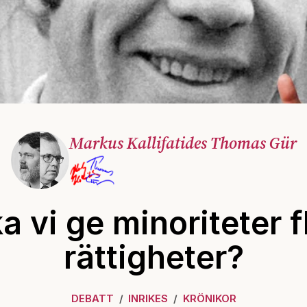
Markus Kallifatides Thomas Gür
a vi ge minoriteter f
rättigheter?
DEBATT
INRIKES
KRÖNIKOR