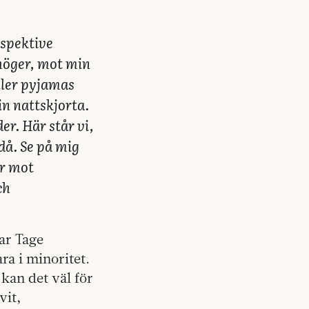
espektive
 höger, mot min
ller pyjamas
in nattskjorta.
der. Här står vi,
ndå. Se på mig
ar mot
ch
rar Tage
ara i minoritet.
kan det väl för
vit,