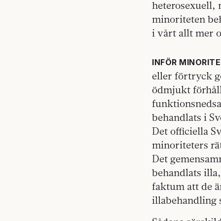
heterosexuell,
minoriteten beh
i vårt allt mer
INFÖR MINORIT
eller förtryck g
ödmjukt förhål
funktionsnedsa
behandlats i Sv
Det officiella S
minoriteters rä
Det gemensamma
behandlats illa
faktum att de ä
illabehandling