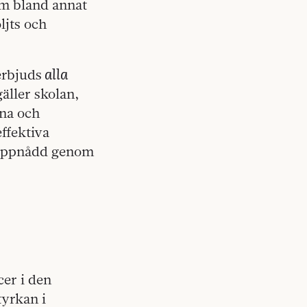
om bland annat
ljts och
alla
erbjuds
äller skolan,
rna och
effektiva
t uppnådd genom
cer i den
yrkan i