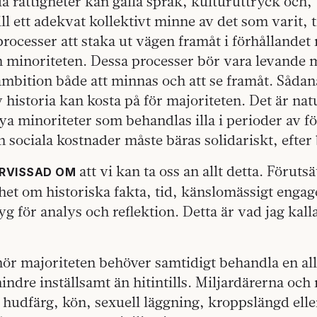
a rättigheter kan gälla språk, kulturuttryck och, 
till ett adekvat kollektivt minne av det som varit,
rocesser att staka ut vägen framåt i förhållandet
h minoriteten. Dessa processer bör vara levande 
ambition både att minnas och att se framåt. Sådan
historia kan kosta på för majoriteten. Det är natu
nya minoriteter som behandlas illa i perioder av 
sociala kostnader måste bäras solidariskt, efter 
att vi kan ta oss an allt detta. Föruts
ÖRVISSAD OM
et om historiska fakta, tid, känslomässigt enga
yg för analys och reflektion. Detta är vad jag kal
lhör majoriteten behöver samtidigt behandla en all
mindre inställsamt än hitintills. Miljardärerna och
t hudfärg, kön, sexuell läggning, kroppslängd ell