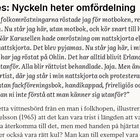
des: Nyckeln heter omfördelning
e folkomröstningarna röstade jag för motboken, r
. Nu står jag här, utan motbok, och kör snart till
 När Karusellen hade omröstning om nattskjorta e
nattskjorta. Det blev pyjamas. Nu står jag här, i m
 har jag röstat på Ohlin. Det har alltid blivit Erlan
utanför. Alla blir rättvist behandlade. Jaja. Men ä
rtist, där jag står i min nattskjorta och protester
utan fackföreningsbok, handikappad, frireligiös o
n ni inte förstå att man känner sig utanför?”
tta vittnesbörd från en man i folkhopen, illustre
lsson (1965) att det kan vara trist i längden att v
ka återkomma till det, men med handen på hjärtat 
er också vara rätt kul? Man kan till exempel vara 