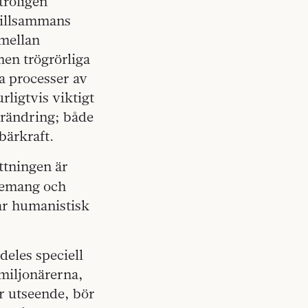
troligen
 tillsammans
 mellan
men trögrörliga
a processer av
rligtvis viktigt
förändring; både
bärkraft.
ättningen är
gemang och
lar humanistisk
deles speciell
 miljonärerna,
er utseende, bör