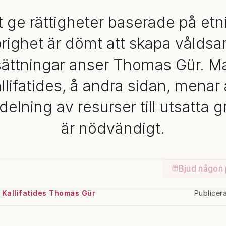
t ge rättigheter baserade på etn
hörighet är dömt att skapa våld
ättningar anser Thomas Gür. M
llifatides, å andra sidan, menar 
elning av resurser till utsatta 
är nödvändigt.
Bjud någon 
 Kallifatides Thomas Gür
Publicer