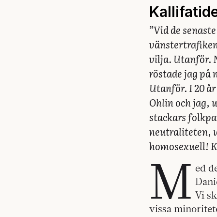
Kallifati
”Vid de senast
vänstertrafiken
vilja. Utanför.
röstade jag på 
Utanför. I 20 år
Ohlin och jag, 
stackars folkpa
neutraliteten, 
homosexuell! Ka
M
ed de
Danie
Vi s
vissa minoritet