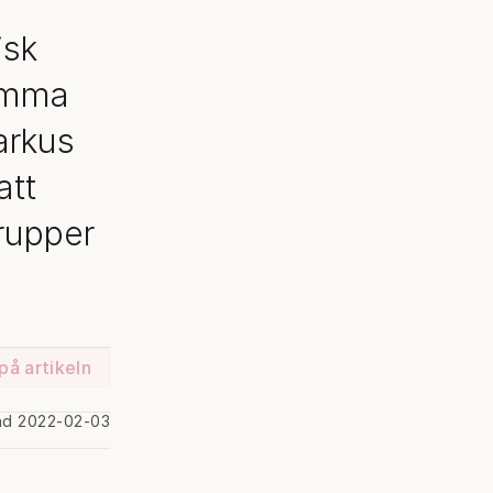
isk
samma
arkus
att
grupper
på artikeln
ad 2022-02-03