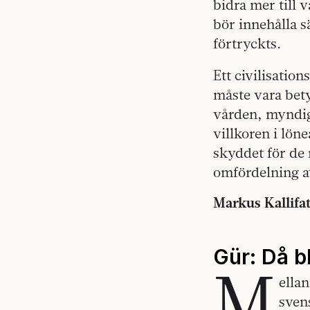
bidra mer till
bör innehålla s
förtryckts.
Ett civilisatio
måste vara bety
vården, myndig
villkoren i löne
skyddet för de 
omfördelning a
Markus Kallifa
Gür: Då b
M
ellan
sven