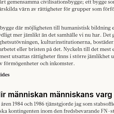
 vårt gemensamma civilisationsbygge; ett bygge s
ärskilda värn av rättigheter för grupper som förfö
nsbygge där möjligheten till humanistisk bildning 
dligt mer jämlikt än det samhälle vi nu har. Det g
hetsutövningen, kulturinstitutionerna, bostäde
arbetet eller bristen på det. Nyckeln till det mest 
mest utsattas rättigheter finns i större jämlikhe
v förmögenheter och inkomster.
tides
lir människan människans varg
 åren 1984 och 1986 tjänstgjorde jag som stabsoffi
ska kontingenten inom den fredsbevarande FN-st