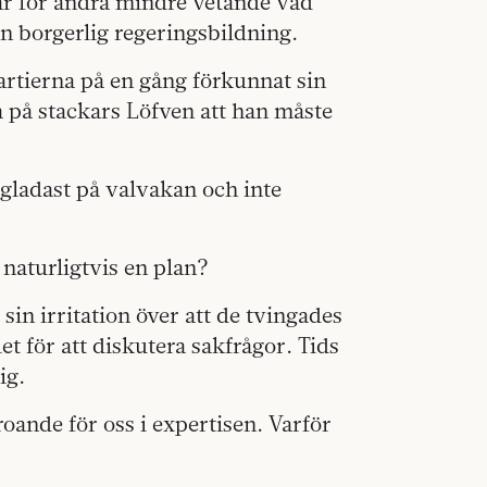
rar för andra mindre vetande vad
en borgerlig regeringsbildning.
spartierna på en gång förkunnat sin
lla på stackars Löfven att han måste
gladast på valvakan och inte
 naturligtvis en plan?
sin irritation över att de tvingades
t för att diskutera sakfrågor. Tids
ig.
roande för oss i expertisen. Varför