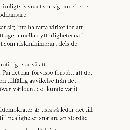
rimligtvis snart ser sig om efter ett
döddansare.
t sig inte ha rätta virket för att
tt agera mellan ytterligheterna i
het som riskminimerar, dels de
tidigt var så att
artiet har förvisso förstått att det
n tillfällig avvikelse från det
över världen, det kunde varit
demokrater är usla så leder det till
ill nesligheter snarare än stordåd.