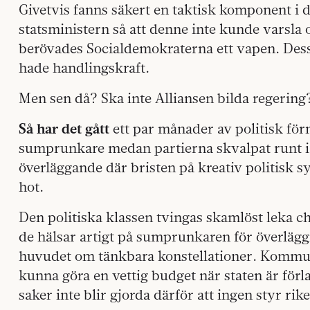
Givetvis fanns säkert en taktisk komponent i d
statsministern så att denne inte kunde varsla 
berövades Socialdemokraterna ett vapen. Dessu
hade handlingskraft.
Men sen då? Ska inte Alliansen bilda regering
Så har det gått
ett par månader av politisk fö
sumprunkare medan partierna skvalpat runt i e
överläggande där bristen på kreativ politisk s
hot.
Den politiska klassen tvingas skamlöst leka 
de hälsar artigt på sumprunkaren för överläggn
huvudet om tänkbara konstellationer. Kommun
kunna göra en vettig budget när staten är förla
saker inte blir gjorda därför att ingen styr rike