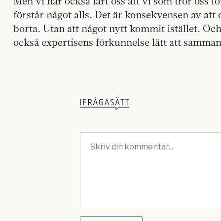
Men vi har också lärt oss att vi som tror oss fö
förstår något alls. Det är konsekvensen av att
borta. Utan att något nytt kommit istället. Och 
också expertisens förkunnelse lätt att sammanf