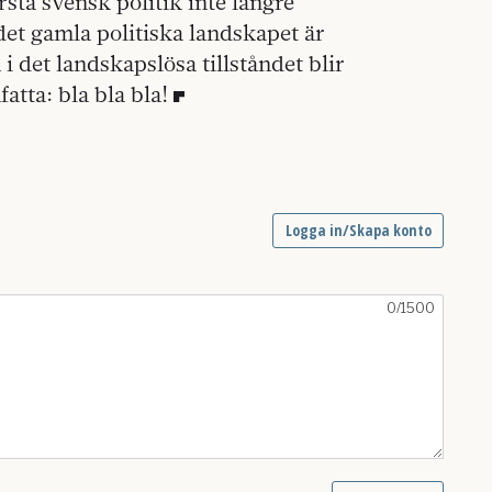
rstå svensk politik inte längre
 det gamla politiska landskapet är
i det landskapslösa tillståndet blir
atta: bla bla bla!