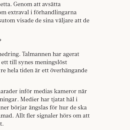
etta. Genom att avsätta
om extraval i förhandlingarna
tom visade de sina väljare att de
?
rnedring. Talmannen har agerat
tt till synes meningslöst
yre hela tiden är ett överhängande
charader inför medias kameror när
ingar. Medier har tjatat hål i
er börjar ängslas för hur de ska
mad. Allt fler signaler hörs om att
t.