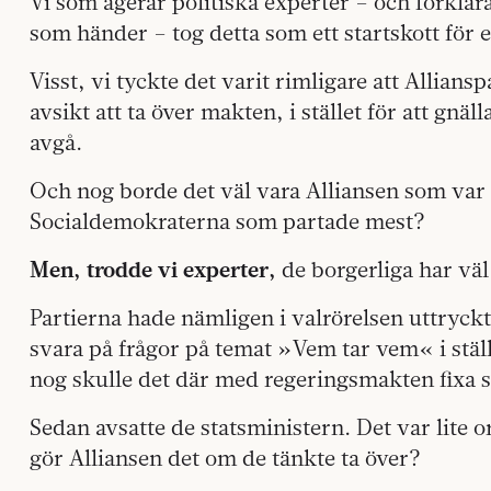
Vi som agerar politiska experter – och förkla
som händer – tog detta som ett startskott för 
Visst, vi tyckte det varit rimligare att Allian
avsikt att ta över makten, i stället för att gnä
avgå.
Och nog borde det väl vara Alliansen som var 
Socialdemokraterna som partade mest?
Men, trodde vi experter,
de borgerliga har väl
Partierna hade nämligen i valrörelsen uttryckt 
svara på frågor på temat »Vem tar vem« i ställe
nog skulle det där med regeringsmakten fixa s
Sedan avsatte de statsministern. Det var lite o
gör Alliansen det om de tänkte ta över?