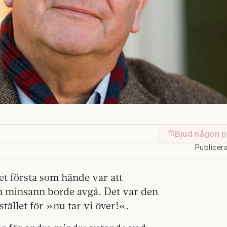
Bjud någon p
Publicer
et första som hände var att
n minsann borde avgå. Det var den
tället för »nu tar vi över!«.