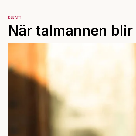
DEBATT
När talmannen bli