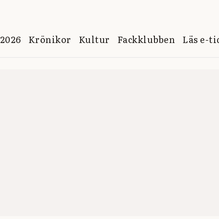
 2026
Krönikor
Kultur
Fackklubben
Läs e-t