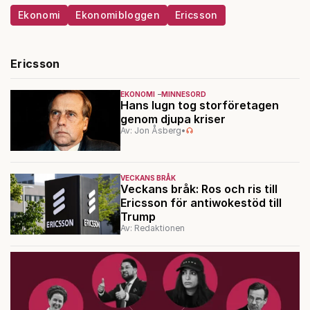
Ekonomi
Ekonomibloggen
Ericsson
Ericsson
EKONOMI
MINNESORD
Hans lugn tog storföretagen
genom djupa kriser
Av: Jon Åsberg
•
VECKANS BRÅK
Veckans bråk: Ros och ris till
Ericsson för antiwokestöd till
Trump
Av: Redaktionen