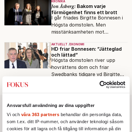
KRÖNIKA
Jon Åsberg:
Bakom varje
förmögenhet finns ett brott
I går friades Birgitte Bonnesen i
Högsta domstolen. Men
misstänksamheten mot
direktörer lever vidare i medierna.
AKTUELLT
EKONOMI
HD friar Bonnesen: ”Jätteglad
och lättad”
Högsta domstolen river upp
hovrättens dom och friar
Swedbanks tidigare vd Birgitte
Av: TT
•
Bonnesen från alla
brottsmisstankar.
Ansvarsfull användning av dina uppgifter
Vi och
våra 363 partners
behandlar din personliga data,
som t.ex. ditt IP-nummer, och använder teknologi såsom
cookies för att lagra och få tillgång till information på din