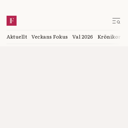
Aktuellt
Veckans Fokus
Val 2026
Krönikor
K