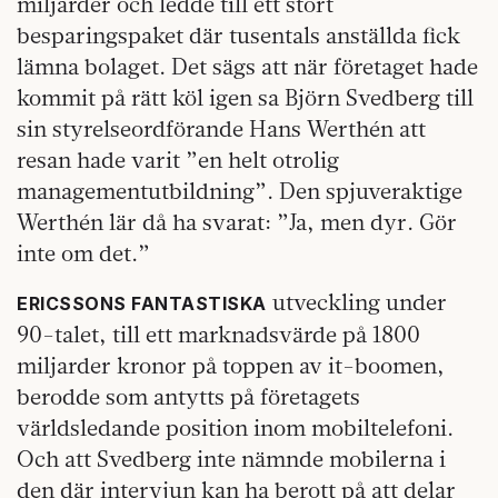
miljarder och ledde till ett stort
besparingspaket där tusentals anställda fick
lämna bolaget. Det sägs att när företaget hade
kommit på rätt köl igen sa Björn Svedberg till
sin styrelseordförande Hans Werthén att
resan hade varit ”en helt otrolig
managementutbildning”. Den spjuveraktige
Werthén lär då ha svarat: ”Ja, men dyr. Gör
inte om det.”
utveckling under
ERICSSONS FANTASTISKA
90-talet, till ett marknadsvärde på 1800
miljarder kronor på toppen av it-boomen,
berodde som antytts på företagets
världsledande position inom mobiltelefoni.
Och att Svedberg inte nämnde mobilerna i
den där intervjun kan ha berott på att delar