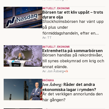
AKTUELLT
EKONOMI
Börsen tar ett kliv uppåt – trots
dyrare olja
Stockholmsbörsen har vänt upp
på plus under
förmiddagshandeln, efter en
Av: TT
inledning nedåt – trots ett högre
oljepris och AI-oro.
AKTUELLT
EKONOMI
Extremhetta på sommarbörsen
Börsen handlas på rekordnivåer,
till synes obekymrad om krig och
annat elände.
Av: Jon Åsberg
•
KRÖNIKA
Jon Åsberg:
Råder det andra
ekonomiska lagar i rymden?
Är det verkligen annorlunda den
här gången?