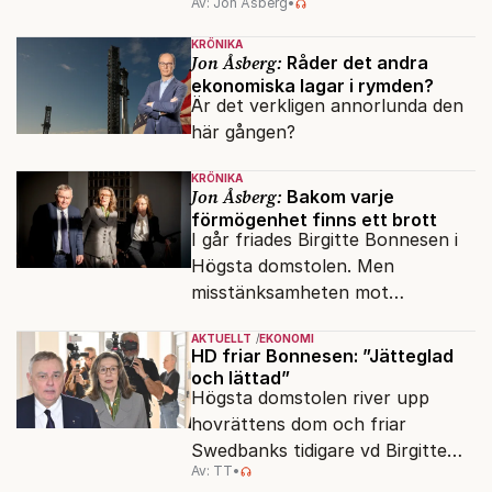
Av: Jon Åsberg
•
KRÖNIKA
Jon Åsberg:
Råder det andra
ekonomiska lagar i rymden?
Är det verkligen annorlunda den
här gången?
KRÖNIKA
Jon Åsberg:
Bakom varje
förmögenhet finns ett brott
I går friades Birgitte Bonnesen i
Högsta domstolen. Men
misstänksamheten mot
direktörer lever vidare i medierna.
AKTUELLT
EKONOMI
HD friar Bonnesen: ”Jätteglad
och lättad”
Högsta domstolen river upp
hovrättens dom och friar
Swedbanks tidigare vd Birgitte
Av: TT
•
Bonnesen från alla