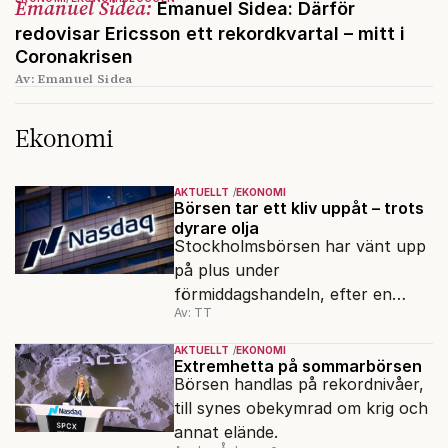
Emanuel Sidea:
Emanuel Sidea: Därför
redovisar Ericsson ett rekordkvartal – mitt i
Coronakrisen
Av: Emanuel Sidea
Ekonomi
AKTUELLT
EKONOMI
Börsen tar ett kliv uppåt – trots
dyrare olja
Stockholmsbörsen har vänt upp
på plus under
förmiddagshandeln, efter en
Av: TT
inledning nedåt – trots ett högre
oljepris och AI-oro.
AKTUELLT
EKONOMI
Extremhetta på sommarbörsen
Börsen handlas på rekordnivåer,
till synes obekymrad om krig och
annat elände.