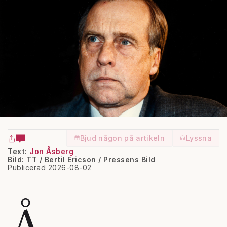
Om du vill läsa mer om hur vi hanterar personuppgifter
kan du göra det
här
.
Bjud någon på artikeln
Lyssna
Text:
Jon Åsberg
Bild: TT / Bertil Ericson / Pressens Bild
Publicerad 2026-08-02
Å