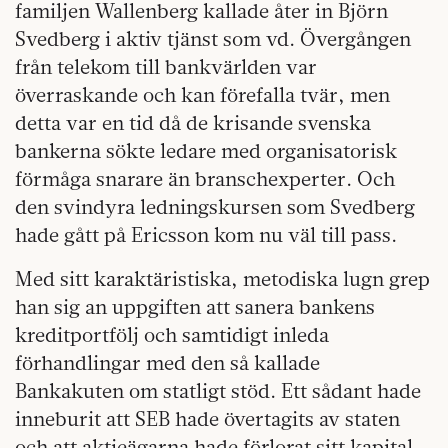
familjen Wallenberg kallade åter in Björn
Svedberg i aktiv tjänst som vd. Övergången
från telekom till bankvärlden var
överraskande och kan förefalla tvär, men
detta var en tid då de krisande svenska
bankerna sökte ledare med organisatorisk
förmåga snarare än branschexperter. Och
den svindyra ledningskursen som Svedberg
hade gått på Ericsson kom nu väl till pass.
Med sitt karaktäristiska, metodiska lugn grep
han sig an uppgiften att sanera bankens
kreditportfölj och samtidigt inleda
förhandlingar med den så kallade
Bankakuten om statligt stöd. Ett sådant hade
inneburit att SEB hade övertagits av staten
och att aktieägarna hade förlorat sitt kapital.