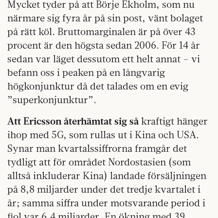
Mycket tyder på att Börje Ekholm, som nu
närmare sig fyra år på sin post, vänt bolaget
på rätt köl. Bruttomarginalen är på över 43
procent är den högsta sedan 2006. För 14 år
sedan var läget dessutom ett helt annat – vi
befann oss i peaken på en långvarig
högkonjunktur då det talades om en evig
”superkonjunktur”.
Att Ericsson återhämtat sig så
kraftigt hänger
ihop med 5G, som rullas ut i Kina och USA.
Synar man kvartalssiffrorna framgår det
tydligt att för området Nordostasien (som
alltså inkluderar Kina) landade försäljningen
på 8,8 miljarder under det tredje kvartalet i
år; samma siffra under motsvarande period i
fjol var 6,4 miljarder. En ökning med 39