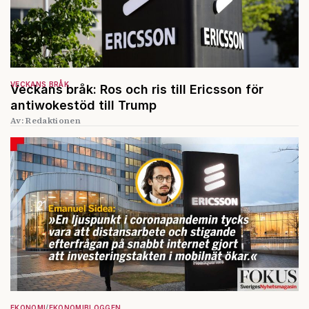
VECKANS BRÅK
Veckans bråk: Ros och ris till Ericsson för
antiwokestöd till Trump
Av: Redaktionen
EKONOMI
EKONOMIBLOGGEN