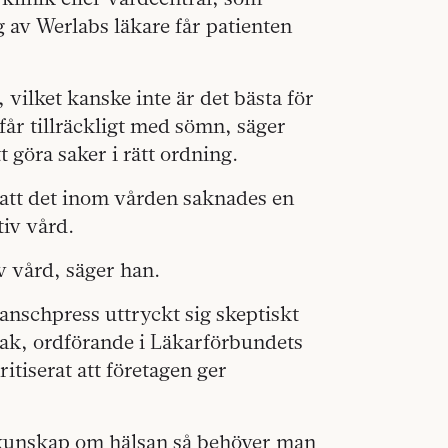
g av Werlabs läkare får patienten
 vilket kanske inte är det bästa för
får tillräckligt med sömn, säger
t göra saker i rätt ordning.
 att det inom vården saknades en
iv vård.
v vård, säger han.
ranschpress uttryckt sig skeptiskt
pak, ordförande i Läkarförbundets
itiserat att företagen ger
k kunskap om hälsan så behöver man