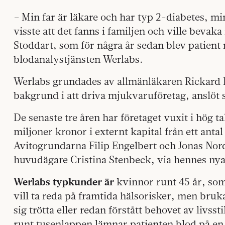
– Min far är läkare och har typ 2-diabetes, mi
visste att det fanns i familjen och ville bevaka
Stoddart, som för några år sedan blev patien
blodanalystjänsten Werlabs.
Werlabs grundades av allmänläkaren Rickard 
bakgrund i att driva mjukvaruföretag, anslöt 
De senaste tre åren har företaget vuxit i hög ta
miljoner kronor i externt kapital från ett anta
Avitogrundarna Filip Engelbert och Jonas Nor
huvudägare Cristina Stenbeck, via hennes nya
Werlabs typkunder är
kvinnor runt 45 år, som
vill ta reda på framtida hälsorisker, men bruk
sig trötta eller redan förstått behovet av livsst
runt tusenlappen lämnar patienten blod på en 