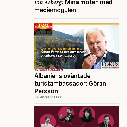
Jon Åsberg:
Mina möten med
mediemogulen
ANDRA KAMMAREN
Albaniens oväntade
turistambassadör: Göran
Persson
Av: Jonatan Fried