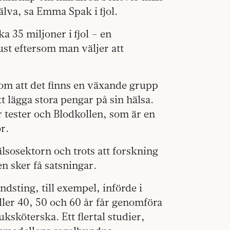
älva, sa Emma Spak i fjol.
a 35 miljoner i fjol – en
st eftersom man väljer att
 som att det finns en växande grupp
 lägga stora pengar på sin hälsa.
r tester och Blodkollen, som är en
r.
lsosektorn och trots att forskning
en sker få satsningar.
dsting, till exempel, införde i
ller 40, 50 och 60 år får genomföra
ksköterska. Ett flertal studier,