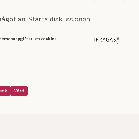
eck
Vård