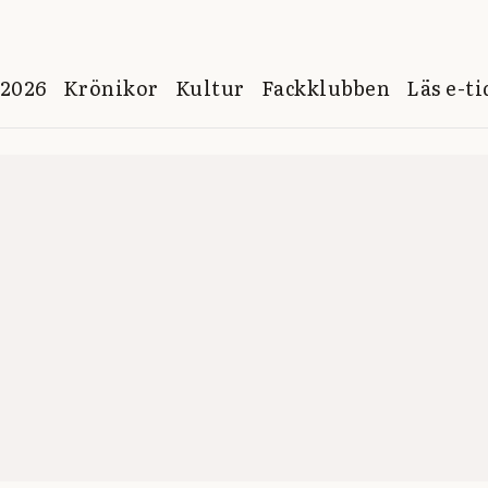
 2026
Krönikor
Kultur
Fackklubben
Läs e-t