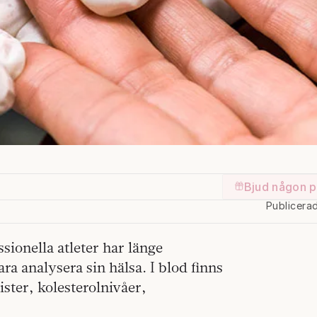
Bjud någon p
Publicera
sionella atleter har länge
ra analysera sin hälsa. I blod finns
ter, kolesterolnivåer,