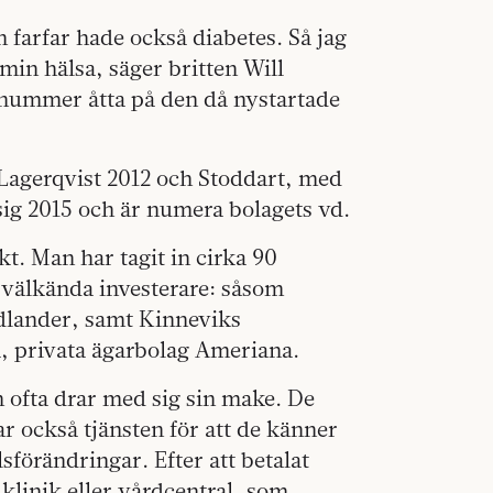
n farfar hade också diabetes. Så jag
 min hälsa, säger britten Will
t nummer åtta på den då nystartade
Lagerqvist 2012 och Stoddart, med
sig 2015 och är numera bolagets vd.
kt. Man har tagit in cirka 90
l välkända investerare: såsom
dlander, samt Kinneviks
, privata ägarbolag Ameriana.
 ofta drar med sig sin make. De
ar också tjänsten för att de känner
ilsförändringar. Efter att betalat
klinik eller vårdcentral, som