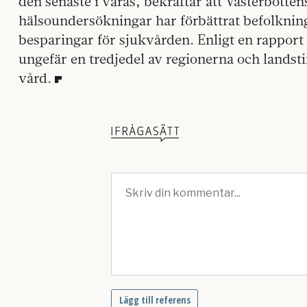
den senaste i våras, bekräftar att Västerbott
hälsoundersökningar har förbättrat befolknin
besparingar för sjukvården. Enligt en rapport 
ungefär en tredjedel av regionerna och landst
vård.