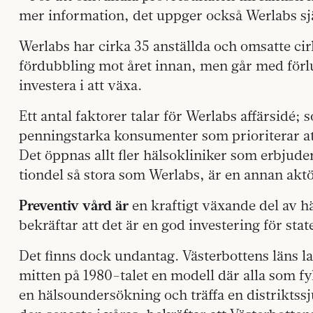
mer information, det uppger också Wer­labs sj
Werlabs har cirka 35 anställda och omsatte cirk
fördubbling mot året innan, men går med förlu
investera i att växa.
Ett antal faktorer talar för Werlabs affärsidé;
penningstarka konsumenter som prioriterar att
Det öppnas allt fler hälsokliniker som erbjude
tiondel så stora som Werlabs, är en annan aktö
Preventiv vård är
en kraftigt växande del av hä
bekräftar att det är en god investering för stat
Det finns dock undantag. Västerbottens läns lan
mitten på 1980-talet en modell där alla som fy
en hälsoundersökning och träffa en distriktssju