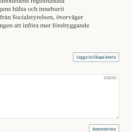
ensmodellens regelbundna
gens hälsa och inneburit
från Socialstyrelsen, överväger
ingen att införa mer förebyggande