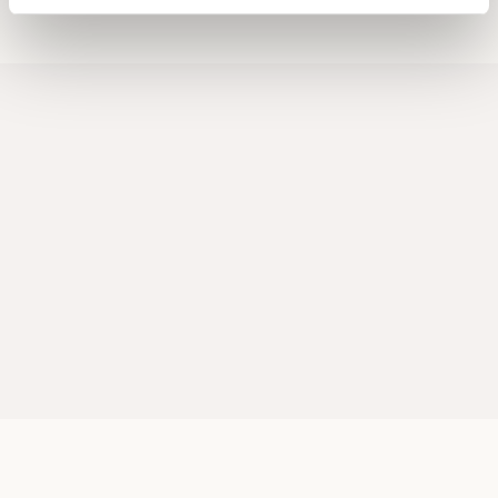
Dessa kan i sin tur kombinera informationen med annan
information som du har tillhandahållit eller som de har
samlat in när du har använt deras tjänster.
Om du vill läsa mer om hur vi hanterar personuppgifter
kan du göra det
här
.