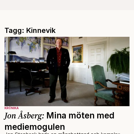
Tagg: Kinnevik
KRÖNIKA
Jon Åsberg:
Mina möten med
mediemogulen