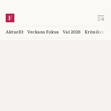
Aktuellt
Veckans Fokus
Val 2026
Krönikor
K