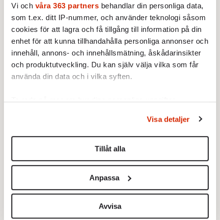
Vi och
våra 363 partners
behandlar din personliga data,
som t.ex. ditt IP-nummer, och använder teknologi såsom
cookies för att lagra och få tillgång till information på din
enhet för att kunna tillhandahålla personliga annonser och
innehåll, annons- och innehållsmätning, åskådarinsikter
och produktutveckling. Du kan själv välja vilka som får
STICKET
1.
Bitte Assarmo:
Sagan om den lågbegåvade
använda din data och i vilka syften.
ursprungsbefolkningen i Filipstad
KRÖNIKA
2.
Ta reda på mer om hur dina personliga uppgifter
Frans Wachtmeister:
Ja, AC är ett hot mot den
franska civilisationen
behandlas och ställ in dina preferenser i
detaljsektionen
.
Visa detaljer
KRÖNIKA
Du kan ändra eller dra tillbaka ditt samtycke när som
3.
Sakine Madon:
Efter islamistdådet oroar sig
helst från cookie-förklaringen.
vänstern för Agnes Wold
Tillåt alla
STICKET
4.
Dan Korn:
Quisling, quislingar och sten i glashus
Vi använder enhetsidentifierare för att anpassa innehållet
KRÖNIKA
och annonserna till användarna, tillhandahålla funktioner
5.
Nina Lekander:
På ”Kommunisthögskolan” drömde
Anpassa
för sociala medier och analysera vår trafik. Vi
alla om att vara arbetarklass
vidarebefordrar även sådana identifierare och annan
STICKET
6.
Johan Romin:
Andersson, hur ska du få ihop det
information från din enhet till de sociala medier och
Avvisa
här?
annons- och analysföretag som vi samarbetar med.