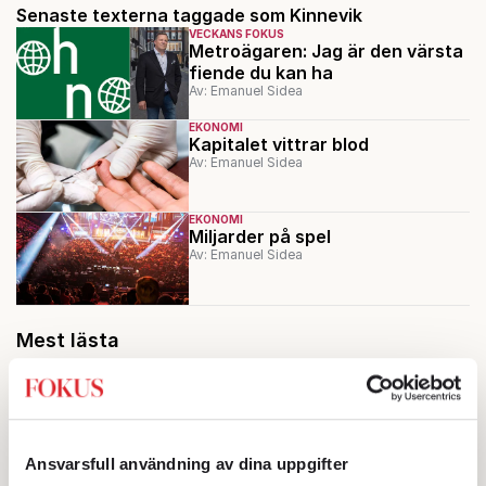
Senaste texterna taggade som Kinnevik
VECKANS FOKUS
Metroägaren: Jag är den värsta
fiende du kan ha
Av: Emanuel Sidea
EKONOMI
Kapitalet vittrar blod
Av: Emanuel Sidea
EKONOMI
Miljarder på spel
Av: Emanuel Sidea
Mest lästa
Ansvarsfull användning av dina uppgifter