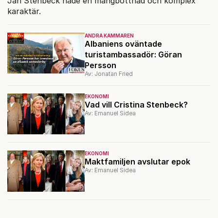
Jan Stenbeck hade en mångbottnad och komplex
karaktär.
ANDRA KAMMAREN
Albaniens oväntade
turistambassadör: Göran
Persson
Av: Jonatan Fried
EKONOMI
Vad vill Cristina Stenbeck?
Av: Emanuel Sidea
EKONOMI
Maktfamiljen avslutar epok
Av: Emanuel Sidea