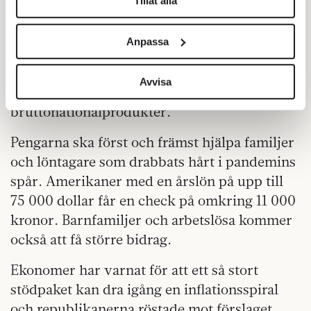
Tillåt alla
I går klubbade representanthuset igenom Joe
Vi använder enhetsidentifierare för att anpassa innehållet
Bidens historiska stödpaket på 1 900
och annonserna till användarna, tillhandahålla funktioner
Anpassa
för sociala medier och analysera vår trafik. Vi
miljarder dollar, som tidigare passerat
vidarebefordrar även sådana identifierare och annan
senaten. Det motsvarar 15 000 miljarder
information från din enhet till de sociala medier och
Avvisa
kronor eller tre svenska
annons- och analysföretag som vi samarbetar med.
bruttonationalprodukter.
Dessa kan i sin tur kombinera informationen med annan
information som du har tillhandahållit eller som de har
Pengarna ska först och främst hjälpa familjer
samlat in när du har använt deras tjänster.
och löntagare som drabbats hårt i pandemins
Om du vill läsa mer om hur vi hanterar personuppgifter
spår. Amerikaner med en årslön på upp till
kan du göra det
här
.
75 000 dollar får en check på omkring 11 000
kronor. Barnfamiljer och arbetslösa kommer
också att få större bidrag.
Ekonomer har varnat för att ett så stort
stödpaket kan dra igång en inflationsspiral
och republikanerna röstade mot förslaget.