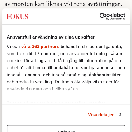
av morden kan liknas vid rena avrättningar.
Militären har tidigare sagt att de agerar
återhållsamt gentemot de enorma protester
som pågått sedan deras maktövertagande.
Ansvarsfull användning av dina uppgifter
Men enligt Amnesty har prickskyttegevär
Vi och
våra 363 partners
behandlar din personliga data,
och kulsprutor använts mot demonstranter.
som t.ex. ditt IP-nummer, och använder teknologi såsom
Omkring 2.000 personer har också gripits.
cookies för att lagra och få tillgång till information på din
enhet för att kunna tillhandahålla personliga annonser och
Militärjuntan har avsatt den folkvalda
innehåll, annons- och innehållsmätning, åskådarinsikter
ledaren Aung San Suu Kyi och hennes
och produktutveckling. Du kan själv välja vilka som får
regering. En rad folkvalda politiker har
använda din data och i vilka syften.
frihetsberövats och minst två företrädare för
regeringspartiet NLD har dött.
Ta reda på mer om hur dina personliga uppgifter
behandlas och ställ in dina preferenser i
detaljsektionen
.
Visa detaljer
Kongressen godkände Bidens
Du kan ändra eller dra tillbaka ditt samtycke när som
helikopterpengar
helst från cookie-förklaringen.