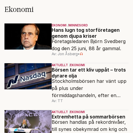
Ekonomi
EKONOMI
MINNESORD
Hans lugn tog storföretagen
genom djupa kriser
Företagsledaren Björn Svedberg
dog den 25 juni, 88 år gammal.
Av: Jon Åsberg
•
AKTUELLT
EKONOMI
Börsen tar ett kliv uppåt – trots
dyrare olja
Stockholmsbörsen har vänt upp
på plus under
förmiddagshandeln, efter en
Av: TT
inledning nedåt – trots ett högre
oljepris och AI-oro.
AKTUELLT
EKONOMI
Extremhetta på sommarbörsen
Börsen handlas på rekordnivåer,
till synes obekymrad om krig och