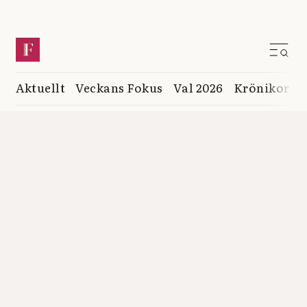
Aktuellt
Veckans Fokus
Val 2026
Krönikor
K