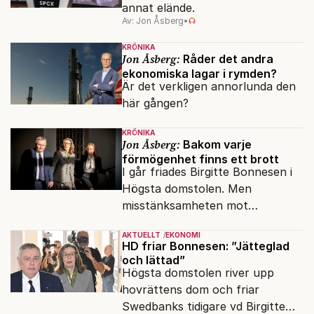
annat elände.
Av: Jon Åsberg
•
KRÖNIKA
Jon Åsberg:
Råder det andra
ekonomiska lagar i rymden?
Är det verkligen annorlunda den
här gången?
KRÖNIKA
Jon Åsberg:
Bakom varje
förmögenhet finns ett brott
I går friades Birgitte Bonnesen i
Högsta domstolen. Men
misstänksamheten mot
direktörer lever vidare i medierna.
AKTUELLT
EKONOMI
HD friar Bonnesen: ”Jätteglad
och lättad”
Högsta domstolen river upp
hovrättens dom och friar
Swedbanks tidigare vd Birgitte