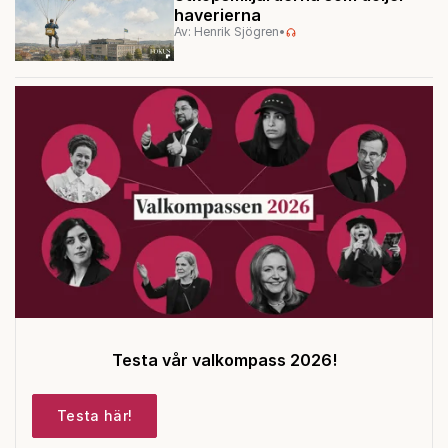
haverierna
Av: Henrik Sjögren
•
Testa vår valkompass 2026!
Testa här!