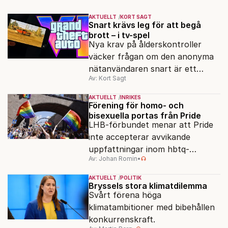
AKTUELLT
KORT SAGT
Snart krävs leg för att begå
brott – i tv-spel
Nya krav på ålderskontroller
väcker frågan om den anonyma
nätanvändaren snart är ett
Av: Kort Sagt
minne blott.
AKTUELLT
INRIKES
Förening för homo- och
bisexuella portas från Pride
LHB-förbundet menar att Pride
inte accepterar avvikande
uppfattningar inom hbtq-
Av: Johan Romin
•
rörelsen. "Vi har inga problem
med transpersoner", säger
AKTUELLT
POLITIK
ordföranden Linn Saarinen.
Bryssels stora klimatdilemma
Svårt förena höga
klimatambitioner med bibehållen
konkurrenskraft.