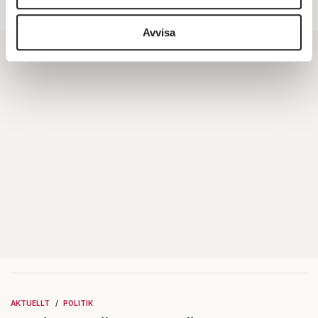
brottsmisstankar.
vidarebefordrar även sådana identifierare och annan
information från din enhet till de sociala medier och
Avvisa
annons- och analysföretag som vi samarbetar med.
Dessa kan i sin tur kombinera informationen med annan
information som du har tillhandahållit eller som de har
samlat in när du har använt deras tjänster.
Om du vill läsa mer om hur vi hanterar personuppgifter
kan du göra det
här
.
AKTUELLT
POLITIK