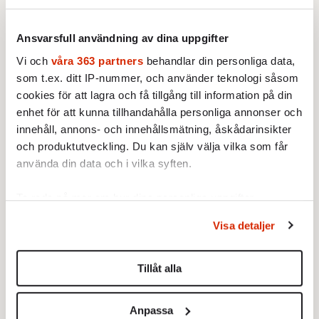
Av: Jon Åsberg
•
Ansvarsfull användning av dina uppgifter
KRÖNIKA
Jon Åsberg:
Råder det andra
Vi och
våra 363 partners
behandlar din personliga data,
ekonomiska lagar i rymden?
Är det verkligen annorlunda den
som t.ex. ditt IP-nummer, och använder teknologi såsom
här gången?
cookies för att lagra och få tillgång till information på din
enhet för att kunna tillhandahålla personliga annonser och
KRÖNIKA
innehåll, annons- och innehållsmätning, åskådarinsikter
Jon Åsberg:
Bakom varje
och produktutveckling. Du kan själv välja vilka som får
förmögenhet finns ett brott
I går friades Birgitte Bonnesen i
använda din data och i vilka syften.
Högsta domstolen. Men
misstänksamheten mot
Ta reda på mer om hur dina personliga uppgifter
direktörer lever vidare i medierna.
behandlas och ställ in dina preferenser i
detaljsektionen
.
Visa detaljer
AKTUELLT
EKONOMI
Du kan ändra eller dra tillbaka ditt samtycke när som
HD friar Bonnesen: ”Jätteglad
helst från cookie-förklaringen.
och lättad”
Högsta domstolen river upp
Tillåt alla
hovrättens dom och friar
Vi använder enhetsidentifierare för att anpassa innehållet
Swedbanks tidigare vd Birgitte
och annonserna till användarna, tillhandahålla funktioner
Anpassa
Av: TT
•
Bonnesen från alla
för sociala medier och analysera vår trafik. Vi