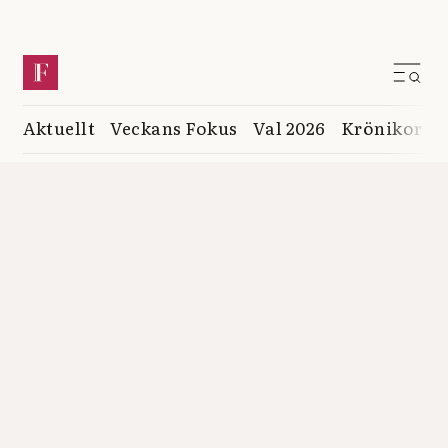
Aktuellt
Veckans Fokus
Val 2026
Krönikor
K