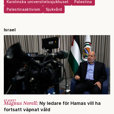
Karolinska universitetssjukhuset
Palestina
Palestinaaktivism
Sjukvård
Israel
STICKET
Magnus Norell:
Ny ledare för Hamas vill ha
fortsatt väpnat våld