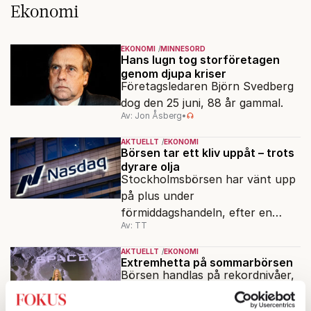
Ekonomi
EKONOMI
MINNESORD
Hans lugn tog storföretagen
genom djupa kriser
Företagsledaren Björn Svedberg
dog den 25 juni, 88 år gammal.
Av: Jon Åsberg
•
AKTUELLT
EKONOMI
Börsen tar ett kliv uppåt – trots
dyrare olja
Stockholmsbörsen har vänt upp
på plus under
förmiddagshandeln, efter en
Av: TT
inledning nedåt – trots ett högre
oljepris och AI-oro.
AKTUELLT
EKONOMI
Extremhetta på sommarbörsen
Börsen handlas på rekordnivåer,
till synes obekymrad om krig och
annat elände.