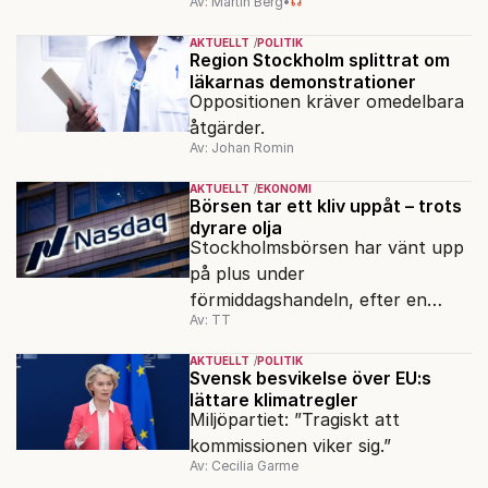
Av: Martin Berg
•
AKTUELLT
POLITIK
Region Stockholm splittrat om
läkarnas demonstrationer
Oppositionen kräver omedelbara
åtgärder.
Av: Johan Romin
AKTUELLT
EKONOMI
Börsen tar ett kliv uppåt – trots
dyrare olja
Stockholmsbörsen har vänt upp
på plus under
förmiddagshandeln, efter en
Av: TT
inledning nedåt – trots ett högre
oljepris och AI-oro.
AKTUELLT
POLITIK
Svensk besvikelse över EU:s
lättare klimatregler
Miljöpartiet: ”Tragiskt att
kommissionen viker sig.”
Av: Cecilia Garme