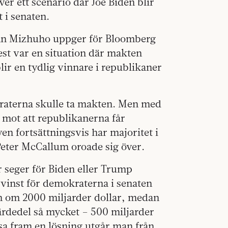
r ett scenario där Joe Biden blir
 i senaten.
man Mizhuho uppger för Bloomberg
st var en situation där makten
lir en tydlig vinnare i republikaner
kraterna skulle ta makten. Men med
a mot att republikanerna får
en fortsättningsvis har majoritet i
Peter McCallum oroade sig över.
 seger för Biden eller Trump
 vinst för demokraterna i senaten
en om 2000 miljarder dollar, medan
järdedel så mycket – 500 miljarder
a fram en lösning utgår man från