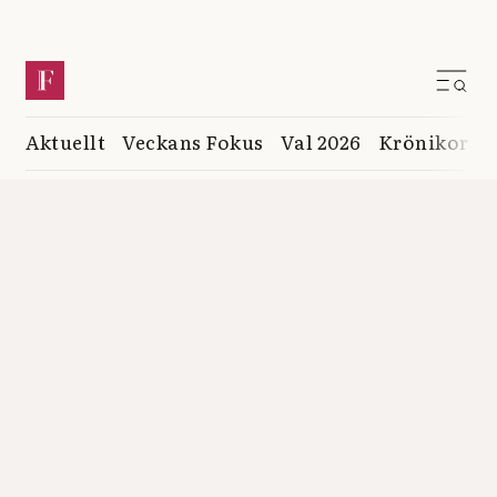
Aktuellt
Veckans Fokus
Val 2026
Krönikor
K