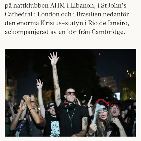
på nattklubben AHM i Libanon, i St John’s
Cathedral i London och i Brasilien nedanför
den enorma Kristus-statyn i Rio de Janeiro,
ackompanjerad av en kör från Cambridge.