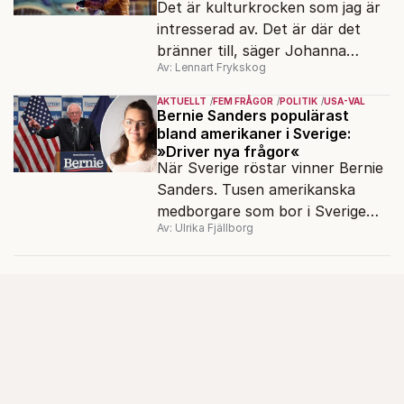
Det är kulturkrocken som jag är
teknikutvecklingen.
intresserad av. Det är där det
bränner till, säger Johanna
Av: Lennart Frykskog
Bäckström Lerneby, som i 14 år
följt ett klanliknande
AKTUELLT
FEM FRÅGOR
POLITIK
USA-VAL
släktnätverk i Angered och är
Bernie Sanders populärast
bland amerikaner i Sverige:
aktuell med den dokumentära
»Driver nya frågor«
boken Familjen.
När Sverige röstar vinner Bernie
Sanders. Tusen amerikanska
medborgare som bor i Sverige
Av: Ulrika Fjällborg
röstade i demokraternas
primärval i mars. En av dem är
Frida Carlvik, 23, i Göteborg.