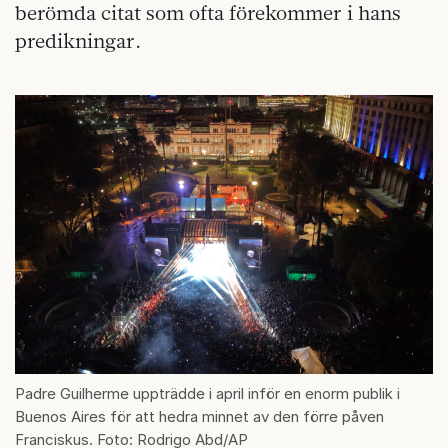
berömda citat som ofta förekommer i hans
predikningar.
Padre Guilherme uppträdde i april inför en enorm publik i
Buenos Aires för att hedra minnet av den förre påven
Franciskus. Foto: Rodrigo Abd/AP