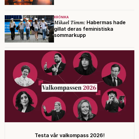
KRÖNIKA
Mikael Timm:
Habermas hade
gillat deras feministiska
sommarkupp
Testa vår valkompass 2026!