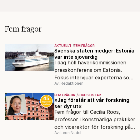
Fem frågor
AKTUELLT
FEM FRÅGOR
Svenska staten medger: Estonia
var inte sjövärdig
I dag höll haverikommissionen
presskonferens om Estonia.
Fokus intervjuar experterna som
Av: Redaktionen
sagt samma sak sen 2003.
FEM FRÅGOR
FOKUS LISTAR
»Jag förstår att vår forskning
ser dyr ut«
Fem frågor till Cecilia Roos,
professor i konstnärliga praktiker
och vicerektor för forskning på
Av: Leon Nudel
Stockholms konstnärliga