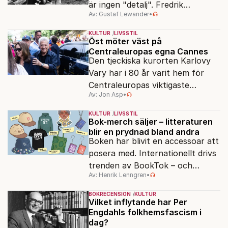
är ingen "detalj". Fredrik
Av: Gustaf Lewander
•
Segerfeldts iver att skildra den
ryska imperialismen leder till en
KULTUR
LIVSSTIL
förenklad bild av historien.
Öst möter väst på
Centraleuropas egna Cannes
Den tjeckiska kurorten Karlovy
Vary har i 80 år varit hem för
Centraleuropas viktigaste
Av: Jon Asp
•
filmfestival – en plats där
Hollywoodglans möter
KULTUR
LIVSSTIL
egensinnighet.
Bok-merch säljer – litteraturen
blir en prydnad bland andra
Boken har blivit en accessoar att
posera med. Internationellt drivs
trenden av BookTok – och
Av: Henrik Lenngren
•
förlagen följer efter.
BOKRECENSION
KULTUR
Vilket inflytande har Per
Engdahls folkhemsfascism i
dag?