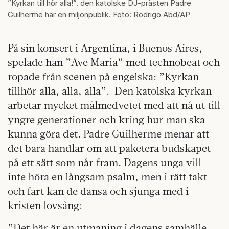
”Kyrkan till hör alla!”. den katolske DJ-prästen Padre
Guilherme har en miljonpublik. Foto: Rodrigo Abd/AP
På sin konsert i Argentina, i Buenos Aires,
spelade han ”Ave Maria” med technobeat och
ropade från scenen på engelska: ”Kyrkan
tillhör alla, alla, alla”. Den katolska kyrkan
arbetar mycket målmedvetet med att nå ut till
yngre generationer och kring hur man ska
kunna göra det. Padre Guilherme menar att
det bara handlar om att paketera budskapet
på ett sätt som når fram. Dagens unga vill
inte höra en långsam psalm, men i rätt takt
och fart kan de dansa och sjunga med i
kristen lovsång:
”Det här är en utmaning i dagens samhälle.