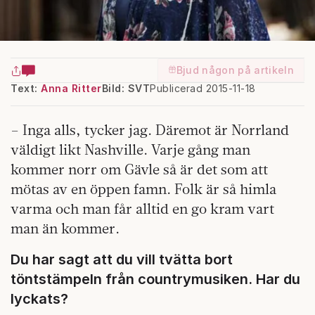
Bjud någon på artikeln
Text:
Anna Ritter
Bild: SVT
Publicerad 2015-11-18
– Inga alls, tycker jag. Däremot är Norrland
väldigt likt Nashville. Varje gång man
kommer norr om Gävle så är det som att
mötas av en öppen famn. Folk är så himla
varma och man får alltid en go kram vart
man än kommer.
Du har sagt att du vill tvätta bort
töntstämpeln från countrymusiken. Har du
lyckats?