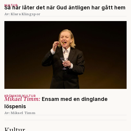
KULTUR
Så här låter det när Gud äntligen har gått hem
Av: Klara Klingspor
KRÖNIKOR
KULTUR
Mikael Timm:
Ensam med en dinglande
löspenis
Av: Mikael Timm
Kultur