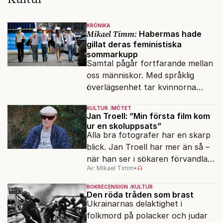
KRÖNIKA
Mikael Timm:
Habermas hade
gillat deras feministiska
sommarkupp
Samtal pågår fortfarande mellan
oss människor. Med språklig
överlägsenhet tar kvinnorna
över det offentliga rummet.
KULTUR
MÖTET
Jan Troell: ”Min första film kom
ur en skoluppsats”
Alla bra fotografer har en skarp
blick. Jan Troell har mer än så –
när han ser i sökaren förvandlas
Av: Mikael Timm
•
vardagen till underverk. Fyllda 95
gör han en ny film.
BOKRECENSION
KULTUR
Den röda tråden som brast
Ukrainarnas delaktighet i
folkmord på polacker och judar