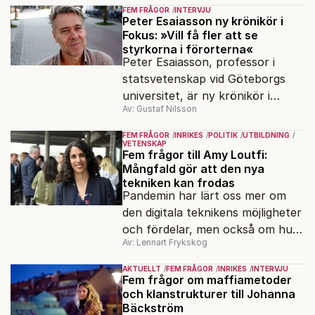
högskola, angående forskningen
FEM FRÅGOR
INTERVJU
och kritiken i medier.
Peter Esaiasson ny krönikör i
Fokus: »Vill få fler att se
styrkorna i förorterna«
Peter Esaiasson, professor i
statsvetenskap vid Göteborgs
universitet, är ny krönikör i
Av: Gustaf Nilsson
Fokus.
FEM FRÅGOR
INRIKES
POLITIK
UTBILDNING
VETENSKAP
Fem frågor till Amy Loutfi:
Mångfald gör att den nya
tekniken kan frodas
Pandemin har lärt oss mer om
den digitala teknikens möjligheter
och fördelar, men också om hur
Av: Lennart Frykskog
viktig cybersäkerhet är. Det
säger Amy Loutfi, ledamot i
AKTUELLT
FEM FRÅGOR
INRIKES
INTERVJU
Omstartskommissionen och vice
Fem frågor om maffiametoder
och klanstrukturer till Johanna
rektor vid Örebro universitet.
Bäckström
Hon värnar mångfald i