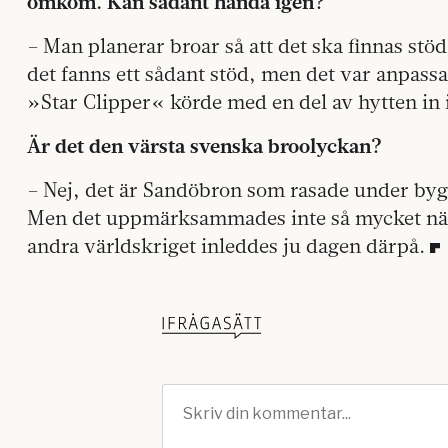
omkom. Kan sådant hända igen?
– Man planerar broar så att det ska finnas stöd
det fanns ett sådant stöd, men det var anpassa
»Star Clipper« körde med en del av hytten in i
Är det den värsta svenska broolyckan?
– Nej, det är Sandöbron som rasade under bygg
Men det uppmärksammades inte så mycket när 
andra världskriget inleddes ju dagen därpå.