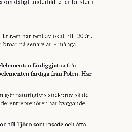
om dåligt underhåll eller brister i
 kraven har rent av ökat till 120 år.
r broar på senare år – många
elementen färdiggjutna från
elementen färdiga från Polen. Har
n gör naturligtvis stickprov så de
underentreprenörer har byggande
n till Tjörn som rasade och åtta