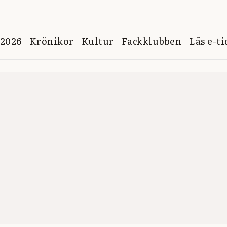
 2026
Krönikor
Kultur
Fackklubben
Läs e-t