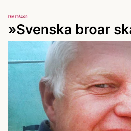
FEM FRÅGOR
»Svenska broar ska