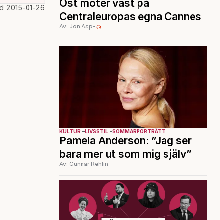
Öst möter väst på
ad 2015-01-26
Centraleuropas egna Cannes
Av: Jon Asp
•
KULTUR
LIVSSTIL
SOMMARPORTRÄTT
Pamela Anderson: ”Jag ser
bara mer ut som mig själv”
Av: Gunnar Rehlin