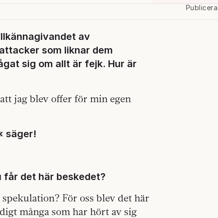
Publicer
tillkännagivandet av
tattacker som liknar dem
at sig om allt är fejk. Hur är
att jag blev offer för min egen
« säger!
 får det här beskedet?
r spekulation? För oss blev det här
väldigt många som har hört av sig