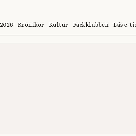
 2026
Krönikor
Kultur
Fackklubben
Läs e-t