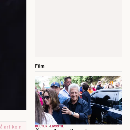
Film
å artikeln
KULTUR
LIVSSTIL