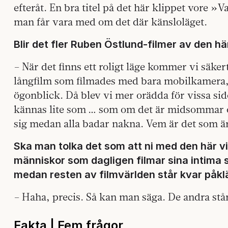
efteråt. En bra titel på det här klippet vore »Va
man får vara med om det där känsloläget.
Blir det fler Ruben Östlund-filmer av den h
– När det finns ett roligt läge kommer vi säkert
långfilm som filmades med bara mobilkamera,
ögonblick. Då blev vi mer orädda för vissa sid
kännas lite som … som om det är midsommar 
sig medan alla badar nakna. Vem är det som är
Ska man tolka det som att ni med den här vid
människor som dagligen filmar sina intima 
medan resten av filmvärlden står kvar påk
– Haha, precis. Så kan man säga. De andra stå
Fakta | Fem
frågor