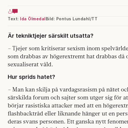
Text:
Ida Ölmedal
Bild: Pontus Lundahl/TT
Är tekniktjejer särskilt utsatta?
– Tjejer som kritiserar sexism inom spelvärlde
som drabbas av högerextremt hat drabbas då o
sexualiserat våld.
Hur sprids hatet?
– Man kan skilja på vardagsrasism på nätet o
särskilda forum och sajter som utger sig för a
börjar rasistiska attacker med att en högerex
flashbacktråd eller liknande hänger ut en per
deras svans personen. Ett ganska nytt fenomen 