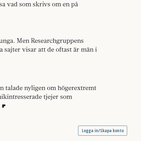
sa vad som skrivs om en på
.
d unga. Men Researchgruppens
sajter visar att de oftast är män i
Hon talade nyligen om högerextremt
ik­intresserade tjejer som
.