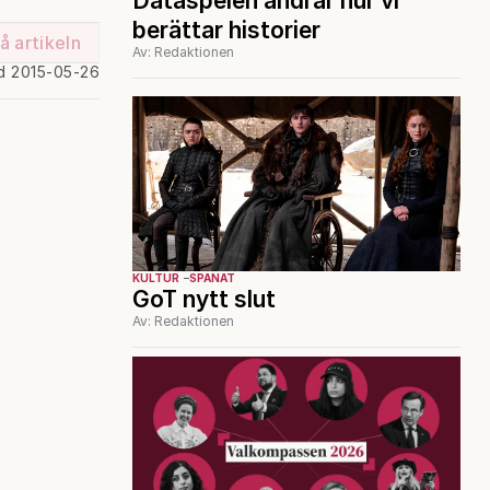
Dataspelen ändrar hur vi
berättar historier
å artikeln
Av: Redaktionen
d 2015-05-26
KULTUR
SPANAT
GoT nytt slut
Av: Redaktionen