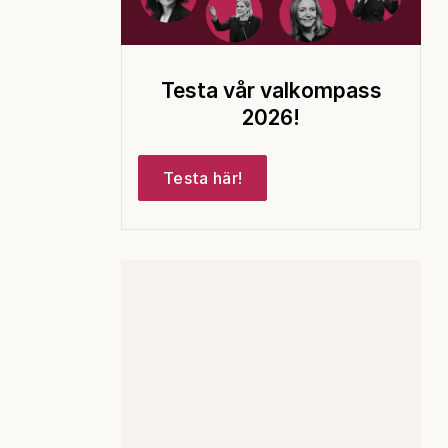
Testa vår valkompass
2026!
Testa här!