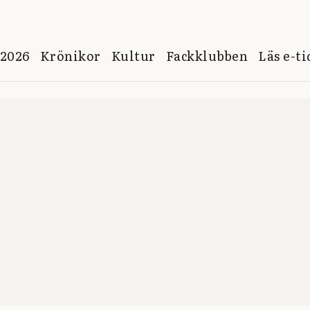
 2026
Krönikor
Kultur
Fackklubben
Läs e-t