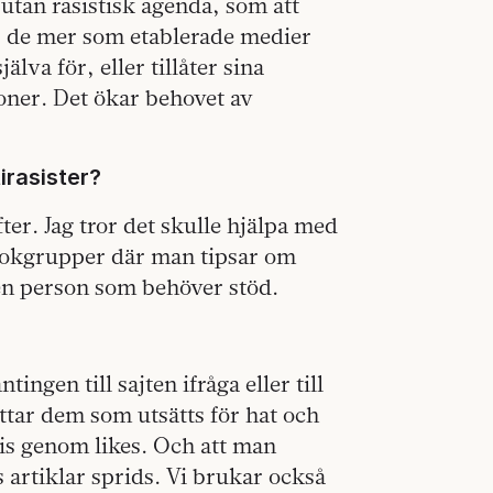
utan rasistisk agenda, som att
år de mer som etablerade medier
lva för, eller tillåter sina
oner. Det ökar behovet av
irasister?
fter. Jag tror det skulle hjälpa med
bookgrupper där man tipsar om
 en person som behöver stöd.
gen till sajten ifråga eller till
öttar dem som utsätts för hat och
s genom likes. Och att man
s artiklar sprids. Vi brukar också