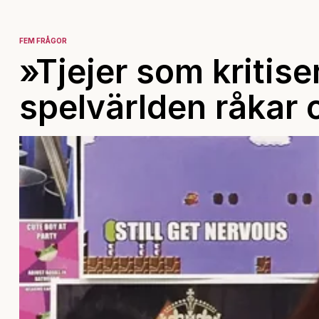
FEM FRÅGOR
»Tjejer som kritis
spelvärlden råkar o