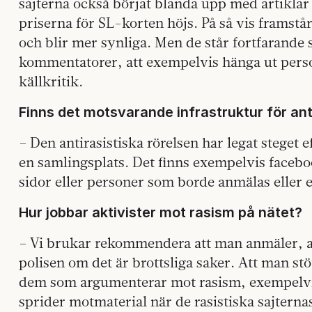
sajterna också börjat blanda upp med artiklar 
priserna för SL-korten höjs. På så vis framst
och blir mer synliga. Men de står fortfarande sjä
kommentatorer, att exempelvis hänga ut pers
källkritik.
Finns det motsvarande infrastruktur för ant
– Den antirasistiska rörelsen har legat steget e
en samlingsplats. Det finns exempelvis face
sidor eller personer som borde anmälas eller
Hur jobbar aktivister mot rasism på nätet?
– Vi brukar rekommendera att man anmäler, antin
polisen om det är brottsliga saker. Att man st
dem som argumenterar mot rasism, exempelvi
sprider motmaterial när de rasistiska sajterna