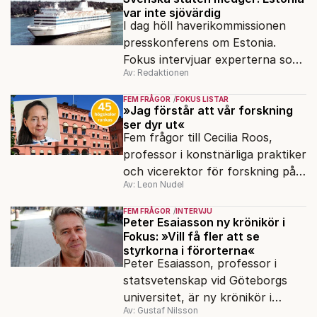
var inte sjövärdig
I dag höll haverikommissionen
presskonferens om Estonia.
Fokus intervjuar experterna som
Av: Redaktionen
sagt samma sak sen 2003.
FEM FRÅGOR
FOKUS LISTAR
»Jag förstår att vår forskning
ser dyr ut«
Fem frågor till Cecilia Roos,
professor i konstnärliga praktiker
och vicerektor för forskning på
Av: Leon Nudel
Stockholms konstnärliga
högskola, angående forskningen
FEM FRÅGOR
INTERVJU
och kritiken i medier.
Peter Esaiasson ny krönikör i
Fokus: »Vill få fler att se
styrkorna i förorterna«
Peter Esaiasson, professor i
statsvetenskap vid Göteborgs
universitet, är ny krönikör i
Av: Gustaf Nilsson
Fokus.