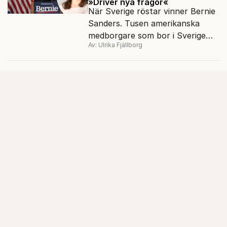
»Driver nya frågor«
boken Familjen.
När Sverige röstar vinner Bernie
Sanders. Tusen amerikanska
medborgare som bor i Sverige
Av: Ulrika Fjällborg
röstade i demokraternas
primärval i mars. En av dem är
Frida Carlvik, 23, i Göteborg.