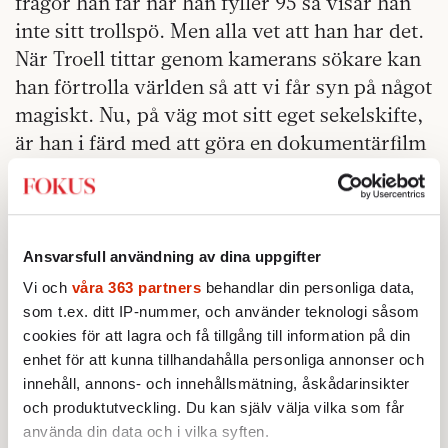
frågor han får när han fyller 95 så visar han
inte sitt trollspö. Men alla vet att han har det.
När Troell tittar genom kamerans sökare kan
han förtrolla världen så att vi får syn på något
magiskt. Nu, på väg mot sitt eget sekelskifte,
är han i färd med att göra en dokumentärfilm
om sitt liv. Titeln är typiskt Troellsk. Tydlig
Det var en gång
och drömsk på samma gång:
ett nu
.
Ansvarsfull användning av dina uppgifter
Marcel Proust hade nickat instämmande. Men
Vi och
våra 363 partners
behandlar din personliga data,
upphovsmännens syn på tiden skiljer sig åt.
som t.ex. ditt IP-nummer, och använder teknologi såsom
Proust ville låsa fast det förflutna med så stor
cookies för att lagra och få tillgång till information på din
precision som möjligt. Jan Troell vill visa oss
enhet för att kunna tillhandahålla personliga annonser och
gränsen mellan då och nu, hans film utspelas
innehåll, annons- och innehållsmätning, åskådarinsikter
och produktutveckling. Du kan själv välja vilka som får
i ett tunt membran vävt av minnen, drömmar
använda din data och i vilka syften.
och verklighet som hela tiden rör sig. Likt