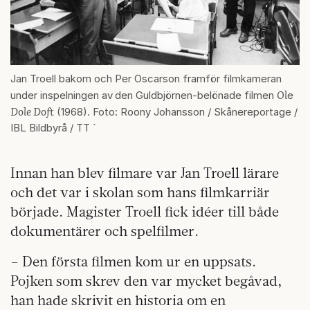
Jan Troell bakom och Per Oscarson framför filmkameran
Ol
under inspelningen av
den Guldbjörnen-belönade filmen
e
Dole Doft
(1968). Foto: Roony Johansson / Skånereportage /
IBL Bildbyrå / TT ´
Innan han blev filmare var Jan Troell lärare
och det var i skolan som hans filmkarriär
började. Magister Troell fick idéer till både
dokumentärer och spelfilmer.
– Den första filmen kom ur en uppsats.
Pojken som skrev den var mycket begåvad,
han hade skrivit en historia om en