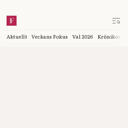
Aktuellt
Veckans Fokus
Val 2026
Krönikor
K