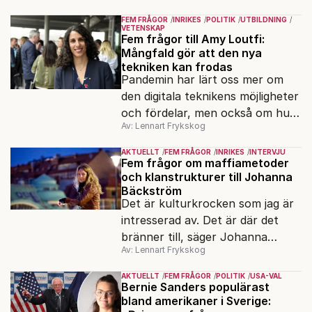
FEM FRÅGOR
INRIKES
POLITIK
UTBILDNING
VETENSKAP
Fem frågor till Amy Loutfi:
Mångfald gör att den nya
tekniken kan frodas
Pandemin har lärt oss mer om
den digitala teknikens möjligheter
och fördelar, men också om hur
Av: Lennart Frykskog
viktig cybersäkerhet är. Det
säger Amy Loutfi, ledamot i
AKTUELLT
FEM FRÅGOR
INRIKES
INTERVJU
Omstartskommissionen och vice
Fem frågor om maffiametoder
och klanstrukturer till Johanna
rektor vid Örebro universitet.
Bäckström
Hon värnar mångfald i
Det är kulturkrocken som jag är
teknikutvecklingen.
intresserad av. Det är där det
bränner till, säger Johanna
Av: Lennart Frykskog
Bäckström Lerneby, som i 14 år
följt ett klanliknande
AKTUELLT
FEM FRÅGOR
POLITIK
USA-VAL
släktnätverk i Angered och är
Bernie Sanders populärast
bland amerikaner i Sverige:
aktuell med den dokumentära