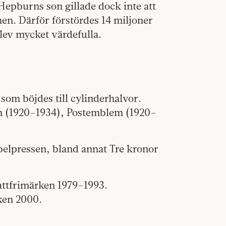
epburns son gillade dock inte att
n. Därför förstördes 14 miljoner
lev mycket värdefulla.
som böjdes till cylinderhalvor.
on (1920–1934), Postemblem (1920–
belpressen, bland annat Tre kronor
attfrimärken 1979–1993.
ken 2000.