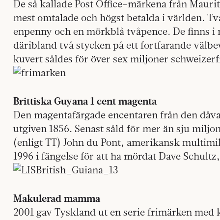
De så kallade Post Office-märkena från Mauri
mest omtalade och högst betalda i världen. Två
enpenny och en mörkblå tvåpence. De finns i
däribland två stycken på ett fortfarande välbe
kuvert såldes för över sex miljoner ­schweizer
Brittiska Guyana 1 cent magenta
Den magentafärgade encentaren från den dåva
utgiven 1856. Senast såld för mer än sju milj
(enligt TT) John du Pont, amerikansk multimilj
1996 i fängelse för att ha mördat Dave Schultz
Makulerad mamma
2001 gav Tyskland ut en serie frimärken med