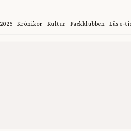
 2026
Krönikor
Kultur
Fackklubben
Läs e-t