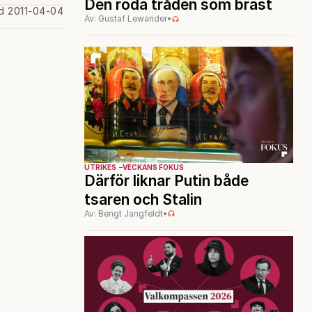
Den röda tråden som brast
d 2011-04-04
Av: Gustaf Lewander
•
UTRIKES
VECKANS FOKUS
Därför liknar Putin både
tsaren och Stalin
Av: Bengt Jangfeldt
•