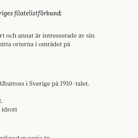
iges filatelistförbund:
 och annat är intresserade av sin
hitta orterna i området på
.
lbatross i Sverige på 1910-talet.
t.
 idrott
arknaden varje år.