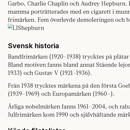
Garbo, Charlie Chaplin och Audrey Hepburn. H
mamma porträtterades med en cigarett i munne
frimärken. Fem överlevde demoleringen och b
Svensk historia
Bandfrimärken (1920–1938) trycktes på plåtar 
Bland motiven fanns bland annat Stående lej
1933) och Gustav V (1921-1936).
Från 1938 trycktes märkena på den första Goe
(1939–1969) och Europamärken (1960–).
Årliga nobelmärken fanns 1961–2004, och rab
Julfrimärken kom 1990 och självhäftande mär