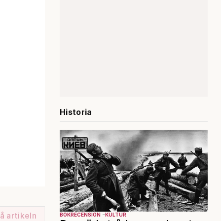
Historia
å artikeln
BOKRECENSION
KULTUR