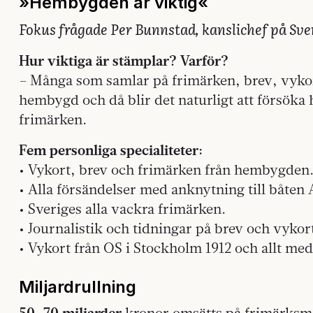
»Hembygden är viktig«
Fokus frågade Per Bunnstad, kanslichef på Sver
Hur viktiga är stämplar? Varför?
– Många som samlar på frimärken, brev, vykort
hembygd och då blir det naturligt att försöka 
frimärken.
Fem personliga specialiteter:
• Vykort, brev och frimärken från hembygden
• Alla försändelser med anknytning till båten A
• Sveriges alla vackra frimärken.
• Journalistik och tidningar på brev och vykor
• Vykort från OS i Stockholm 1912 och allt med
Miljardrullning
50–70 miljarder
kronor omsätts på frimärksm