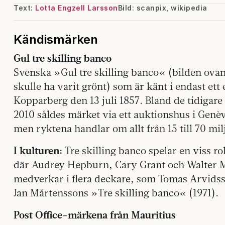
Text:
Lotta Engzell Larsson
Bild: scanpix, wikipedia
Kändismärken
Gul tre skilling banco
Svenska »Gul tre skilling banco« (bilden ovan)
skulle ha varit grönt) som är känt i endast ett
Kopparberg den 13 juli 1857. Bland de tidigar
2010 såldes märket via ett auktionshus i Genè
men ryktena handlar om allt från 15 till 70 mi
I kulturen:
Tre skilling banco spelar en viss r
där Audrey Hepburn, Cary Grant och Walter 
medverkar i flera deckare, som Tomas Arvid
Jan Mårtenssons »Tre skilling banco« (1971).
Post Office-märkena från Mauritius