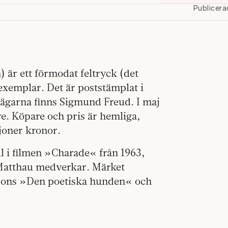
Publicera
 är ett förmodat feltryck (det
 exemplar. Det är poststämplat i
e ägarna finns Sigmund Freud. I maj
ve. Köpare och pris är hemliga,
ljoner kronor.
oll i filmen »Charade« från 1963,
Matthau medverkar. Märket
ssons »Den poetiska hunden« och