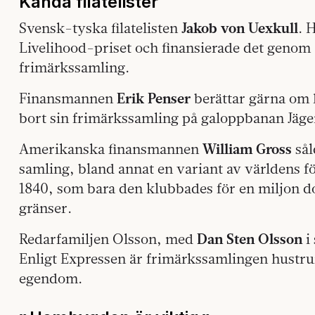
Kända filatelister
Svensk-tyska filatelisten
Jakob von Uexkull
. 
Livelihood-priset och finansierade det genom a
frimärkssamling.
Finansmannen
Erik Penser
berättar gärna om 
bort sin frimärkssamling på galoppbanan Jäge
Amerikanska finansmannen
William Gross
sål
samling, bland annat en variant av världens f
1840, som bara den klubbades för en miljon dol
gränser.
Redarfamiljen Olsson, med
Dan Sten Olsson
i 
Enligt Expressen är frimärkssamlingen hustru
egendom.