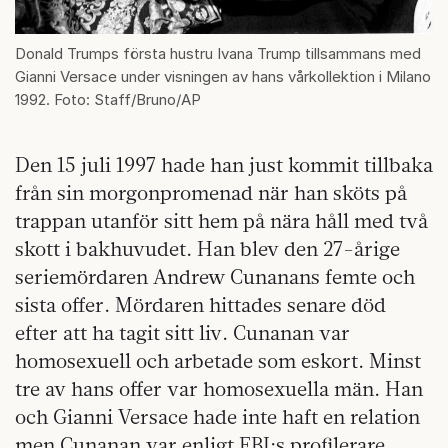
Donald Trumps första hustru Ivana Trump tillsammans med
Gianni Versace under visningen av hans vårkollektion i Milano
1992. Foto: Staff/Bruno/AP
Den 15 juli 1997 hade han just kommit tillbaka
från sin morgonpromenad när han sköts på
trappan utanför sitt hem på nära håll med två
skott i bakhuvudet. Han blev den 27-årige
seriemördaren Andrew Cunanans femte och
sista offer. Mördaren hittades senare död
efter att ha tagit sitt liv. Cunanan var
homosexuell och arbetade som eskort. Minst
tre av hans offer var homosexuella män. Han
och Gianni Versace hade inte haft en relation
men Cunanan var enligt FBI:s profilerare