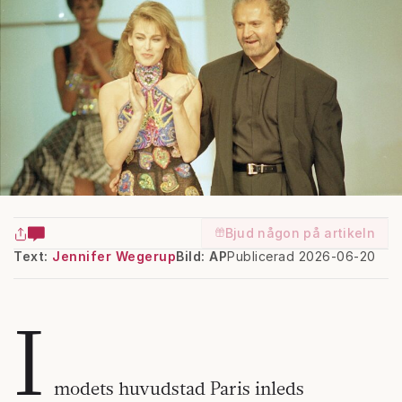
Bjud någon på artikeln
Text:
Jennifer Wegerup
Bild: AP
Publicerad 2026-06-20
I
modets huvudstad Paris inleds