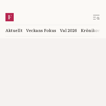
Aktuellt
Veckans Fokus
Val 2026
Krönikor
K