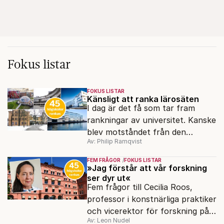
Fokus listar
FOKUS LISTAR
Känsligt att ranka lärosäten
I dag är det få som tar fram
rankningar av universitet. Kanske
blev motståndet från den
Av: Philip Ramqvist
akademiska världen för stort.
FEM FRÅGOR
FOKUS LISTAR
»Jag förstår att vår forskning
ser dyr ut«
Fem frågor till Cecilia Roos,
professor i konstnärliga praktiker
och vicerektor för forskning på
Av: Leon Nudel
Stockholms konstnärliga