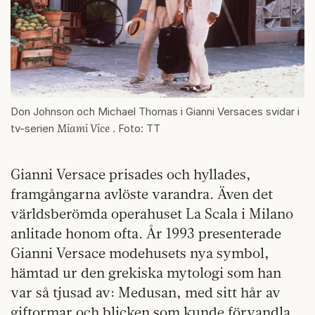
Don Johnson och Michael Thomas i Gianni Versaces svidar i
Miami Vice
tv-serien
. Foto: TT
Gianni Versace prisades och hyllades,
framgångarna avlöste varandra. Även det
världsberömda operahuset La Scala i Milano
anlitade honom ofta. År 1993 presenterade
Gianni Versace modehusets nya symbol,
hämtad ur den grekiska mytologi som han
var så tjusad av: Medusan, med sitt hår av
giftormar och blicken som kunde förvandla