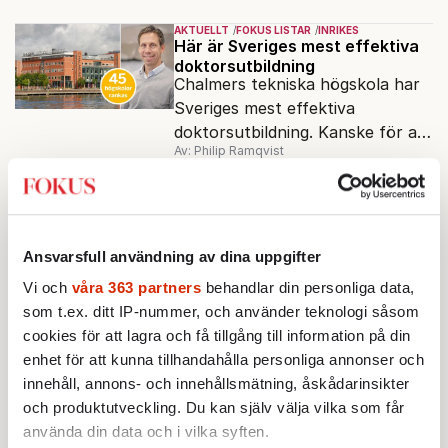
högskola, angående forskningen
AKTUELLT
FOKUS LISTAR
INRIKES
och kritiken i medier.
Här är Sveriges mest effektiva
doktorsutbildning
Chalmers tekniska högskola har
Sveriges mest effektiva
doktorsutbildning. Kanske för att
Av: Philip Ramqvist
man hämtat inspiration från
USA?
AKTUELLT
FOKUS LISTAR
INRIKES
Topplista: Här är högskolorna
som bäst möter studenternas
behov 2021
Ansvarsfull användning av dina uppgifter
Fokus har rankat Sveriges
högskolor och universitet med
Vi och
våra 363 partners
behandlar din personliga data,
utgångspunkt i studenternas
som t.ex. ditt IP-nummer, och använder teknologi såsom
Av: Redaktionen
behov. Den 15 april ska anmälan
cookies för att lagra och få tillgång till information på din
vara inne.
enhet för att kunna tillhandahålla personliga annonser och
FOKUS LISTAR
KULTUR
52 klassiker du bör läsa under
innehåll, annons- och innehållsmätning, åskådarinsikter
2021
och produktutveckling. Du kan själv välja vilka som får
Att gå tio tusen steg om dagen
använda din data och i vilka syften.
påstås i dag vara nödvändigt. Hur