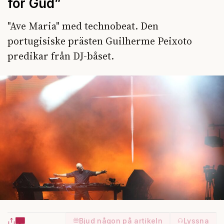
för Gud”
"Ave Maria" med technobeat. Den
portugisiske prästen Guilherme Peixoto
predikar från DJ-båset.
Bjud någon på artikeln
Lyssna