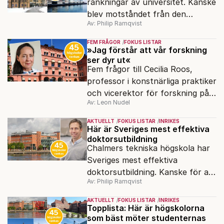
rankningar av universitet. Kanske
blev motståndet från den
Av: Philip Ramqvist
akademiska världen för stort.
FEM FRÅGOR
FOKUS LISTAR
»Jag förstår att vår forskning
ser dyr ut«
Fem frågor till Cecilia Roos,
professor i konstnärliga praktiker
och vicerektor för forskning på
Av: Leon Nudel
Stockholms konstnärliga
högskola, angående forskningen
AKTUELLT
FOKUS LISTAR
INRIKES
och kritiken i medier.
Här är Sveriges mest effektiva
doktorsutbildning
Chalmers tekniska högskola har
Sveriges mest effektiva
doktorsutbildning. Kanske för att
Av: Philip Ramqvist
man hämtat inspiration från
USA?
AKTUELLT
FOKUS LISTAR
INRIKES
Topplista: Här är högskolorna
som bäst möter studenternas