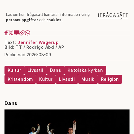
Text:
Jennifer Wegerup
Bild: TT / Rodrigo Abd / AP
Publicerad 2026-08-09
Kultur
Livsstil
Dans
Katolska kyrkan
Kristendom
Kultur
Livsstil
Musik
Religion
Dans