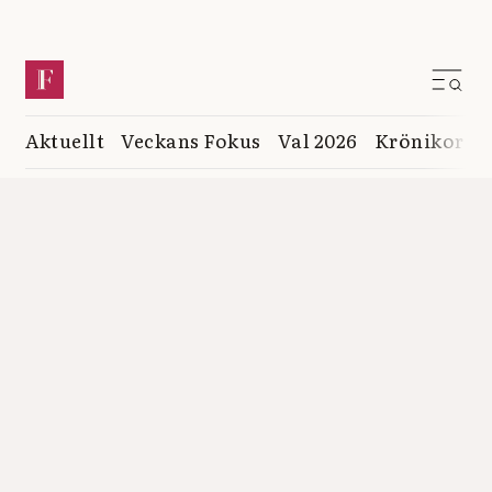
Aktuellt
Veckans Fokus
Val 2026
Krönikor
K