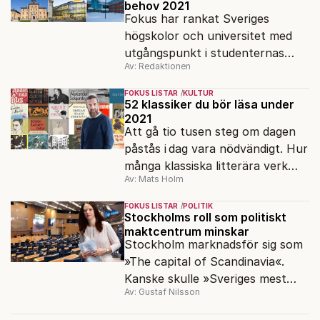
behov 2021
Fokus har rankat Sveriges
högskolor och universitet med
utgångspunkt i studenternas
Av: Redaktionen
behov. Den 15 april ska anmälan
vara inne.
FOKUS LISTAR
KULTUR
52 klassiker du bör läsa under
2021
Att gå tio tusen steg om dagen
påstås i dag vara nödvändigt. Hur
många klassiska litterära verk
Av: Mats Holm
bör vi läsa under ett år?
FOKUS LISTAR
POLITIK
Stockholms roll som politiskt
maktcentrum minskar
Stockholm marknadsför sig som
»The capital of Scan­dinavia«.
Kanske skulle »Sveriges mest
Av: Gustaf Nilsson
okända kris­kommun« passa
bättre.