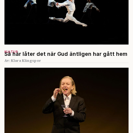
KULTUR
Så här låter det när Gud äntligen har gått hem
Av: Klara Klingspor