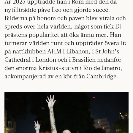
År 2025 uppträdde han i Rom med den då
nytillträdde påve Leo och gjorde succé.
Bilderna på honom och påven blev virala och
spreds över hela världen, något som fick DJ-
prästens popularitet att öka ännu mer. Han
turnerar världen runt och uppträder överallt:
på nattklubben AHM i Libanon, i St John’s
Cathedral i London och i Brasilien nedanför
den enorma Kristus-statyn i Rio de Janeiro,
ackompanjerad av en kör från Cambridge.