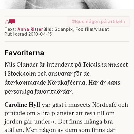
Bjud någon på artikeln
Text:
Anna Ritter
Bild: Scanpix, Fox film/viasat
Publicerad 2010-04-15
Favoriterna
Nils Olander är intendent på Tekniska museet
i Stockholm och ansvarar för de
återkommande Nörd­kaféerna. Här är hans
personliga favoritnördar.
Caroline Hyll
var gäst i museets Nördcafé och
pratade om »Bra planeter att resa till om
jorden går under«. Det finns många bra
ställen. Men någon av dem som finns där