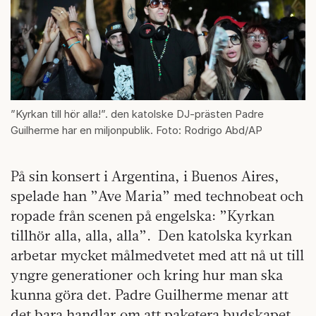
”Kyrkan till hör alla!”. den katolske DJ-prästen Padre
Guilherme har en miljonpublik. Foto: Rodrigo Abd/AP
På sin konsert i Argentina, i Buenos Aires,
spelade han ”Ave Maria” med technobeat och
ropade från scenen på engelska: ”Kyrkan
tillhör alla, alla, alla”. Den katolska kyrkan
arbetar mycket målmedvetet med att nå ut till
yngre generationer och kring hur man ska
kunna göra det. Padre Guilherme menar att
det bara handlar om att paketera budskapet