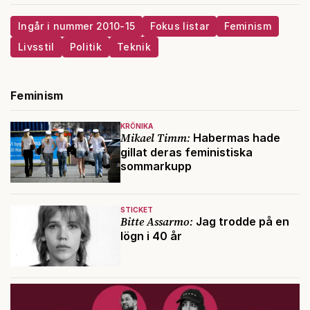
Ingår i nummer 2010-15
Fokus listar
Feminism
Livsstil
Politik
Teknik
Feminism
KRÖNIKA
Mikael Timm:
Habermas hade
gillat deras feministiska
sommarkupp
STICKET
Bitte Assarmo:
Jag trodde på en
lögn i 40 år