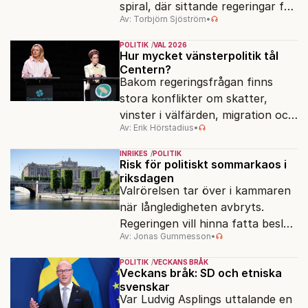
spiral, där sittande regeringar får
Av: Torbjörn Sjöström
•
klä skott för sådant som går
dåligt.
POLITIK
VAL 2026
Hur mycket vänsterpolitik tål
Centern?
Bakom regeringsfrågan finns
stora konflikter om skatter,
vinster i välfärden, migration och
Av: Erik Hörstadius
•
energi. Avståndet mellan C och
de rödgröna partierna är
INRIKES
POLITIK
fortfarande stort.
Risk för politiskt sommarkaos i
riksdagen
Valrörelsen tar över i kammaren
när långledigheten avbryts.
Regeringen vill hinna fatta beslut
Av: Jonas Gummesson
•
före valet – men oppositionen
ser sin chans att pressa
POLITIK
VECKANS BRÅK
Tidösidan.
Veckans bråk: SD och etniska
svenskar
Var Ludvig Asplings uttalande en