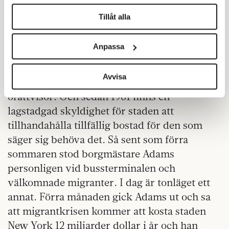
helst från cookie-förklaringen.
New York har en inofficiell titel som
Tillåt alla
”migrationens huvudstad”, inte bara i USA
Vi använder enhetsidentifierare för att anpassa innehållet
utan i hela världen. Det är ingen tillfällighet
och annonserna till användarna, tillhandahålla funktioner
Anpassa
att Frihetsgudinnan hälsar nyanlända
för sociala medier och analysera vår trafik. Vi
vidarebefordrar även sådana identifierare och annan
välkomna i hamnen med sitt löfte om att ta
information från din enhet till de sociala medier och
Avvisa
emot alla på flykt undan fattigdom och
annons- och analysföretag som vi samarbetar med.
orättvisor. Och sedan 1981 finns en
Dessa kan i sin tur kombinera informationen med annan
lagstadgad skyldighet för staden att
information som du har tillhandahållit eller som de har
tillhandahålla tillfällig bostad för den som
samlat in när du har använt deras tjänster.
säger sig behöva det. Så sent som förra
Om du vill läsa mer om hur vi hanterar personuppgifter
kan du göra det
här
.
sommaren stod borgmästare Adams
personligen vid bussterminalen och
välkomnade migranter. I dag är tonläget ett
annat. Förra månaden gick Adams ut och sa
att migrantkrisen kommer att kosta staden
New York 12 miljarder dollar i år och han