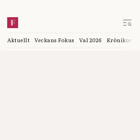
Aktuellt
Veckans Fokus
Val 2026
Krönikor
K