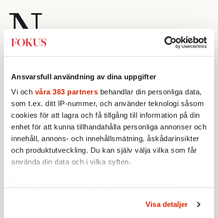
N
ew Yorks borgmästare Eric Adams
skrädde inte orden vid ett medborgarmöte på
Ansvarsfull användning av dina uppgifter
Manhattan nyligen. Migrantkrisen kommer
Vi och
våra 363 partners
behandlar din personliga data,
att ”förstöra New York City”. Det han syftade
som t.ex. ditt IP-nummer, och använder teknologi såsom
på var den strida ström av migranter som
cookies för att lagra och få tillgång till information på din
söker sig till USA:s största stad. Sedan
enhet för att kunna tillhandahålla personliga annonser och
årsskiftet har över 100 000 anlänt. Överfulla
innehåll, annons- och innehållsmätning, åskådarinsikter
busstationer, skyhöga hotellnotor som
och produktutveckling. Du kan själv välja vilka som får
använda din data och i vilka syften.
hamnar hos skattebetalarna och människor
som sover på trottoarer, under broar eller i
Ta reda på mer om hur dina personliga uppgifter
parker har fått många invånare i världsstaden
behandlas och ställ in dina preferenser i
detaljsektionen
.
Visa detaljer
att svänga i frågan om migranter.
Du kan ändra eller dra tillbaka ditt samtycke när som