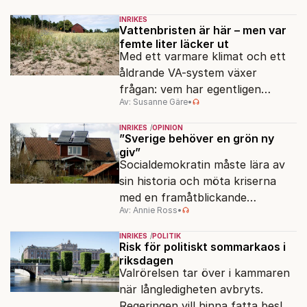
slöserikommissioner till frågor
INRIKES
om antisemitism.
Vattenbristen är här – men var
femte liter läcker ut
Med ett varmare klimat och ett
åldrande VA-system växer
frågan: vem har egentligen
Av: Susanne Gäre
•
ansvar för Sveriges
vattenresurser?
INRIKES
OPINION
”Sverige behöver en grön ny
giv”
Socialdemokratin måste lära av
sin historia och möta kriserna
med en framåtblickande
Av: Annie Ross
•
strukturpolitik för att göra
Sverige långsiktigt hållbart,
INRIKES
POLITIK
jämlikt och kriståligt.
Risk för politiskt sommarkaos i
riksdagen
Valrörelsen tar över i kammaren
när långledigheten avbryts.
Regeringen vill hinna fatta beslut