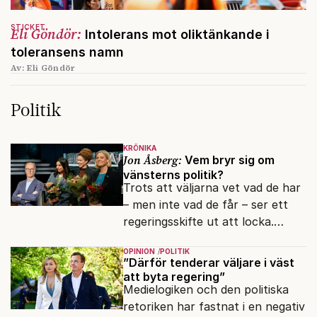
STICKET
Eli Göndör:
Intolerans mot oliktänkande i
toleransens namn
Av: Eli Göndör
Politik
KRÖNIKA
Jon Åsberg:
Vem bryr sig om
vänsterns politik?
Trots att väljarna vet vad de har
– men inte vad de får – ser ett
regeringsskifte ut att locka.
Varför?
OPINION
POLITIK
”Därför tenderar väljare i väst
att byta regering”
Medielogiken och den politiska
retoriken har fastnat i en negativ