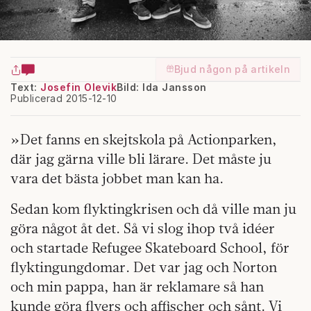
Bjud någon på artikeln
Text:
Josefin Olevik
Bild: Ida Jansson
Publicerad 2015-12-10
»Det fanns en skejtskola på Actionparken,
där jag gärna ville bli lärare. Det måste ju
vara det bästa jobbet man kan ha.
Sedan kom flyktingkrisen och då ville man ju
göra något åt det. Så vi slog ihop två idéer
och startade Refugee Skateboard School, för
flyktingungdomar. Det var jag och Norton
och min pappa, han är reklamare så han
kunde göra flyers och affischer och sånt. Vi