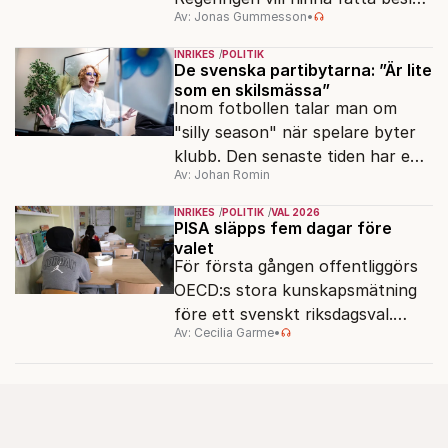
Av: Jonas Gummesson
•
före valet – men oppositionen
ser sin chans att pressa
INRIKES
POLITIK
Tidösidan.
De svenska partibytarna: ”Är lite
som en skilsmässa”
Inom fotbollen talar man om
"silly season" när spelare byter
klubb. Den senaste tiden har en
Av: Johan Romin
rad svenska politiker bytt parti –
men varför, och vad skiljer
INRIKES
POLITIK
VAL 2026
partiernas interna kulturer åt?
PISA släpps fem dagar före
valet
För första gången offentliggörs
OECD:s stora kunskapsmätning
före ett svenskt riksdagsval.
Av: Cecilia Garme
•
Resultatet kan ge skolfrågan ny
kraft under valrörelsens sista
dagar.