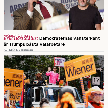
KRÖNIKOR
UTRIKES
Erik Hörstadius:
Demokraternas vänsterkant
är Trumps bästa valarbetare
Av: Erik Hörstadius