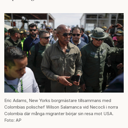
Eric Adams, New Yorks borgmästare tillsammans med
Colombias polischef Wilson Salamanca vid Necocli i norra
Colombia där många migranter börjar sin resa mot USA.
Foto: AP