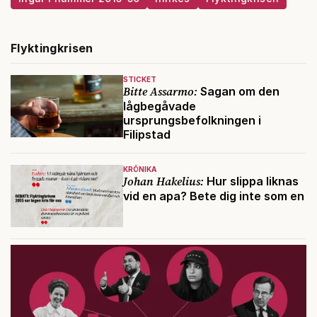
Flyktingkrisen
STICKET
Bitte Assarmo:
Sagan om den
lågbegåvade
ursprungsbefolkningen i
Filipstad
KRÖNIKA
Johan Hakelius:
Hur slippa liknas
vid en apa? Bete dig inte som en