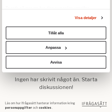
Ta reda på mer om hur dina personliga uppgifter
behandlas och ställ in dina preferenser i
detaljsektionen
.
Visa detaljer
Du kan ändra eller dra tillbaka ditt samtycke när som
helst från cookie-förklaringen.
Tillåt alla
Vi använder enhetsidentifierare för att anpassa innehållet
och annonserna till användarna, tillhandahålla funktioner
Anpassa
för sociala medier och analysera vår trafik. Vi
vidarebefordrar även sådana identifierare och annan
information från din enhet till de sociala medier och
Avvisa
annons- och analysföretag som vi samarbetar med.
Dessa kan i sin tur kombinera informationen med annan
information som du har tillhandahållit eller som de har
samlat in när du har använt deras tjänster.
Om du vill läsa mer om hur vi hanterar personuppgifter
kan du göra det
här
.