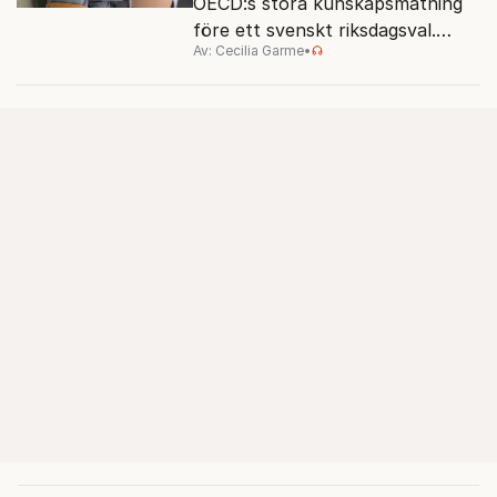
OECD:s stora kunskapsmätning
före ett svenskt riksdagsval.
Av: Cecilia Garme
•
Resultatet kan ge skolfrågan ny
kraft under valrörelsens sista
dagar.