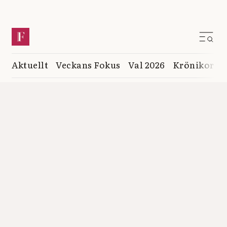
Aktuellt
Veckans Fokus
Val 2026
Krönikor
K