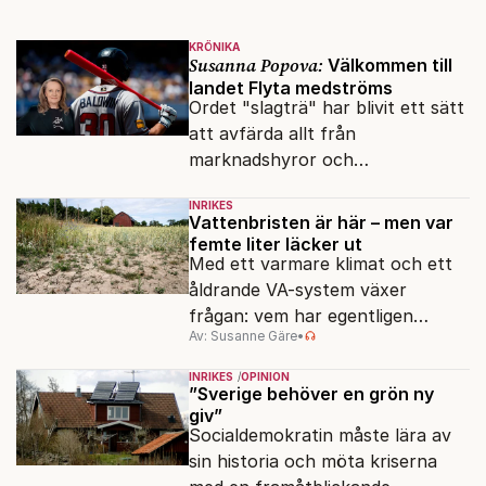
KRÖNIKA
Susanna Popova:
Välkommen till
landet Flyta medströms
Ordet "slagträ" har blivit ett sätt
att avfärda allt från
marknadshyror och
slöserikommissioner till frågor
INRIKES
om antisemitism.
Vattenbristen är här – men var
femte liter läcker ut
Med ett varmare klimat och ett
åldrande VA-system växer
frågan: vem har egentligen
Av: Susanne Gäre
•
ansvar för Sveriges
vattenresurser?
INRIKES
OPINION
”Sverige behöver en grön ny
giv”
Socialdemokratin måste lära av
sin historia och möta kriserna