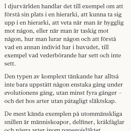
I djurvärlden handlar det till exempel om att
förstå sin plats i en hierarki, att kunna ta sig
upp i en hierarki, att veta när man är hygglig
mot någon, eller när man är taskig mot
någon, hur man lurar någon och att förstå
vad en annan individ har i huvudet, till
exempel vad vederbörande har sett och inte
sett.
Den typen av komplext tänkande har alltså
inte bara uppstått någon enstaka gång under
evolutionens gång, utan minst fyra gånger –
och det hos arter utan påtagligt släktskap.
De mest kända exemplen på utommänskliga
snillen är människoapor, delfiner, kråkfåglar
och några arter inom papegojsläktet.