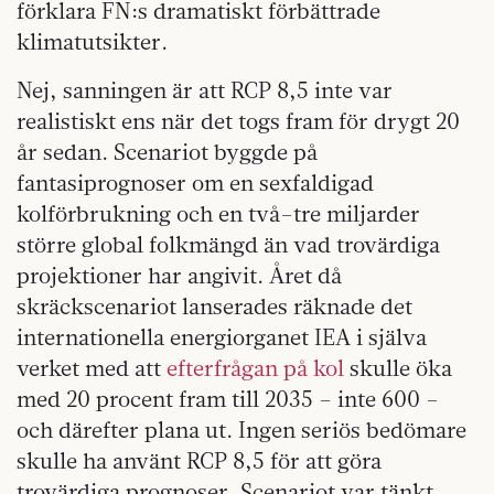
förklara FN:s dramatiskt förbättrade
klimatutsikter.
Nej, sanningen är att RCP 8,5 inte var
realistiskt ens när det togs fram för drygt 20
år sedan. Scenariot byggde på
fantasiprognoser om en sexfaldigad
kolförbrukning och en två–tre miljarder
större global folkmängd än vad trovärdiga
projektioner har angivit. Året då
skräckscenariot lanserades räknade det
internationella energiorganet IEA i själva
verket med att
efterfrågan på kol
skulle öka
med 20 procent fram till 2035 – inte 600 –
och därefter plana ut. Ingen seriös bedömare
skulle ha använt RCP 8,5 för att göra
trovärdiga prognoser. Scenariot var tänkt