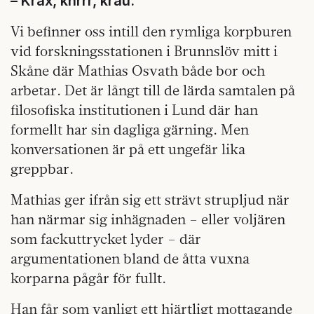
– Krax, khrrr, krau.
Vi befinner oss intill den rymliga korpburen
vid forskningsstationen i Brunnslöv mitt i
Skåne där Mathias Osvath både bor och
arbetar. Det är långt till de lärda samtalen på
filosofiska institutionen i Lund där han
formellt har sin dagliga gärning. Men
konversationen är på ett ungefär lika
greppbar.
Mathias ger ifrån sig ett strävt strupljud när
han närmar sig inhägnaden – eller voljären
som fackuttrycket lyder – där
argumentationen bland de åtta vuxna
korparna pågår för fullt.
Han får som vanligt ett hjärtligt mottagande