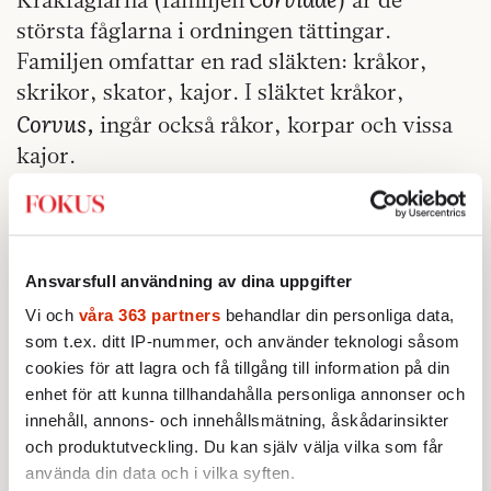
största fåglarna i ordningen tättingar.
Familjen omfattar en rad släkten: kråkor,
skrikor, skator, kajor. I släktet kråkor,
Corvus,
ingår också råkor, korpar och vissa
kajor.
De flesta kråkfåglar anses genomgående ha
en social läggning och förhållandevis gott
förstånd, till exempel inlärningsförmåga.
Ansvarsfull användning av dina uppgifter
Men det finns också påtagliga skillnader i
Vi och
våra 363 partners
behandlar din personliga data,
beteendet mellan arterna. Råkor är till
som t.ex. ditt IP-nummer, och använder teknologi såsom
cookies för att lagra och få tillgång till information på din
exempel mycket skyggare och mer
enhet för att kunna tillhandahålla personliga annonser och
reserverade än vad korpar är.
innehåll, annons- och innehållsmätning, åskådarinsikter
och produktutveckling. Du kan själv välja vilka som får
använda din data och i vilka syften.