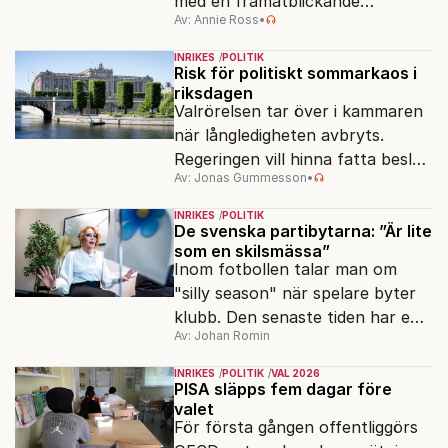
med en framåtblickande
Av: Annie Ross
•
strukturpolitik för att göra
Sverige långsiktigt hållbart,
INRIKES
POLITIK
jämlikt och kriståligt.
Risk för politiskt sommarkaos i
riksdagen
Valrörelsen tar över i kammaren
när långledigheten avbryts.
Regeringen vill hinna fatta beslut
Av: Jonas Gummesson
•
före valet – men oppositionen
ser sin chans att pressa
INRIKES
POLITIK
Tidösidan.
De svenska partibytarna: ”Är lite
som en skilsmässa”
Inom fotbollen talar man om
"silly season" när spelare byter
klubb. Den senaste tiden har en
Av: Johan Romin
rad svenska politiker bytt parti –
men varför, och vad skiljer
INRIKES
POLITIK
VAL 2026
partiernas interna kulturer åt?
PISA släpps fem dagar före
valet
För första gången offentliggörs