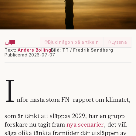
Bjud någon på artikeln
Lyssna
Text:
Anders Bolling
Bild: TT / Fredrik Sandberg
Publicerad 2026-07-07
I
nför nästa stora FN-rapport om klimatet,
som är tänkt att släppas 2029, har en grupp
forskare nu tagit fram
nya scenarier
, det vill
säga olika tänkta framtider där utsläppen av