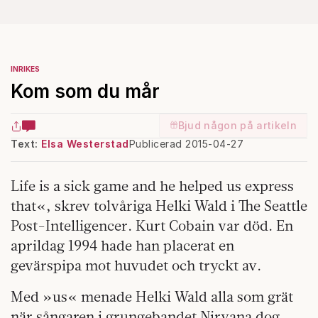
INRIKES
Kom som du mår
Bjud någon på artikeln
Text:
Elsa Westerstad
Publicerad 2015-04-27
Life is a sick game and he helped us express
that«, skrev tolvåriga Helki Wald i The Seattle
Post-Intelligencer. Kurt Cobain var död. En
aprildag 1994 hade han placerat en
gevärspipa mot huvudet och tryckt av.
Med »us« menade Helki Wald alla som grät
när sångaren i grungebandet Nirvana dog.