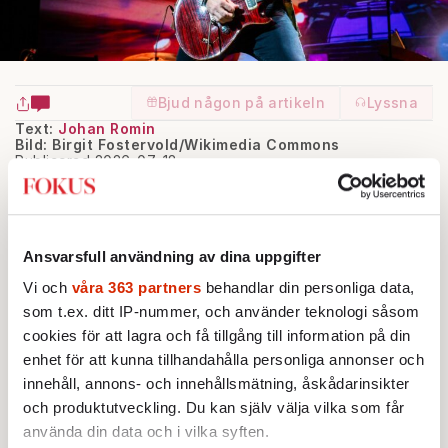
Bjud någon på artikeln
Lyssna
Text:
Johan Romin
Bild: Birgit Fostervold/Wikimedia Commons
Publicerad 2026-07-18
N
Ansvarsfull användning av dina uppgifter
Vi och
våra 363 partners
behandlar din personliga data,
är jag var ung kretsade mitt liv kring
som t.ex. ditt IP-nummer, och använder teknologi såsom
cookies för att lagra och få tillgång till information på din
Deep Purple. Men runt 1979–1980 existerade
enhet för att kunna tillhandahålla personliga annonser och
innehåll, annons- och innehållsmätning, åskådarinsikter
bandet bara som en legend. Den brittiska
och produktutveckling. Du kan själv välja vilka som får
hårdrocksgruppen hade varit splittrad i flera
använda din data och i vilka syften.
år, så jag och mina vänner fick hålla till godo