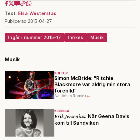
Text:
Elsa Westerstad
Publicerad 2015-04-27
Ingår i nummer 2015-17
Inrikes
Musik
Musik
KULTUR
Simon McBride: ”Ritchie
Blackmore var aldrig min stora
förebild”
Av: Johan Romin
•
KRÖNIKA
Erik Jersenius:
När Geena Davis
kom till Sandviken