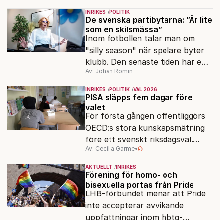
ser sin chans att pressa
INRIKES
POLITIK
Tidösidan.
De svenska partibytarna: ”Är lite
som en skilsmässa”
Inom fotbollen talar man om
"silly season" när spelare byter
klubb. Den senaste tiden har en
Av: Johan Romin
rad svenska politiker bytt parti –
men varför, och vad skiljer
INRIKES
POLITIK
VAL 2026
partiernas interna kulturer åt?
PISA släpps fem dagar före
valet
För första gången offentliggörs
OECD:s stora kunskapsmätning
före ett svenskt riksdagsval.
Av: Cecilia Garme
•
Resultatet kan ge skolfrågan ny
kraft under valrörelsens sista
AKTUELLT
INRIKES
dagar.
Förening för homo- och
bisexuella portas från Pride
LHB-förbundet menar att Pride
inte accepterar avvikande
uppfattningar inom hbtq-