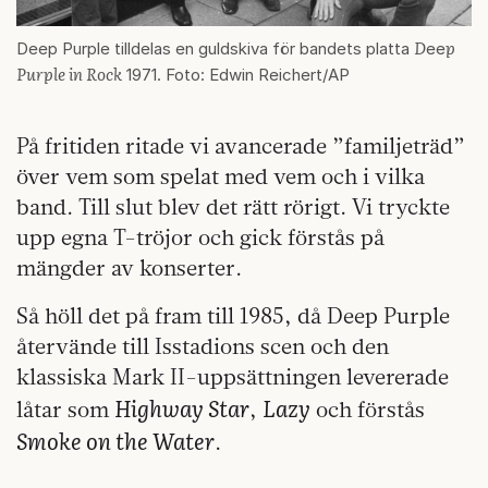
D
p
Deep Purple tilldelas en guldskiva för bandets platta
ee
Purple in Rock
1971. Foto: Edwin Reichert/AP
På fritiden ritade vi avancerade ”familjeträd”
över vem som spelat med vem och i vilka
band. Till slut blev det rätt rörigt. Vi tryckte
upp egna T-tröjor och gick förstås på
mängder av konserter.
Så höll det på fram till 1985, då Deep Purple
återvände till Isstadions scen och den
klassiska Mark II-uppsättningen levererade
Highway Star
Lazy
låtar som
,
och förstås
Smoke on the Water
.