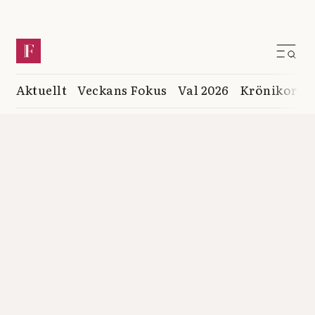
Aktuellt
Veckans Fokus
Val 2026
Krönikor
K