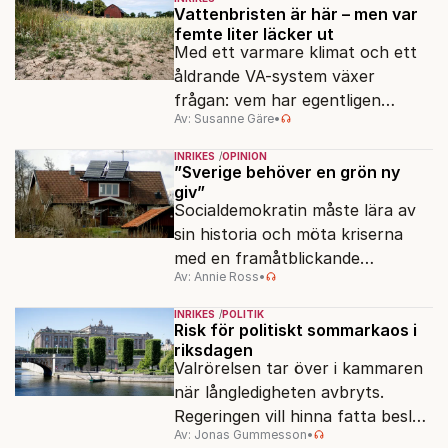
Vattenbristen är här – men var
femte liter läcker ut
Med ett varmare klimat och ett
åldrande VA-system växer
frågan: vem har egentligen
Av: Susanne Gäre
•
ansvar för Sveriges
vattenresurser?
INRIKES
OPINION
”Sverige behöver en grön ny
giv”
Socialdemokratin måste lära av
sin historia och möta kriserna
med en framåtblickande
Av: Annie Ross
•
strukturpolitik för att göra
Sverige långsiktigt hållbart,
INRIKES
POLITIK
jämlikt och kriståligt.
Risk för politiskt sommarkaos i
riksdagen
Valrörelsen tar över i kammaren
när långledigheten avbryts.
Regeringen vill hinna fatta beslut
Av: Jonas Gummesson
•
före valet – men oppositionen