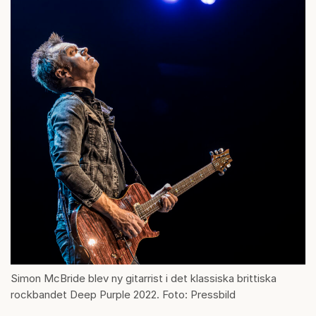
Simon McBride blev ny gitarrist i det klassiska brittiska
rockbandet Deep Purple 2022. Foto: Pressbild