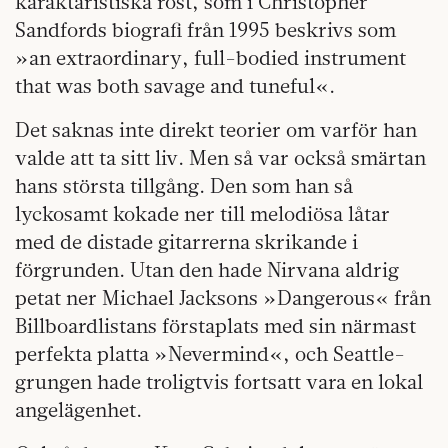
karaktäristiska röst, som i Christopher
Sandfords biografi från 1995 beskrivs som
»an extraordinary, full-bodied instrument
that was both savage and tuneful«.
Det saknas inte direkt teorier om varför han
valde att ta sitt liv. Men så var också smärtan
hans största tillgång. Den som han så
lyckosamt kokade ner till melodiösa låtar
med de distade gitarrerna skrikande i
förgrunden. Utan den hade Nirvana aldrig
petat ner Michael Jacksons »Dangerous« från
Billboardlistans förstaplats med sin närmast
perfekta platta »Nevermind«, och Seattle-
grungen hade troligtvis fortsatt vara en lokal
angelägenhet.