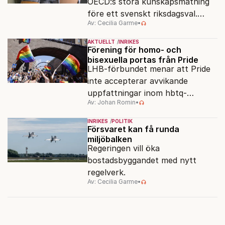
OECD:s stora kunskapsmätning
före ett svenskt riksdagsval.
Av: Cecilia Garme
•
Resultatet kan ge skolfrågan ny
kraft under valrörelsens sista
AKTUELLT
INRIKES
dagar.
Förening för homo- och
bisexuella portas från Pride
LHB-förbundet menar att Pride
inte accepterar avvikande
uppfattningar inom hbtq-
Av: Johan Romin
•
rörelsen. "Vi har inga problem
med transpersoner", säger
INRIKES
POLITIK
ordföranden Linn Saarinen.
Försvaret kan få runda
miljöbalken
Regeringen vill öka
bostadsbyggandet med nytt
regelverk.
Av: Cecilia Garme
•