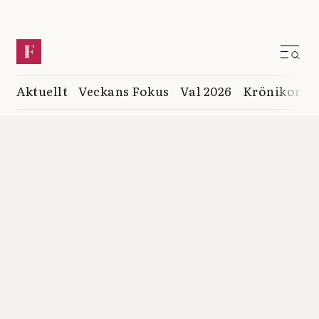
Aktuellt
Veckans Fokus
Val 2026
Krönikor
K