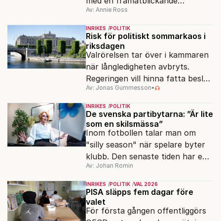
med en framåtblickande
Av: Annie Ross
strukturpolitik för att göra
Sverige långsiktigt hållbart,
INRIKES
POLITIK
jämlikt och kriståligt.
Risk för politiskt sommarkaos i
riksdagen
Valrörelsen tar över i kammaren
när långledigheten avbryts.
Regeringen vill hinna fatta beslut
Av: Jonas Gummesson
•
före valet – men oppositionen
ser sin chans att pressa
INRIKES
POLITIK
Tidösidan.
De svenska partibytarna: ”Är lite
som en skilsmässa”
Inom fotbollen talar man om
"silly season" när spelare byter
klubb. Den senaste tiden har en
Av: Johan Romin
rad svenska politiker bytt parti –
men varför, och vad skiljer
INRIKES
POLITIK
VAL 2026
partiernas interna kulturer åt?
PISA släpps fem dagar före
valet
För första gången offentliggörs