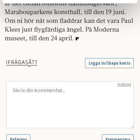
är det Gittan Jönssons dammsugerskor,
Dessa kan i sin tur kombinera informationen med annan
Marabouparkens konsthall, till den 19 juni.
information som du har tillhandahållit eller som de har
Om ni hör nåt som fladdrar kan det vara Paul
samlat in när du har använt deras tjänster.
Om du vill läsa mer om hur vi hanterar personuppgifter
Klees just flygfärdiga ängel. På Moderna
kan du göra det
här
.
museet, till den 24 april.