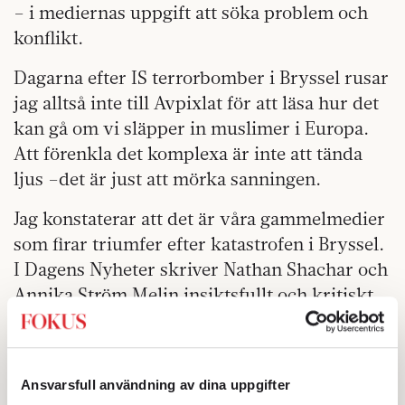
– i mediernas uppgift att söka problem och
konflikt.
Dagarna efter IS terrorbomber i Bryssel rusar
jag alltså inte till Avpixlat för att läsa hur det
kan gå om vi släpper in muslimer i Europa.
Att förenkla det komplexa är inte att tända
ljus –det är just att mörka sanningen.
Jag konstaterar att det är våra gammelmedier
som firar triumfer efter katastrofen i Bryssel.
I Dagens Nyheter skriver Nathan Shachar och
Annika Ström Melin insiktsfullt och kritiskt,
både om IS utveckling och om Belgiens
inrikes och säkerhetspolitiska bekymmer. De
uttrycker det paradoxala; att när tragedin är
Ansvarsfull användning av dina uppgifter
ett faktum är det inte tårar som tröstar, utan