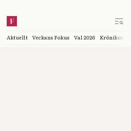
Aktuellt
Veckans Fokus
Val 2026
Krönikor
K