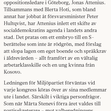
oppositionsledare i Göteborg, Jonas Attenius.
Tillsammans med Blerta Hoti, som bland
annat har jobbat åt försvarsminister Peter
Hultqvist, har Attenius inlett ett skifte av
socialdemokratins agenda i landets andra
stad. Det pratas om ett embryo till en S-
berättelse som inte är rödgrön, med förslag
att slopa lagen om eget boende och språkkrav
i äldrevården – allt framfört av en vältalig
arbetarklass­kille och en ung kvinna från
Kosovo.
Ledningen för Miljöpartiet förväntas vid
varje kongress köras över av sina medlemmar
ute i landet. Särskilt i viktiga personfrågor.
Som när Märta Stenevi förra året valdes till
partisekreterare – mot valberedningens