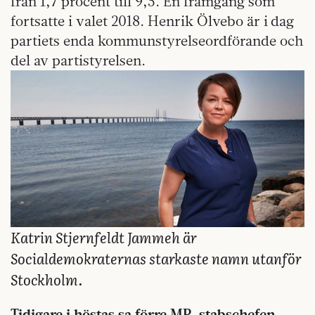
från 1,7 procent till 9,5. En framgång som
fortsatte i valet 2018. Henrik Ölvebo är i dag
partiets enda kommunstyrelseordförande och
del av partistyrelsen.
Katrin Stjernfeldt Jammeh är
Socialdemokraternas starkaste namn utanför
Stockholm.
Tidigare i höstas sa förre MP-stabschefen