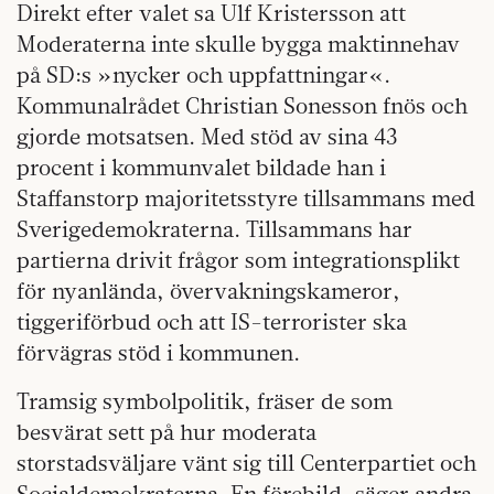
Direkt efter valet sa Ulf Kristersson att
Moderaterna inte skulle bygga maktinnehav
på SD:s »nycker och uppfattningar«.
Kommunalrådet Christian Sonesson fnös och
gjorde motsatsen. Med stöd av sina 43
procent i kommunvalet bildade han i
Staffanstorp majoritetsstyre tillsammans med
Sverigedemokraterna. Tillsammans har
partierna drivit frågor som integrationsplikt
för nyanlända, övervakningskameror,
tiggeriförbud och att IS-terrorister ska
förvägras stöd i kommunen.
Tramsig symbolpolitik, fräser de som
besvärat sett på hur moderata
storstadsväljare vänt sig till Centerpartiet och
Socialdemokraterna. En förebild, säger andra