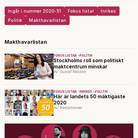
Ingår i nummer 2020-51
Fokus listar
Inrikes
Politik
Makthavarlistan
Makthavarlistan
FOKUS LISTAR
POLITIK
Stockholms roll som politiskt
maktcentrum minskar
Av: Gustaf Nilsson
FOKUS LISTAR
INRIKES
POLITIK
Här är landets 50 mäktigaste
2020
Av: Redaktionen