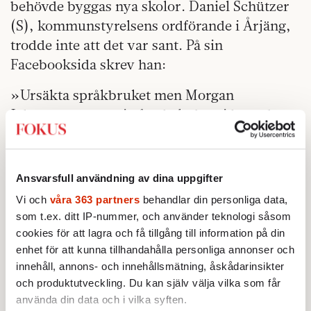
behövde byggas nya skolor. Daniel Schützer
(S), kommunstyrelsens ordförande i Årjäng,
trodde inte att det var sant. På sin
Facebooksida skrev han:
»Ursäkta språkbruket men Morgan
Johansson är ta mig f-n helt dum i huvudet.
Bygg ut säger han. Det är för i h-vete inte
plank och tegelsten det är brist på utan
lärare!!!!«
Ansvarsfull användning av dina uppgifter
Vi och
våra 363 partners
behandlar din personliga data,
En bild i Stockholm, en annan i landet.
som t.ex. ditt IP-nummer, och använder teknologi såsom
cookies för att lagra och få tillgång till information på din
enhet för att kunna tillhandahålla personliga annonser och
innehåll, annons- och innehållsmätning, åskådarinsikter
och produktutveckling. Du kan själv välja vilka som får
använda din data och i vilka syften.