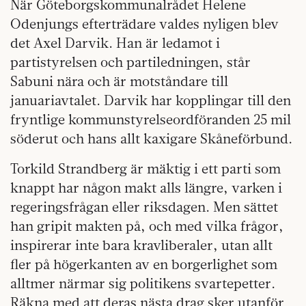
När Göteborgskommunalrådet Helene
Odenjungs efterträdare valdes nyligen blev
det Axel Darvik. Han är ledamot i
partistyrelsen och partiledningen, står
Sabuni nära och är motståndare till
januariavtalet. Darvik har kopplingar till den
fryntlige kommunstyrelseordföranden 25 mil
söderut och hans allt kaxigare Skåneförbund.
Torkild Strandberg är mäktig i ett parti som
knappt har någon makt alls längre, varken i
regeringsfrågan eller riksdagen. Men sättet
han gripit makten på, och med vilka frågor,
inspirerar inte bara kravliberaler, utan allt
fler på högerkanten av en borgerlighet som
alltmer närmar sig politikens svartepetter.
Räkna med att deras nästa drag sker utanför