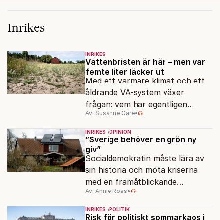
Inrikes
INRIKES
Vattenbristen är här – men var
femte liter läcker ut
Med ett varmare klimat och ett
åldrande VA-system växer
frågan: vem har egentligen
Av: Susanne Gäre
•
ansvar för Sveriges
vattenresurser?
INRIKES
OPINION
”Sverige behöver en grön ny
giv”
Socialdemokratin måste lära av
sin historia och möta kriserna
med en framåtblickande
Av: Annie Ross
•
strukturpolitik för att göra
Sverige långsiktigt hållbart,
INRIKES
POLITIK
jämlikt och kriståligt.
Risk för politiskt sommarkaos i