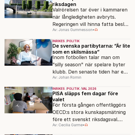
riksdagen
Valrörelsen tar över i kammaren
när långledigheten avbryts.
Regeringen vill hinna fatta beslut
Av: Jonas Gummesson
•
före valet – men oppositionen
ser sin chans att pressa
INRIKES
POLITIK
Tidösidan.
De svenska partibytarna: ”Är lite
som en skilsmässa”
Inom fotbollen talar man om
"silly season" när spelare byter
klubb. Den senaste tiden har en
Av: Johan Romin
rad svenska politiker bytt parti –
men varför, och vad skiljer
INRIKES
POLITIK
VAL 2026
partiernas interna kulturer åt?
PISA släpps fem dagar före
valet
För första gången offentliggörs
OECD:s stora kunskapsmätning
före ett svenskt riksdagsval.
Av: Cecilia Garme
•
Resultatet kan ge skolfrågan ny
kraft under valrörelsens sista