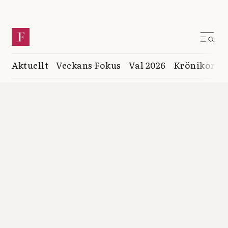
Aktuellt
Veckans Fokus
Val 2026
Krönikor
K