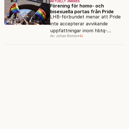
AKTUELLT
INRIKES
dagar.
Förening för homo- och
bisexuella portas från Pride
LHB-förbundet menar att Pride
inte accepterar avvikande
uppfattningar inom hbtq-
Av: Johan Romin
•
rörelsen. "Vi har inga problem
med transpersoner", säger
ordföranden Linn Saarinen.