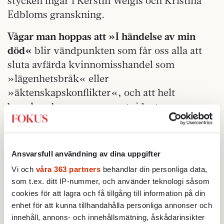
stycken ingår i Kerstin Weigls och Kristina
Edbloms granskning.
Vågar man hoppas att »I händelse av min
död«
blir vändpunkten som får oss alla att
sluta avfärda kvinnomisshandel som
»lägenhetsbråk« eller
»äktenskapskonflikter«, och att helt
bannlysa begrepp som »utvidgat
självmord«. Man kan inte självmörda någon
annan. Det borde vara en självklarhet att
mord alltid ska utredas ordentligt, även om
Ansvarsfull användning av dina uppgifter
gärningsmannen är död. Så är det inte,
Vi och
våra 363 partners
behandlar din personliga data,
framgår av texterna.
som t.ex. ditt IP-nummer, och använder teknologi såsom
cookies för att lagra och få tillgång till information på din
När Kerstin Weigl och Kristina Edblom följde
enhet för att kunna tillhandahålla personliga annonser och
upp de minderåriga barnens situation så
innehåll, annons- och innehållsmätning, åskådarinsikter