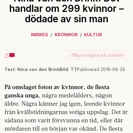
handlar om 299 kvinnor –
dödade av sin man
INRIKES
KRÖNIKOR
KULTUR
Bjud någon på artikeln
Text: Nina van den Brink
Bild: TT
Publicerad 2019-08-29
På omslaget foton av kvinnor, de flesta
ganska unga
, några medelålders, någon
äldre. Några känner jag igen, leende kvinnor
från kvällstidningarnas sotiga uppslag. Det är
sådana som varit försvunna en tid, eller där
mördaren till en början var okänd. De flesta