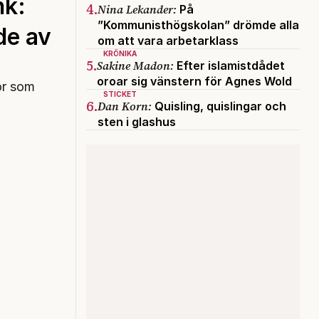
nk:
4.
Nina Lekander:
På
”Kommunisthögskolan” drömde alla
de av
om att vara arbetarklass
KRÖNIKA
5.
Sakine Madon:
Efter islamistdådet
oroar sig vänstern för Agnes Wold
or som
STICKET
6.
Dan Korn:
Quisling, quislingar och
sten i glashus