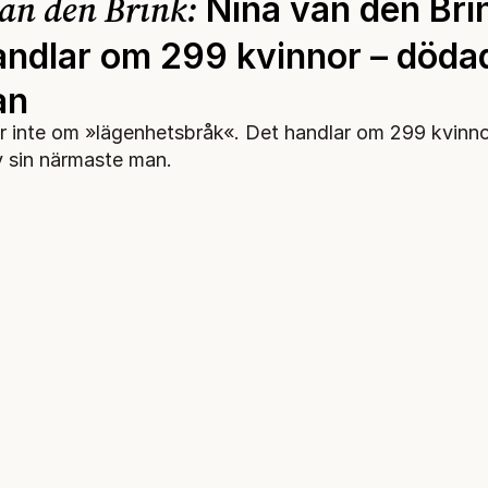
an den Brink:
Nina van den Bri
andlar om 299 kvinnor – döda
an
r inte om »lägenhetsbråk«. Det handlar om 299 kvinn
 sin närmaste man.