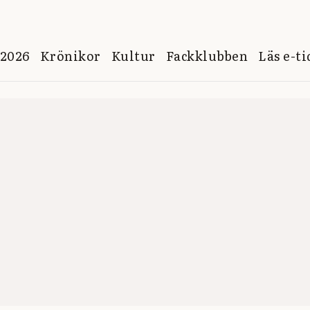
 2026
Krönikor
Kultur
Fackklubben
Läs e-t