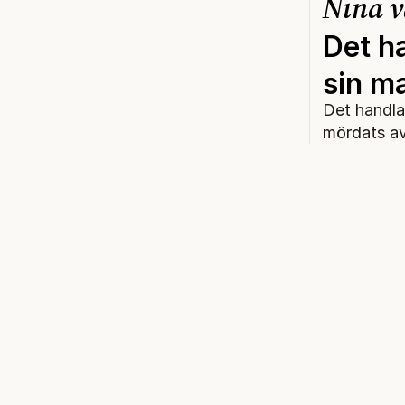
Nina v
Det h
sin m
Det handla
mördats av