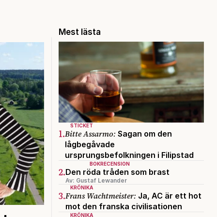
Mest lästa
STICKET
1.
Bitte Assarmo:
Sagan om den
lågbegåvade
ursprungsbefolkningen i Filipstad
BOKRECENSION
2.
Den röda tråden som brast
Av: Gustaf Lewander
KRÖNIKA
3.
Frans Wachtmeister:
Ja, AC är ett hot
mot den franska civilisationen
KRÖNIKA