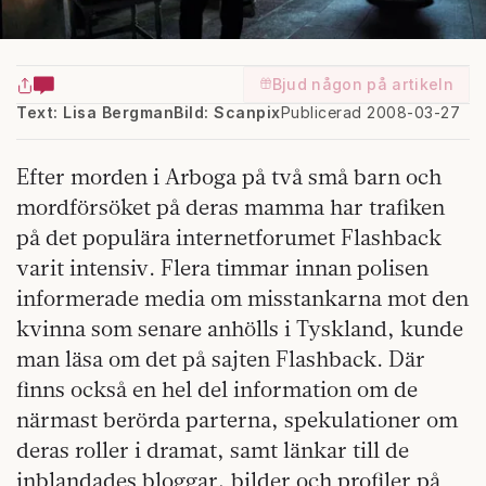
Bjud någon på artikeln
Text: Lisa Bergman
Bild: Scanpix
Publicerad 2008-03-27
Efter morden i Arboga på två små barn och
mordförsöket på deras mamma har trafiken
på det populära internetforumet Flash­back
varit intensiv. Flera timmar innan polisen
informerade media om misstankarna mot den
kvinna som senare anhölls i Tyskland, kunde
man läsa om det på sajten Flashback.
Där
finns också en hel del information om de
närmast berörda parterna, spekulationer om
deras roller i dramat, samt länkar till de
inblandades bloggar, bilder och profiler på