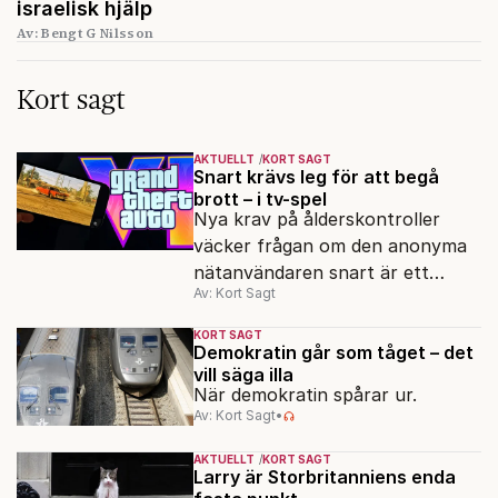
israelisk hjälp
Av: Bengt G Nilsson
Kort sagt
AKTUELLT
KORT SAGT
Snart krävs leg för att begå
brott – i tv-spel
Nya krav på ålderskontroller
väcker frågan om den anonyma
nätanvändaren snart är ett
Av: Kort Sagt
minne blott.
KORT SAGT
Demokratin går som tåget – det
vill säga illa
När demokratin spårar ur.
Av: Kort Sagt
•
AKTUELLT
KORT SAGT
Larry är Storbritanniens enda