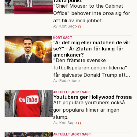
fasta punkt
"Chief Mouser to the Cabinet
Office" behöver inte oroa sig för
att bli av med jobbet.
Av: Kort Sagt
•
KORT SAGT
”Är det mig eller matchen de vill
se?” – Är Zlatan för kaxig för
amerikaner?
"Den främste svenske
fotbollspelaren genom tiderna"
får självaste Donald Trump att
Av: Redaktionen
rodna.
AKTUELLT
KORT SAGT
Youtubers ger Hollywood frossa
Att populära youtubers också
gör populära filmer är ingen
slump.
Av: Kort Sagt
•
AKTUELLT
KORT SAGT