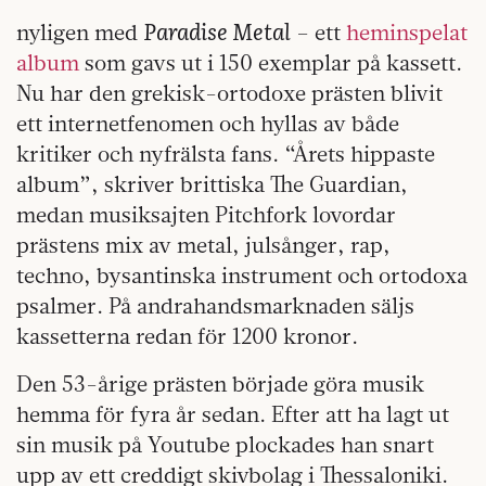
Paradise Metal
nyligen med
– ett
heminspelat
album
som gavs ut i 150 exemplar på kassett.
Nu har den grekisk-ortodoxe prästen blivit
ett internetfenomen och hyllas av både
kritiker och nyfrälsta fans. “Årets hippaste
album”, skriver brittiska The Guardian,
medan musiksajten Pitchfork lovordar
prästens mix av metal, julsånger, rap,
techno, bysantinska instrument och ortodoxa
psalmer. På andrahandsmarknaden säljs
kassetterna redan för 1200 kronor.
Den 53-årige prästen började göra musik
hemma för fyra år sedan. Efter att ha lagt ut
sin musik på Youtube plockades han snart
upp av ett creddigt skivbolag i Thessaloniki.