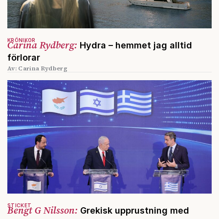
KRÖNIKOR
Carina Rydberg:
Hydra – hemmet jag alltid
förlorar
Av: Carina Rydberg
STICKET
Bengt G Nilsson:
Grekisk upprustning med