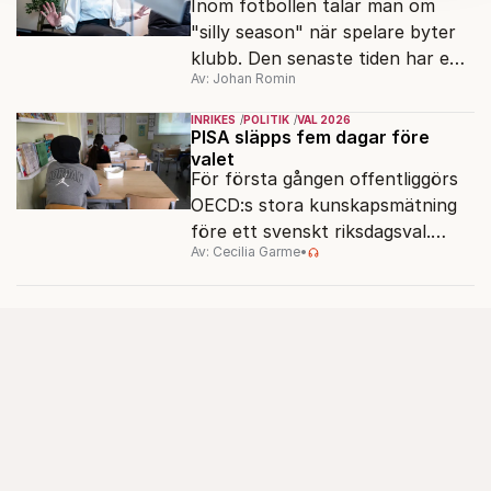
Inom fotbollen talar man om
kan du göra det
här
.
"silly season" när spelare byter
klubb. Den senaste tiden har en
Av: Johan Romin
rad svenska politiker bytt parti –
men varför, och vad skiljer
INRIKES
POLITIK
VAL 2026
partiernas interna kulturer åt?
PISA släpps fem dagar före
valet
För första gången offentliggörs
OECD:s stora kunskapsmätning
före ett svenskt riksdagsval.
Av: Cecilia Garme
•
Resultatet kan ge skolfrågan ny
kraft under valrörelsens sista
dagar.