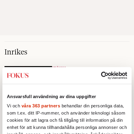
Inrikes
KRÖNIKA
Susanna Popova:
Välkommen till
landet Flyta medströms
Ordet "slagträ" har blivit ett sätt
att avfärda allt från
Ansvarsfull användning av dina uppgifter
marknadshyror och
Vi och
våra 363 partners
behandlar din personliga data,
slöserikommissioner till frågor
INRIKES
som t.ex. ditt IP-nummer, och använder teknologi såsom
om antisemitism.
Vattenbristen är här – men var
cookies för att lagra och få tillgång till information på din
femte liter läcker ut
enhet för att kunna tillhandahålla personliga annonser och
Med ett varmare klimat och ett