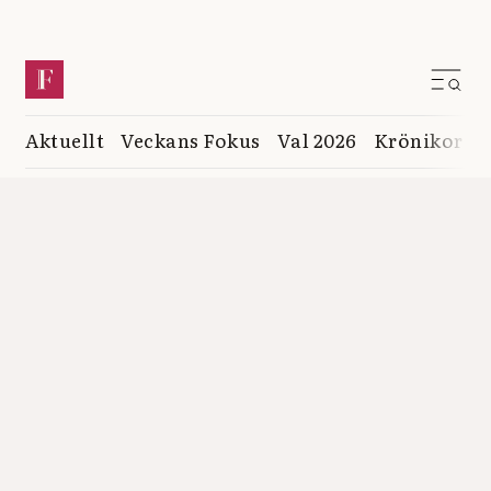
Aktuellt
Veckans Fokus
Val 2026
Krönikor
K