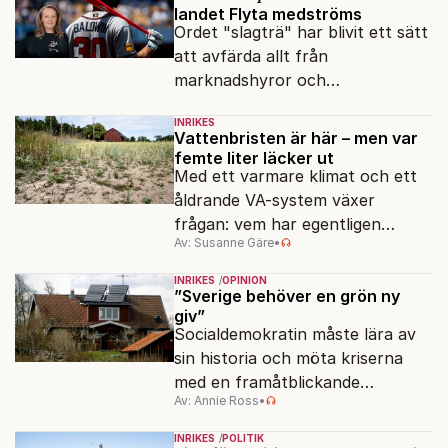
landet Flyta medströms
Ordet "slagträ" har blivit ett sätt
att avfärda allt från
marknadshyror och
slöserikommissioner till frågor
INRIKES
om antisemitism.
Vattenbristen är här – men var
femte liter läcker ut
Med ett varmare klimat och ett
åldrande VA-system växer
frågan: vem har egentligen
Av: Susanne Gäre
•
ansvar för Sveriges
vattenresurser?
INRIKES
OPINION
”Sverige behöver en grön ny
giv”
Socialdemokratin måste lära av
sin historia och möta kriserna
med en framåtblickande
Av: Annie Ross
•
strukturpolitik för att göra
Sverige långsiktigt hållbart,
INRIKES
POLITIK