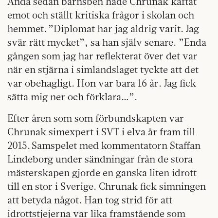
Ända sedan barnsben hade Chrunak käftat
emot och ställt kritiska frågor i skolan och
hemmet. ”Diplomat har jag aldrig varit. Jag
svär rätt mycket”, sa han själv senare. ”Enda
gången som jag har reflekterat över det var
när en stjärna i simlandslaget tyckte att det
var obehagligt. Hon var bara 16 år. Jag fick
sätta mig ner och förklara…”.
Efter åren som som förbundskapten var
Chrunak simexpert i SVT i elva år fram till
2015. Samspelet med kommentatorn Staffan
Lindeborg under sändningar från de stora
mästerskapen gjorde en ganska liten idrott
till en stor i Sverige. Chrunak fick simningen
att betyda något. Han tog strid för att
idrottstjejerna var lika framstående som