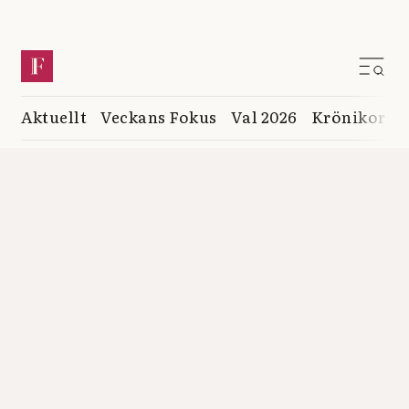
Aktuellt
Veckans Fokus
Val 2026
Krönikor
K