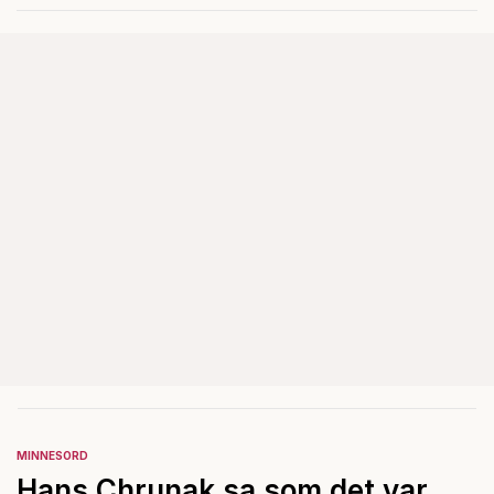
kraft under valrörelsens sista
dagar.
MINNESORD
Hans Chrunak sa som det var