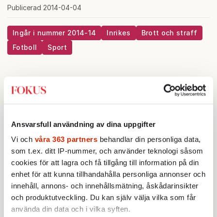
Publicerad 2014-04-04
Ingår i nummer 2014-14
Inrikes
Brott och straff
Fotboll
Sport
Brott och straff
KRÖNIKA
Erik Hörstadius:
Om straff inte
fungerar – varför använder vi
Ansvarsfull användning av dina uppgifter
dem alls?
Vi och
våra 363 partners
behandlar din personliga data,
som t.ex. ditt IP-nummer, och använder teknologi såsom
STICKET
cookies för att lagra och få tillgång till information på din
Christoffer Jonsson:
Stäng Irans
enhet för att kunna tillhandahålla personliga annonser och
ambassader nu
innehåll, annons- och innehållsmätning, åskådarinsikter
och produktutveckling. Du kan själv välja vilka som får
använda din data och i vilka syften.