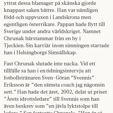
yttrat dessa blamager på skånska gjorde
knappast saken bättre. Han var nämligen
född och uppvuxen i Landskrona men
egentligen österrikare. Pappan hade flytt till
Sverige under andra världskriget. Namnet
Chrunak härstammar från en by i
Tjeckien. Sin karriär inom simningen startade
han i Helsingborgs Simsällskap.
Fast Chrunak slutade inte nacka. Vid ett
tillfälle sa han i en tidningsintervju att
fotbollstränaren Sven-Göran ”Svennis”
Eriksson är ”den sämsta coach jag någonsin
sett.” Han hade det året, 2002, delat ut priset
”Årets idrottsledare” till Svennis som han
även beskrev som ”en jävla lyktstolpe till
ledare.” Sen fortsatte Chrunak: ”Han är så