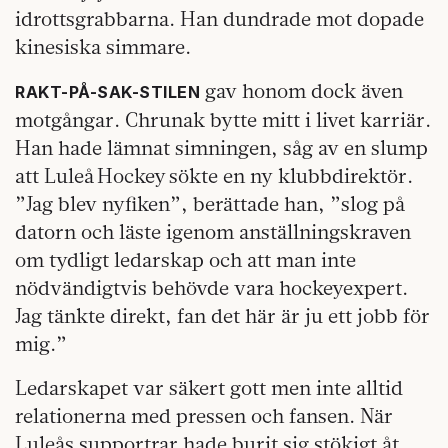
idrottsgrabbarna. Han dundrade mot dopade
kinesiska simmare.
gav honom dock även
RAKT-PÅ-SAK-STILEN
motgångar. Chrunak bytte mitt i livet karriär.
Han hade lämnat simningen, såg av en slump
att Luleå Hockey sökte en ny klubbdirektör.
”Jag blev nyfiken”, berättade han, ”slog på
datorn och läste igenom anställningskraven
om tydligt ledarskap och att man inte
nödvändigtvis behövde vara hockeyexpert.
Jag tänkte direkt, fan det här är ju ett jobb för
mig.”
Ledarskapet var säkert gott men inte alltid
relationerna med pressen och fansen. När
Luleås supportrar hade burit sig stökigt åt