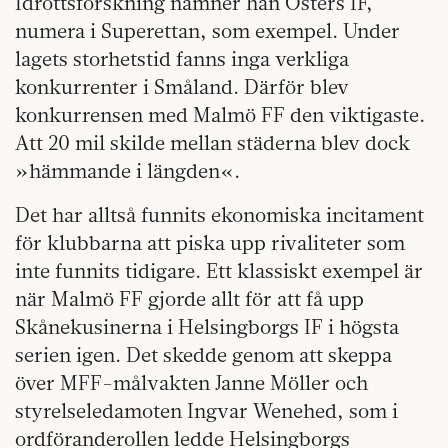
Idrottsforskning nämner han Östers IF,
numera i Superettan, som exempel. Under
lagets storhetstid fanns inga verkliga
konkurrenter i Småland. Därför blev
konkurrensen med Malmö FF den viktigaste.
Att 20 mil skilde mellan städerna blev dock
»hämmande i längden«.
Det har alltså funnits ekonomiska incitament
för klubbarna att piska upp rivaliteter som
inte funnits tidigare. Ett klassiskt exempel är
när Malmö FF gjorde allt för att få upp
Skånekusinerna i Helsingborgs IF i högsta
serien igen. Det skedde genom att skeppa
över MFF-målvakten Janne Möller och
styrelseledamoten Ingvar Wenehed, som i
ordföranderollen ledde Helsingborgs