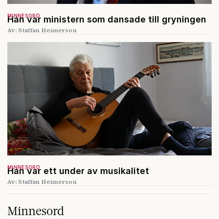
MINNESORD
Han var ministern som dansade till gryningen
Av: Staffan Heimerson
MINNESORD
Han var ett under av musikalitet
Av: Staffan Heimerson
Minnesord