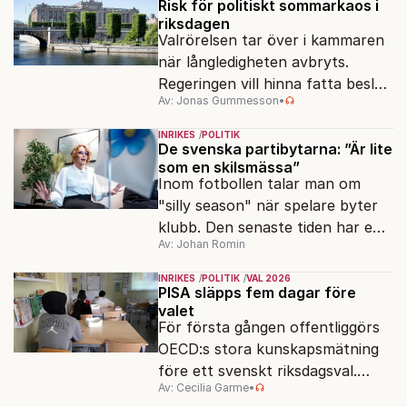
jämlikt och kriståligt.
Risk för politiskt sommarkaos i
riksdagen
Valrörelsen tar över i kammaren
när långledigheten avbryts.
Regeringen vill hinna fatta beslut
Av: Jonas Gummesson
•
före valet – men oppositionen
ser sin chans att pressa
INRIKES
POLITIK
Tidösidan.
De svenska partibytarna: ”Är lite
som en skilsmässa”
Inom fotbollen talar man om
"silly season" när spelare byter
klubb. Den senaste tiden har en
Av: Johan Romin
rad svenska politiker bytt parti –
men varför, och vad skiljer
INRIKES
POLITIK
VAL 2026
partiernas interna kulturer åt?
PISA släpps fem dagar före
valet
För första gången offentliggörs
OECD:s stora kunskapsmätning
före ett svenskt riksdagsval.
Av: Cecilia Garme
•
Resultatet kan ge skolfrågan ny