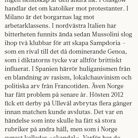
handlar det om katoliker mot protestanter. I
Milano är det borgarnas lag mot
arbetarklassens. I nordvästra Italien har
bitterheten funnits ända sedan Mussolini slog
ihop två klubbar för att skapa Sampdoria –
som en rival till det då dominerande Genoa,
som i diktatorns tycke var alltför brittiskt
influerat. I Spanien härrör huliganismen från
en blandning av rasism, lokalchauvinism och
politiska arv från Francotiden. Även Norge
har fått problem på senare år. Hösten 2012
fick ett derby på Ullevål avbrytas flera gånger
innan matchen kunde avslutas. Det var en
händelse som inte skulle ha fått så stora
rubriker på andra håll, men som i Norge
genast kallades »skandal«. Varför har de