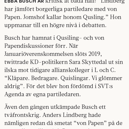
kritisk åt båda håll: “Lindberg
EBBA BUSCH ÄR
har jämfört borgerliga partiledare med von
Papen. Jomshof kallar honom Qusling.” Hon
uppmanar till en högre nivå i debatten.
Busch har hamnat i Qusiling- och von
Papendiskussioner förr. När
Januariöverenskommelsen slöts 2019,
twittrade KD-politikern Sara Skyttedal ut sin
ilska mot tidigare allianskolleger i L och C.
“Klåpare. Bedragare. Quislingar. Vi glömmer
aldrig”. För det blev hon fördömd i SVT:s
Agenda av egna partiledaren.
Även den gången utkämpade Busch ett
tvåfrontskrig. Anders Lindberg hade
nämligen redan då smetat “von Papen” på de