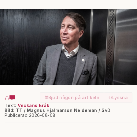
Bjud någon på artikeln
Lyssna
Text:
Veckans Bråk
Bild: TT / Magnus Hjalmarson Neideman / SvD
Publicerad 2026-08-08