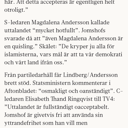
här. Att detta accepteras är egentligen helt
otroligt.”
S-ledaren Magdalena Andersson kallade
uttalandet “mycket hotfullt”. Jomshofs
svarade då att ”även Magdalena Andersson är
en quisling.” Skälet: ”De kryper ju alla för
islamisterna, vars mål är att ta vår demokrati
och vårt land ifrån oss.”
Från partiledarhåll får Lindberg/Andersson
brett stöd. Statsministern kommenterar i
Aftonbladet: “osmakligt och oanständigt”. C-
ledaren Elisabeth Thand Ringqvist till TV4:
”Uttalandet är fullständigt oacceptabelt.
Jomshof är givetvis fri att använda sin
yttrandefrihet som han vill men