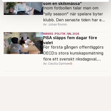
som en skilsmässa”
Dessa kan i sin tur kombinera informationen med annan
Inom fotbollen talar man om
information som du har tillhandahållit eller som de har
"silly season" när spelare byter
samlat in när du har använt deras tjänster.
klubb. Den senaste tiden har en
Om du vill läsa mer om hur vi hanterar personuppgifter
Av: Johan Romin
rad svenska politiker bytt parti –
kan du göra det
här
.
men varför, och vad skiljer
INRIKES
POLITIK
VAL 2026
partiernas interna kulturer åt?
PISA släpps fem dagar före
valet
För första gången offentliggörs
OECD:s stora kunskapsmätning
före ett svenskt riksdagsval.
Av: Cecilia Garme
•
Resultatet kan ge skolfrågan ny
kraft under valrörelsens sista
dagar.