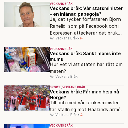
VECKANS BRÅK
Veckans bråk: Vår statsminister
– en inlånad papegoja?
Ja, det tycker författaren Björn
Ranelid, som på Facebook och i
Expressen attackerar det bruket
Av: Veckans Bråk
•
av “svengelska” bland höga
samhällsföreträdare.
VECKANS BRÅK
Veckans bråk: Sänkt moms inte
mums
Hur vet vi att staten har rätt om
maten?
Av: Veckans Bråk
SPORT
VECKANS BRÅK
Veckans bråk: Får man heja på
Norge?
Till och med vår utrikesminister
tar ställning mot Haalands armé.
Av: Veckans Bråk
•
VECKANS BRÅK