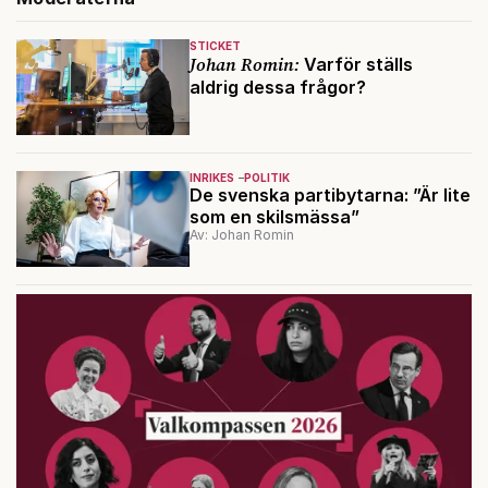
STICKET
Johan Romin:
Varför ställs
aldrig dessa frågor?
INRIKES
POLITIK
De svenska partibytarna: ”Är lite
som en skilsmässa”
Av: Johan Romin