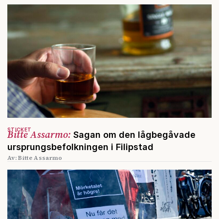
STICKET
Bitte Assarmo:
Sagan om den lågbegåvade
ursprungsbefolkningen i Filipstad
Av: Bitte Assarmo