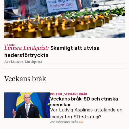
STICKET
Linnea Lindquist:
Skamligt att utvisa
hedersförtryckta
Av: Linnea Lindquist
Veckans bråk
POLITIK
VECKANS BRÅK
Veckans bråk: SD och etniska
svenskar
Var Ludvig Asplings uttalande en
medveten SD-strategi?
Av: Veckans Bråk
•