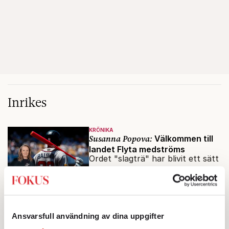
Inrikes
KRÖNIKA
Susanna Popova:
Välkommen till
landet Flyta medströms
Ordet "slagträ" har blivit ett sätt
att avfärda allt från
marknadshyror och
slöserikommissioner till frågor
INRIKES
om antisemitism.
Vattenbristen är här – men var
Ansvarsfull användning av dina uppgifter
femte liter läcker ut