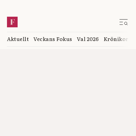
Aktuellt
Veckans Fokus
Val 2026
Krönikor
K