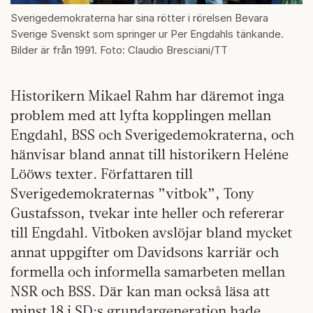
Sverigedemokraterna har sina rötter i rörelsen Bevara
Sverige Svenskt som springer ur Per Engdahls tänkande.
Bilder är från 1991. Foto: Claudio Bresciani/TT
Historikern Mikael Rahm har däremot inga
problem med att lyfta kopplingen mellan
Engdahl, BSS och Sverigedemokraterna, och
hänvisar bland annat till historikern Heléne
Lööws texter. Författaren till
Sverigedemokraternas ”vitbok”, Tony
Gustafsson, tvekar inte heller och refererar
till Engdahl. Vitboken avslöjar bland mycket
annat uppgifter om Davidsons karriär och
formella och informella samarbeten mellan
NSR och BSS. Där kan man också läsa att
minst 18 i SD:s grundargeneration hade