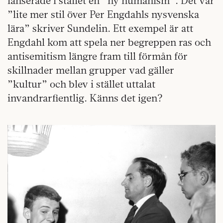
lanserade i stället en ”ny humanism”. Det var
”lite mer stil över Per Engdahls nysvenska
lära” skriver Sundelin. Ett exempel är att
Engdahl kom att spela ner begreppen ras och
antisemitism längre fram till förmån för
skillnader mellan grupper vad gäller
”kultur” och blev i stället uttalat
invandrarfientlig. Känns det igen?