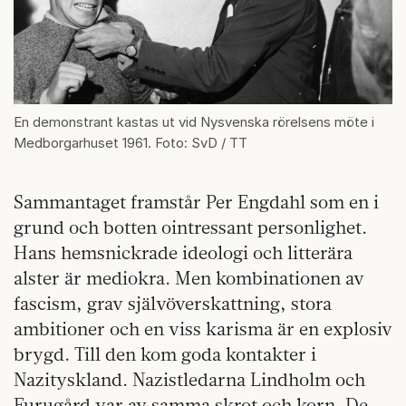
En demonstrant kastas ut vid Nysvenska rörelsens möte i
Medborgarhuset 1961. Foto: SvD / TT
Sammantaget framstår Per Engdahl som en i
grund och botten ointressant personlighet.
Hans hemsnickrade ideologi och litterära
alster är mediokra. Men kombinationen av
fascism, grav självöverskattning, stora
ambitioner och en viss karisma är en explosiv
brygd. Till den kom goda kontakter i
Nazityskland. Nazistledarna Lindholm och
Furugård var av samma skrot och korn. De