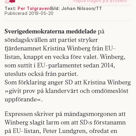
Bjud någon på artikeln
Text:
Per Tolgraven
Bild: Johan Nilsson/TT
Publicerad 2019-05-20
Sverigedemokraterna meddelade
på
söndagskvällen att partiet stryker
fjärdenamnet Kristina Winberg från EU-
listan, knappt en vecka före valet. Winberg,
som suttit i EU-parlamentet sedan 2014,
utesluts också från partiet.
Som förklaring anger SD att Kristina Winberg
»givit prov på klandervärt och omdömeslöst
uppförande«.
Expressen skriver på måndagsmorgonen att
Winberg slagit larm om att SD:s förstanamn
på EU-listan, Peter Lundgren, ofredat en