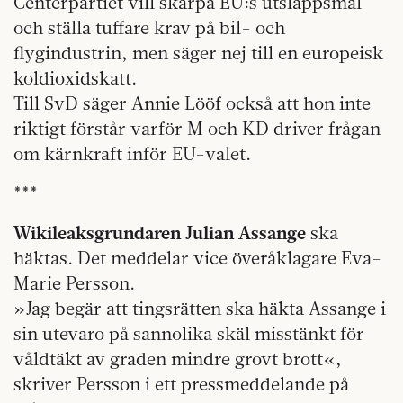
Centerpartiet vill skärpa EU:s utsläppsmål
och ställa tuffare krav på bil- och
flygindustrin, men säger nej till en europeisk
koldioxidskatt.
Till SvD säger Annie Lööf också att hon inte
riktigt förstår varför M och KD driver frågan
om kärnkraft inför EU-valet.
***
Wikileaksgrundaren Julian Assange
ska
häktas. Det meddelar vice överåklagare Eva-
Marie Persson.
»Jag begär att tingsrätten ska häkta Assange i
sin utevaro på sannolika skäl misstänkt för
våldtäkt av graden mindre grovt brott«,
skriver Persson i ett pressmeddelande på