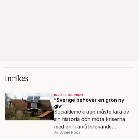
Inrikes
INRIKES
OPINION
”Sverige behöver en grön ny
giv”
Socialdemokratin måste lära av
sin historia och möta kriserna
med en framåtblickande
Av: Annie Ross
strukturpolitik för att göra