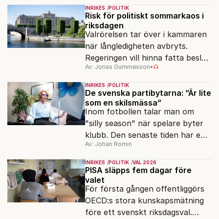
Sverige långsiktigt hållbart,
INRIKES
POLITIK
jämlikt och kriståligt.
Risk för politiskt sommarkaos i
riksdagen
Valrörelsen tar över i kammaren
när långledigheten avbryts.
Regeringen vill hinna fatta beslut
Av: Jonas Gummesson
•
före valet – men oppositionen
ser sin chans att pressa
INRIKES
POLITIK
Tidösidan.
De svenska partibytarna: ”Är lite
som en skilsmässa”
Inom fotbollen talar man om
"silly season" när spelare byter
klubb. Den senaste tiden har en
Av: Johan Romin
rad svenska politiker bytt parti –
men varför, och vad skiljer
INRIKES
POLITIK
VAL 2026
partiernas interna kulturer åt?
PISA släpps fem dagar före
valet
För första gången offentliggörs
OECD:s stora kunskapsmätning
före ett svenskt riksdagsval.