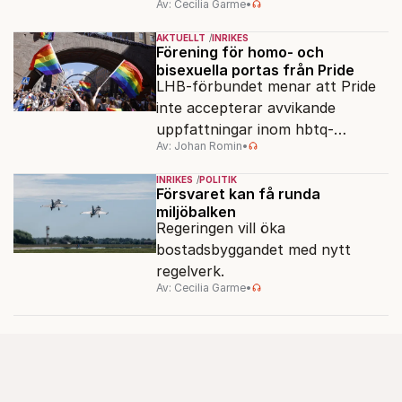
Av: Cecilia Garme
•
Resultatet kan ge skolfrågan ny
kraft under valrörelsens sista
AKTUELLT
INRIKES
dagar.
Förening för homo- och
bisexuella portas från Pride
LHB-förbundet menar att Pride
inte accepterar avvikande
uppfattningar inom hbtq-
Av: Johan Romin
•
rörelsen. "Vi har inga problem
med transpersoner", säger
INRIKES
POLITIK
ordföranden Linn Saarinen.
Försvaret kan få runda
miljöbalken
Regeringen vill öka
bostadsbyggandet med nytt
regelverk.
Av: Cecilia Garme
•