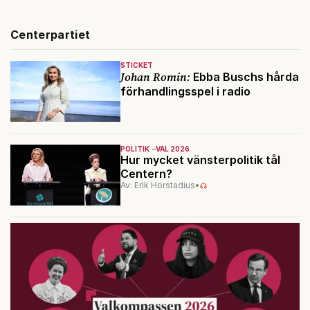
Centerpartiet
STICKET
Johan Romin:
Ebba Buschs hårda
förhandlingsspel i radio
POLITIK
VAL 2026
Hur mycket vänsterpolitik tål
Centern?
Av: Erik Hörstadius
•