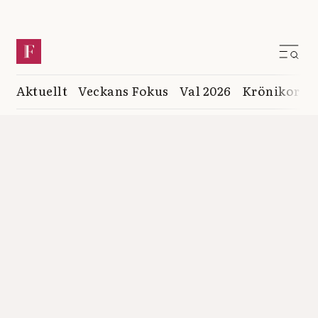
Aktuellt
Veckans Fokus
Val 2026
Krönikor
K