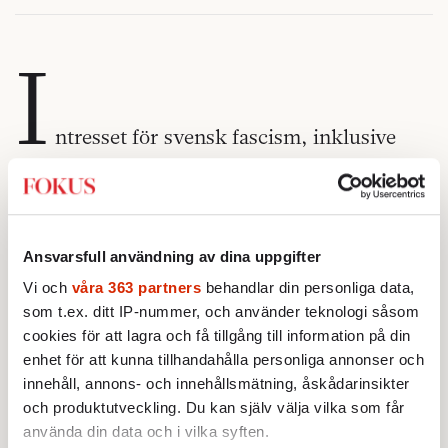
I
ntresset för svensk fascism, inklusive
nazism, verkar ha ökat under senare tid. Den
kan ha att göra med att Sverige inte har
lyckats göra upp med sin historia, samtidigt
Ansvarsfull användning av dina uppgifter
som högerextremistiska och proto-fascistiska
Vi och
våra 363 partners
behandlar din personliga data,
rörelser är på frammarsch. Men också med
som t.ex. ditt IP-nummer, och använder teknologi såsom
att efterkrigstiden först nu har tagit slut då vi
cookies för att lagra och få tillgång till information på din
ser ut att befinna oss i ett slags
enhet för att kunna tillhandahålla personliga annonser och
förkrigstillstånd.
innehåll, annons- och innehållsmätning, åskådarinsikter
och produktutveckling. Du kan själv välja vilka som får
Anders Sundelins biografi över Per Engdahl
använda din data och i vilka syften.