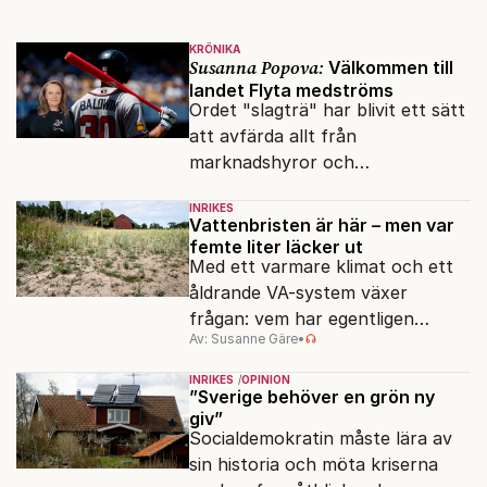
KRÖNIKA
Susanna Popova:
Välkommen till
landet Flyta medströms
Ordet "slagträ" har blivit ett sätt
att avfärda allt från
marknadshyror och
slöserikommissioner till frågor
INRIKES
om antisemitism.
Vattenbristen är här – men var
femte liter läcker ut
Med ett varmare klimat och ett
åldrande VA-system växer
frågan: vem har egentligen
Av: Susanne Gäre
•
ansvar för Sveriges
vattenresurser?
INRIKES
OPINION
”Sverige behöver en grön ny
giv”
Socialdemokratin måste lära av
sin historia och möta kriserna