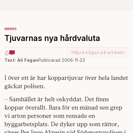
INRIKES
Tjuvarnas nya hårdvaluta
Bjud någon på artikeln
Text: Ali Fegan
Publicerad 2006-11-23
I över ett år har koppartjuvar över hela landet
gäckat polisen.
– Samhället är helt oskyddat. Det finns
koppar överallt. Bara för en månad sen grep
vi arton personer som rensade en
byggarbetsplats. De dyker upp som råttor,
säger Per Inge Akterin vid Söderortspolisen i