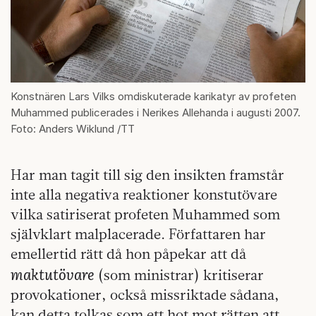
Konstnären Lars Vilks omdiskuterade karikatyr av profeten
Muhammed publicerades i Nerikes Allehanda i augusti 2007.
Foto: Anders Wiklund /TT
Har man tagit till sig den insikten framstår
inte alla negativa reaktioner konstutövare
vilka satiriserat profeten Muhammed som
självklart malplacerade. Författaren har
emellertid rätt då hon påpekar att då
maktutövare
(som ministrar) kritiserar
provokationer, också missriktade sådana,
kan detta tolkas som ett hot mot rätten att