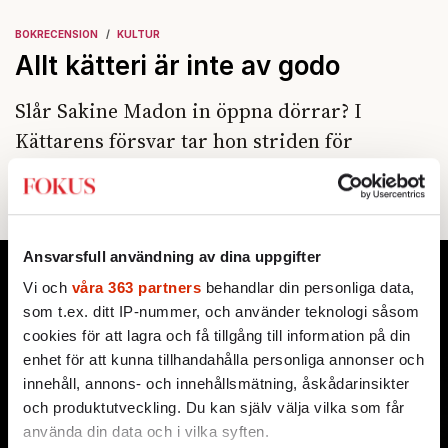
BOKRECENSION
KULTUR
Allt kätteri är inte av godo
Slår Sakine Madon in öppna dörrar? I
Kättarens försvar tar hon striden för
yttrandefriheten. Samtidigt känns hon inte
vid det fria ordets konsekvenser.
Ansvarsfull användning av dina uppgifter
Vi och
våra 363 partners
behandlar din personliga data,
som t.ex. ditt IP-nummer, och använder teknologi såsom
cookies för att lagra och få tillgång till information på din
enhet för att kunna tillhandahålla personliga annonser och
innehåll, annons- och innehållsmätning, åskådarinsikter
och produktutveckling. Du kan själv välja vilka som får
använda din data och i vilka syften.