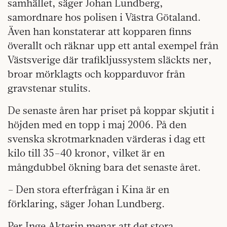
samhället, säger Johan Lundberg,
samordnare hos polisen i Västra Götaland.
Även han konstaterar att kopparen finns
överallt och räknar upp ett antal exempel från
Västsverige där trafikljussystem släckts ner,
broar mörklagts och kopparduvor från
gravstenar stulits.
De senaste åren har priset på koppar skjutit i
höjden med en topp i maj 2006. På den
svenska skrotmarknaden värderas i dag ett
kilo till 35–40 kronor, vilket är en
mångdubbel ökning bara det senaste året.
– Den stora efterfrågan i Kina är en
förklaring, säger Johan Lundberg.
Per Inge Akterin menar att det stora