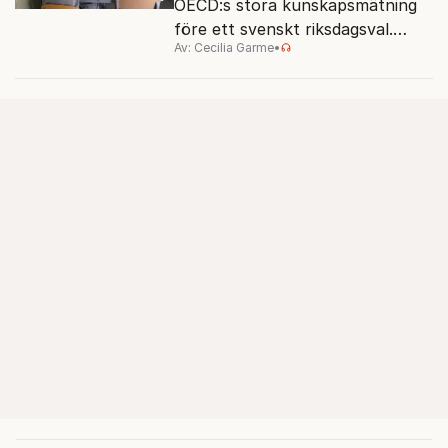
OECD:s stora kunskapsmätning
före ett svenskt riksdagsval.
Av: Cecilia Garme
•
Resultatet kan ge skolfrågan ny
kraft under valrörelsens sista
dagar.