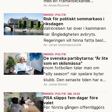
med en framåtblickande
Av: Annie Ross
•
strukturpolitik för att göra
Sverige långsiktigt hållbart,
INRIKES
POLITIK
jämlikt och kriståligt.
Risk för politiskt sommarkaos i
riksdagen
Valrörelsen tar över i kammaren
när långledigheten avbryts.
Regeringen vill hinna fatta beslut
Av: Jonas Gummesson
•
före valet – men oppositionen
ser sin chans att pressa
INRIKES
POLITIK
Tidösidan.
De svenska partibytarna: ”Är lite
som en skilsmässa”
Inom fotbollen talar man om
"silly season" när spelare byter
klubb. Den senaste tiden har en
Av: Johan Romin
rad svenska politiker bytt parti –
men varför, och vad skiljer
INRIKES
POLITIK
VAL 2026
partiernas interna kulturer åt?
PISA släpps fem dagar före
valet
För första gången offentliggörs