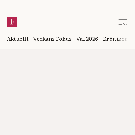
Aktuellt
Veckans Fokus
Val 2026
Krönikor
K