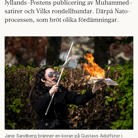
Jyllands-Postens publicering av Muhammed-
satirer och Vilks rondellhundar. Därpå Nato-
processen, som bröt olika fördämningar.
Jane Sandberg bränner en koran på Gustavs Adolfstor i