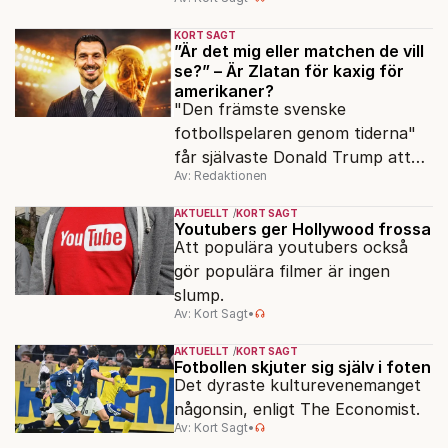
KORT SAGT
”Är det mig eller matchen de vill
se?” – Är Zlatan för kaxig för
amerikaner?
"Den främste svenske
fotbollspelaren genom tiderna"
får självaste Donald Trump att
Av: Redaktionen
rodna.
AKTUELLT
KORT SAGT
Youtubers ger Hollywood frossa
Att populära youtubers också
gör populära filmer är ingen
slump.
Av: Kort Sagt
•
AKTUELLT
KORT SAGT
Fotbollen skjuter sig själv i foten
Det dyraste kulturevenemanget
någonsin, enligt The Economist.
Av: Kort Sagt
•