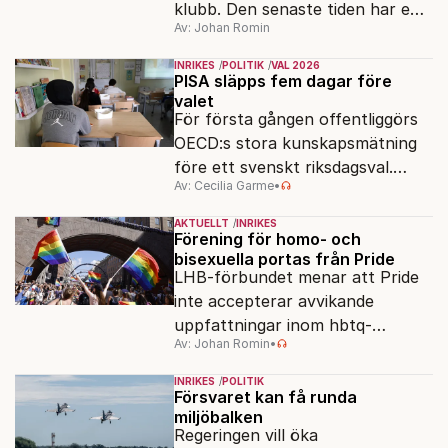
klubb. Den senaste tiden har en
Av: Johan Romin
rad svenska politiker bytt parti –
men varför, och vad skiljer
INRIKES
POLITIK
VAL 2026
partiernas interna kulturer åt?
PISA släpps fem dagar före
valet
För första gången offentliggörs
OECD:s stora kunskapsmätning
före ett svenskt riksdagsval.
Av: Cecilia Garme
•
Resultatet kan ge skolfrågan ny
kraft under valrörelsens sista
AKTUELLT
INRIKES
dagar.
Förening för homo- och
bisexuella portas från Pride
LHB-förbundet menar att Pride
inte accepterar avvikande
uppfattningar inom hbtq-
Av: Johan Romin
•
rörelsen. "Vi har inga problem
med transpersoner", säger
INRIKES
POLITIK
ordföranden Linn Saarinen.
Försvaret kan få runda
miljöbalken
Regeringen vill öka