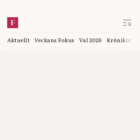
Aktuellt
Veckans Fokus
Val 2026
Krönikor
K