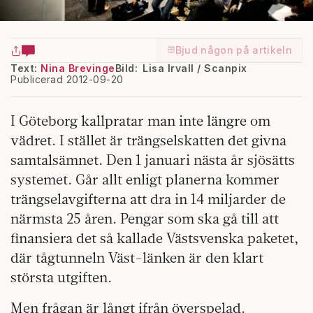
Bjud någon på artikeln
Text:
Nina Brevinge
Bild: Lisa Irvall / Scanpix
Publicerad 2012-09-20
I Göteborg kallpratar man inte längre om
vädret. I stället är trängselskatten det givna
samtalsämnet. Den 1 januari nästa år sjösätts
systemet. Går allt enligt planerna kommer
trängselavgifterna att dra in 14 miljarder de
närmsta 25 åren. Pengar som ska gå till att
finansiera det så kallade Västsvenska paketet,
där tågtunneln Väst-länken är den klart
största utgiften.
Men frågan är långt ifrån överspelad.