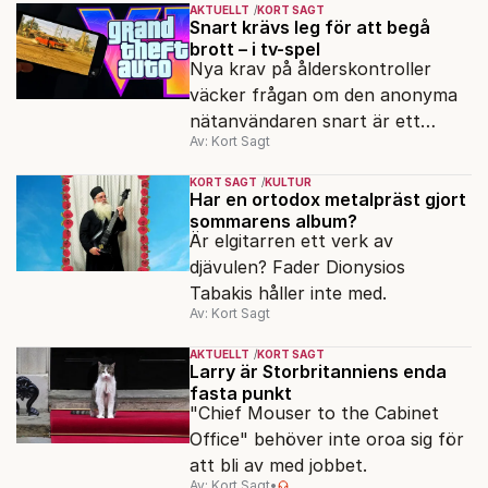
AKTUELLT
KORT SAGT
Snart krävs leg för att begå
brott – i tv-spel
Nya krav på ålderskontroller
väcker frågan om den anonyma
nätanvändaren snart är ett
Av: Kort Sagt
minne blott.
KORT SAGT
KULTUR
Har en ortodox metalpräst gjort
sommarens album?
Är elgitarren ett verk av
djävulen? Fader Dionysios
Tabakis håller inte med.
Av: Kort Sagt
AKTUELLT
KORT SAGT
Larry är Storbritanniens enda
fasta punkt
"Chief Mouser to the Cabinet
Office" behöver inte oroa sig för
att bli av med jobbet.
Av: Kort Sagt
•