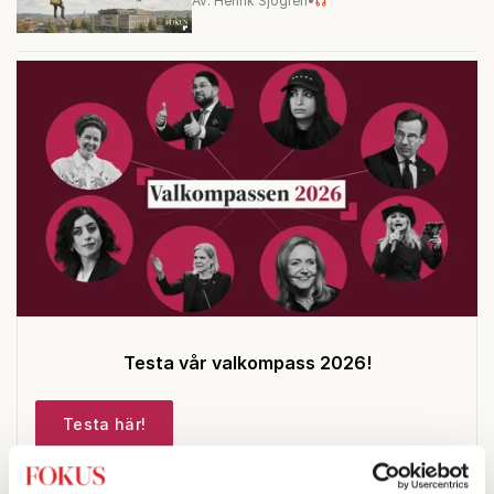
Av: Henrik Sjögren
•
Testa vår valkompass 2026!
Testa här!