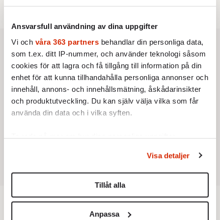
Ansvarsfull användning av dina uppgifter
Vi och
våra 363 partners
behandlar din personliga data,
som t.ex. ditt IP-nummer, och använder teknologi såsom
cookies för att lagra och få tillgång till information på din
enhet för att kunna tillhandahålla personliga annonser och
innehåll, annons- och innehållsmätning, åskådarinsikter
och produktutveckling. Du kan själv välja vilka som får
använda din data och i vilka syften.
Ta reda på mer om hur dina personliga uppgifter
behandlas och ställ in dina preferenser i
detaljsektionen
.
Visa detaljer
Du kan ändra eller dra tillbaka ditt samtycke när som
helst från cookie-förklaringen.
Tillåt alla
Vi använder enhetsidentifierare för att anpassa innehållet
och annonserna till användarna, tillhandahålla funktioner
Inrikes
Anpassa
för sociala medier och analysera vår trafik. Vi