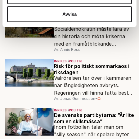
vidarebefordrar även sådana identifierare och annan
INRIKES
OPINION
information från din enhet till de sociala medier och
Avvisa
”Sverige behöver en grön ny
annons- och analysföretag som vi samarbetar med.
giv”
Socialdemokratin måste lära av
Dessa kan i sin tur kombinera informationen med annan
sin historia och möta kriserna
information som du har tillhandahållit eller som de har
med en framåtblickande
samlat in när du har använt deras tjänster.
Av: Annie Ross
strukturpolitik för att göra
Om du vill läsa mer om hur vi hanterar personuppgifter
Sverige långsiktigt hållbart,
kan du göra det
här
.
INRIKES
POLITIK
jämlikt och kriståligt.
Risk för politiskt sommarkaos i
riksdagen
Valrörelsen tar över i kammaren
när långledigheten avbryts.
Regeringen vill hinna fatta beslut
Av: Jonas Gummesson
•
före valet – men oppositionen
ser sin chans att pressa
INRIKES
POLITIK
Tidösidan.
De svenska partibytarna: ”Är lite
som en skilsmässa”
Inom fotbollen talar man om
"silly season" när spelare byter