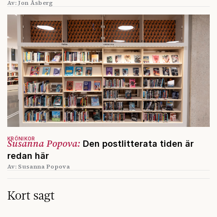
Av: Jon Åsberg
KRÖNIKOR
Susanna Popova:
Den postlitterata tiden är
redan här
Av: Susanna Popova
Kort sagt