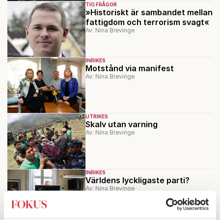
TIO FRÅGOR
»Historiskt är sambandet mellan
fattigdom och terrorism svagt«
Av: Nina Brevinge
INRIKES
Motstånd via manifest
Av: Nina Brevinge
UTRIKES
Skalv utan varning
Av: Nina Brevinge
INRIKES
Världens lyckligaste parti?
Av: Nina Brevinge