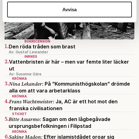
vidarebefordrar även sådana identifierare och annan
information från din enhet till de sociala medier och
Avvisa
annons- och analysföretag som vi samarbetar med.
Dessa kan i sin tur kombinera informationen med annan
information som du har tillhandahållit eller som de har
samlat in när du har använt deras tjänster.
BOKRECENSION
1.
Den röda tråden som brast
Om du vill läsa mer om hur vi hanterar personuppgifter
Av: Gustaf Lewander
kan du göra det
här
.
INRIKES
2.
Vattenbristen är här – men var femte liter läcker
ut
Av: Susanne Gäre
KRÖNIKA
3.
Nina Lekander:
På ”Kommunisthögskolan” drömde
alla om att vara arbetarklass
KRÖNIKA
4.
Frans Wachtmeister:
Ja, AC är ett hot mot den
franska civilisationen
STICKET
5.
Bitte Assarmo:
Sagan om den lågbegåvade
ursprungsbefolkningen i Filipstad
KRÖNIKA
6.
Sakine Madon:
Efter islamistdådet oroar sig