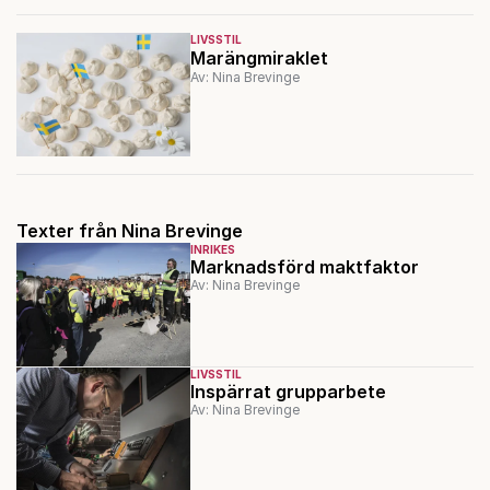
LIVSSTIL
Marängmiraklet
Av: Nina Brevinge
Texter från Nina Brevinge
INRIKES
Marknadsförd maktfaktor
Av: Nina Brevinge
LIVSSTIL
Inspärrat grupparbete
Av: Nina Brevinge