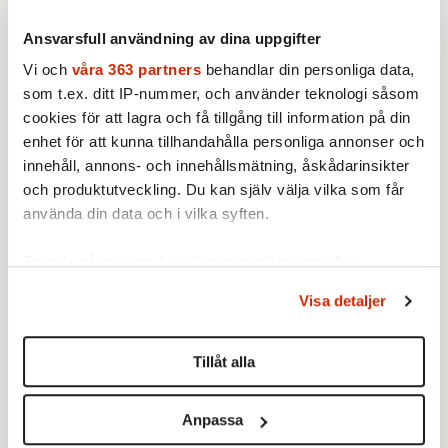
LIVSSTIL
Kravmärkt kopulering
Ansvarsfull användning av dina uppgifter
Av: Nina Brevinge
Vi och
våra 363 partners
behandlar din personliga data,
som t.ex. ditt IP-nummer, och använder teknologi såsom
cookies för att lagra och få tillgång till information på din
INRIKES
enhet för att kunna tillhandahålla personliga annonser och
En handfull svar
Av: Nina Brevinge
innehåll, annons- och innehållsmätning, åskådarinsikter
och produktutveckling. Du kan själv välja vilka som får
använda din data och i vilka syften.
Ladda fler
Ta reda på mer om hur dina personliga uppgifter
behandlas och ställ in dina preferenser i
detaljsektionen
.
Visa detaljer
Du kan ändra eller dra tillbaka ditt samtycke när som
Mest lästa
helst från cookie-förklaringen.
Tillåt alla
Vi använder enhetsidentifierare för att anpassa innehållet
och annonserna till användarna, tillhandahålla funktioner
Anpassa
för sociala medier och analysera vår trafik. Vi