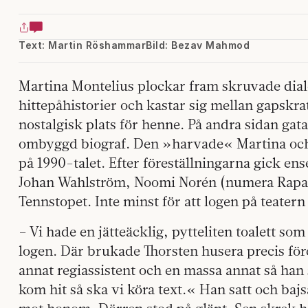
Text: Martin Röshammar
Bild: Bezav Mahmod
Martina Montelius plockar fram skruvade dial
hittepåhistorier och kastar sig mellan gapskra
nostalgisk plats för henne. På andra sidan gata
ombyggd biograf. Den »harvade« Martina och
på 1990-talet. Efter föreställningarna gick 
Johan Wahlström, Noomi Norén (numera Rapace
Tennstopet. Inte minst för att logen på teatern 
– Vi hade en jätteäcklig, pytteliten toalett som
logen. Där brukade Thorsten husera precis före
annat regiassistent och en massa annat så han
kom hit så ska vi köra text.« Han satt och bajs