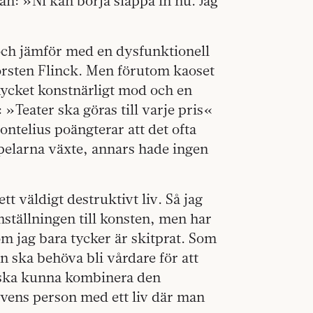
n: »Ni kan börja släppa in nu. Jag
ch jämför med en dysfunktionell
orsten Flinck. Men förutom kaoset
mycket konstnärligt mod och en
Teater ska göras till varje pris«
ntelius poängterar att det ofta
spelarna växte, annars hade ingen
tt väldigt destruktivt liv. Så jag
nställningen till konsten, men har
om jag bara tycker är skitprat. Som
 ska behöva bli vårdare för att
e ska kunna kombinera den
vens person med ett liv där man