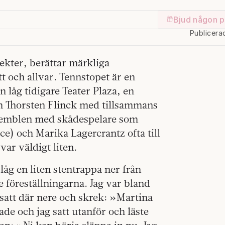
Bjud någon p
Publicera
ekter, berättar märkliga
tt och allvar. Tennstopet är en
n låg tidigare Teater Plaza, en
 Thorsten Flinck med tillsammans
ensemblen med skådespelare som
) och Marika Lagercrantz ofta till
var väldigt liten.
 låg en liten stentrappa ner från
 föreställningarna. Jag var bland
 satt där nere och skrek: »Martina
ade och jag satt utanför och läste