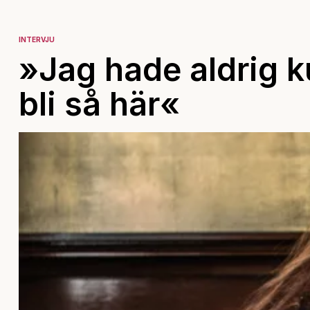
INTERVJU
»Jag hade aldrig ku
bli så här«