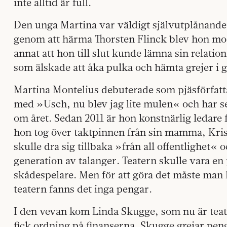
inte alltid är full.
Den unga Martina var väldigt självutplånande o
genom att härma Thorsten Flinck blev hon mo
annat att hon till slut kunde lämna sin relati
som älskade att åka pulka och hämta grejer i
Martina Montelius debuterade som pjäsförfatta
med »Usch, nu blev jag lite mulen« och har se
om året. Sedan 2011 är hon konstnärlig ledare 
hon tog över taktpinnen från sin mamma, Kris
skulle dra sig tillbaka »från all offentlighet« o
generation av talanger. Teatern skulle vara en
skådespelare. Men för att göra det måste man
teatern fanns det inga pengar.
I den vevan kom Linda Skugge, som nu är teat
fick ordning på finanserna. Skugge grejar pen