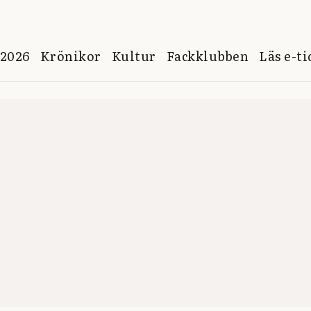
 2026
Krönikor
Kultur
Fackklubben
Läs e-t