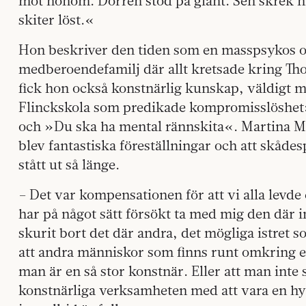
mot honom. Dörren stod på glänt. Sen skrek ha
skiter löst.«
Hon beskriver den tiden som en masspsykos o
medberoendefamilj där allt kretsade kring Th
fick hon också konstnärlig kunskap, väldigt 
Flinckskola som predikade kompromisslöshet: »
och »Du ska ha mental rännskita«. Martina Mo
blev fantastiska föreställningar och att skåde
stått ut så länge.
– Det var kompensationen för att vi alla levde e
har på något sätt försökt ta med mig den där i
skurit bort det där andra, det mögliga istret s
att andra människor som finns runt omkring en
man är en så stor konstnär. Eller att man int
konstnärliga verksamheten med att vara en hy