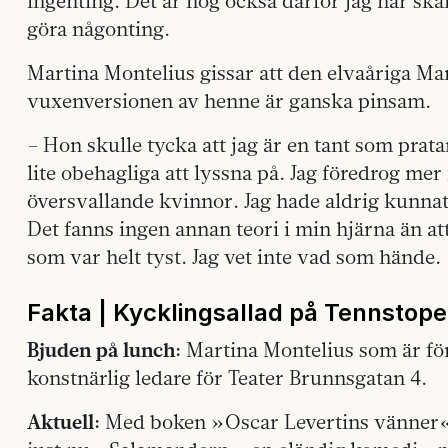
ingenting. Det är nog också därför jag har skaf
göra någonting.
Martina Montelius gissar att den elvaåriga Mar
vuxenversionen av henne är ganska pinsam.
– Hon skulle tycka att jag är en tant som pra
lite obehagliga att lyssna på. Jag föredrog mer
översvallande kvinnor. Jag hade aldrig kunnat f
Det fanns ingen annan teori i min hjärna än att
som var helt tyst. Jag vet inte vad som hände.
Fakta | Kycklingsallad på Tennstope
Bjuden på lunch:
Martina Montelius som är för
konstnärlig ledare för Teater Brunnsgatan 4.
Aktuell:
Med boken »Oscar Levertins vänner«.