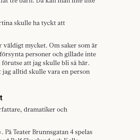
fat tre barn. Då kan man inte inte
tina skulle ha tyckt att
tar väldigt mycket. Om saker som är
 försynta personer och gillade inte
örutse att jag skulle bli så här.
 jag alltid skulle vara en person
t
fattare, dramatiker och
 På Teater Brunnsgatan 4 spelas