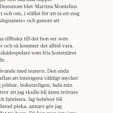
 Dessutom blev Martina Montelius
 och ont, i stället för att ta ett steg
gsleguanen« och genom att
 tillbaka till det hon ser som
er och så kommer det alltid vara.
h skådespelare som fria konstnärer
de.
 skrivande med teatern. Den enda
ellan att interagera väldigt mycket
g jobbar, bokstavligen, hela min
ror att jag skulle bli ännu tröttare
h fantisera. Jag behöver bli
fierad piska, annars gör jag