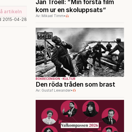
Jan Troell: ”Min första film
kom ur en skoluppsats”
å artikeln
Av: Mikael Timm
•
d 2015-04-28
BOKRECENSION
KULTUR
Den röda tråden som brast
Av: Gustaf Lewander
•