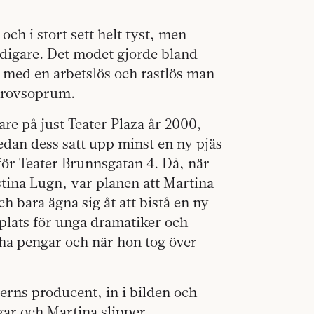
ch i stort sett helt tyst, men
digare. Det modet gjorde bland
on med en arbetslös och rastlös man
 grovsoprum.
re på just Teater Plaza år 2000,
dan dess satt upp minst en ny pjäs
för Teater Brunnsgatan 4. Då, när
tina Lugn, var planen att Martina
ch bara ägna sig åt att bistå en ny
 plats för unga dramatiker och
 ha pengar och när hon tog över
erns producent, in i bilden och
gar och Martina slipper