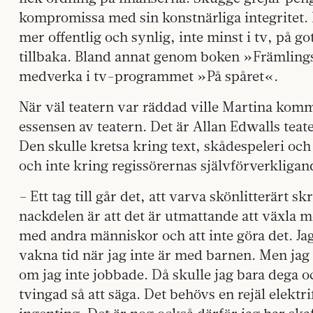
kompromissa med sin konstnärliga integritet.
mer offentlig och synlig, inte minst i tv, på gott
tillbaka. Bland annat genom boken »Främlin
medverka i tv-programmet »På spåret«.
När väl teatern var räddad ville Martina komma
essensen av teatern. Det är Allan Edwalls teat
Den skulle kretsa kring text, skådespeleri oc
och inte kring regissörernas självförverkligan
– Ett tag till går det, att varva skönlitterärt
nackdelen är att det är utmattande att växla m
med andra människor och att inte göra det. Ja
vakna tid när jag inte är med barnen. Men jag t
om jag inte jobbade. Då skulle jag bara dega oc
tvingad så att säga. Det behövs en rejäl elektri