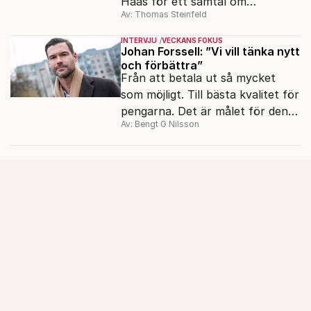
Haas för ett samtal om
Av: Thomas Steinfeld
migrationens myter.
INTERVJU
VECKANS FOKUS
Johan Forssell: ”Vi vill tänka nytt
och förbättra”
Från att betala ut så mycket
som möjligt. Till bästa kvalitet för
pengarna. Det är målet för den
Av: Bengt G Nilsson
nya biståndspolitiken, enligt
biståndsminister Johan Forssell
(M).