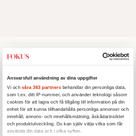
Intervju
INTERVJU
KULTUR
Christopher Nolan: ”Homeros är
Ansvarsfull användning av dina uppgifter
ett fascinerande mysterium”
Universella teman utforskas i
Vi och
våra 363 partners
behandlar din personliga data,
Christopher Nolans nya storfilm
som t.ex. ditt IP-nummer, och använder teknologi såsom
”The Odyssey”. Nu berättar
cookies för att lagra och få tillgång till information på din
Av: Gunnar Rehlin
•
stjärnregissören om
enhet för att kunna tillhandahålla personliga annonser och
fascinationen för Homeros
innehåll, annons- och innehållsmätning, åskådarinsikter
INTERVJU
KULTUR
klassiska epos.
”Hon är fan skitsöt”
och produktutveckling. Du kan själv välja vilka som får
När Björn Stein och Amy
använda din data och i vilka syften.
Deasismont tar sig an John