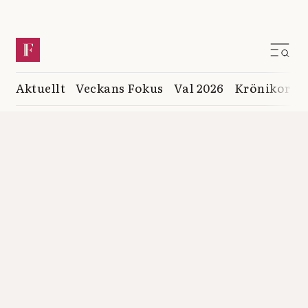
Aktuellt
Veckans Fokus
Val 2026
Krönikor
K