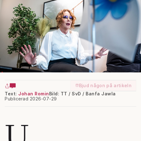
Bjud någon på artikeln
Text:
Johan Romin
Bild: TT / SvD / Banfa Jawla
Publicerad 2026-07-29
U