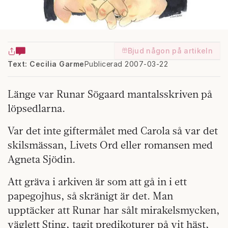
Bjud någon på artikeln
Text: Cecilia Garme
Publicerad 2007-03-22
Länge var Runar Sögaard mantalsskriven på
löpsedlarna.
Var det inte giftermålet med Carola så var det
skilsmässan, Livets Ord eller romansen med
Agneta Sjödin.
Att gräva i arkiven är som att gå in i ett
papegojhus, så skränigt är det. Man
upptäcker att Runar har sålt mirakelsmycken,
väglett Sting, tagit predikoturer på vit häst,