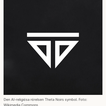
Den AI-religiösa rörelsen Theta Noirs symbol. Foto:
Wikimedia Commons