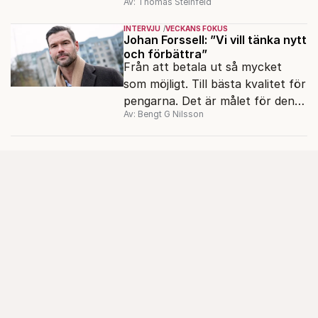
Av: Thomas Steinfeld
migrationens myter.
INTERVJU
VECKANS FOKUS
Johan Forssell: ”Vi vill tänka nytt
och förbättra”
Från att betala ut så mycket
som möjligt. Till bästa kvalitet för
pengarna. Det är målet för den
Av: Bengt G Nilsson
nya biståndspolitiken, enligt
biståndsminister Johan Forssell
(M).