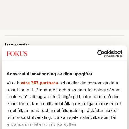
Intervju
INTERVJU
KULTUR
Christopher Nolan: ”Homeros är
ett fascinerande mysterium”
Ansvarsfull användning av dina uppgifter
Universella teman utforskas i
Vi och
våra 363 partners
behandlar din personliga data,
Christopher Nolans nya storfilm
som t.ex. ditt IP-nummer, och använder teknologi såsom
”The Odyssey”. Nu berättar
Av: Gunnar Rehlin
•
cookies för att lagra och få tillgång till information på din
stjärnregissören om
enhet för att kunna tillhandahålla personliga annonser och
fascinationen för Homeros
INTERVJU
KULTUR
innehåll, annons- och innehållsmätning, åskådarinsikter
klassiska epos.
”Hon är fan skitsöt”
När Björn Stein och Amy
och produktutveckling. Du kan själv välja vilka som får
Deasismont tar sig an John
använda din data och i vilka syften.