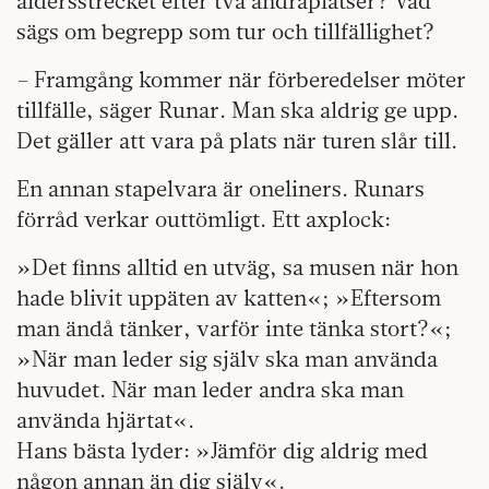
åldersstrecket efter två andraplatser? Vad
sägs om begrepp som tur och tillfällighet?
– Framgång kommer när förberedelser möter
tillfälle, säger Runar. Man ska aldrig ge upp.
Det gäller att vara på plats när turen slår till.
En annan stapelvara är oneliners. Runars
förråd verkar outtömligt. Ett axplock:
»Det finns alltid en utväg, sa musen när hon
hade blivit uppäten av katten«; »Eftersom
man ändå tänker, varför inte tänka stort?«;
»När man leder sig själv ska man använda
huvudet. När man leder andra ska man
använda hjärtat«.
Hans bästa lyder: »Jämför dig aldrig med
någon annan än dig själv«.