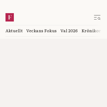
Aktuellt
Veckans Fokus
Val 2026
Krönikor
K