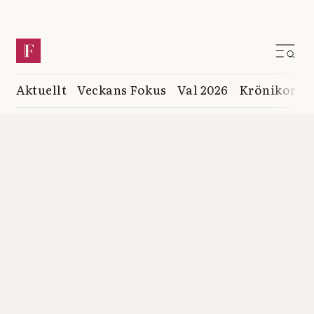
Aktuellt
Veckans Fokus
Val 2026
Krönikor
K