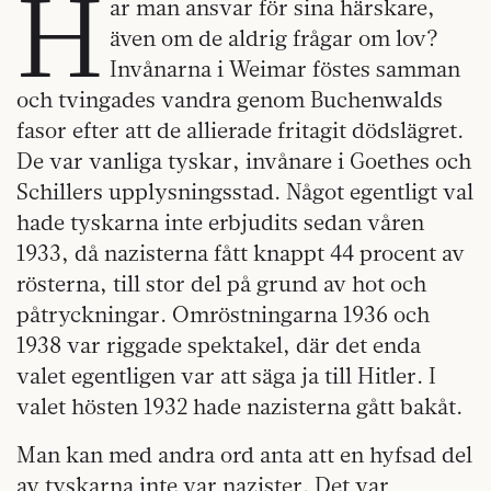
H
ar man ansvar för sina härskare,
även om de aldrig frågar om lov?
Invånarna i Weimar föstes samman
och tvingades vandra genom Buchenwalds
fasor efter att de allierade fritagit dödslägret.
De var vanliga tyskar, invånare i Goethes och
Schillers upplysningsstad. Något egentligt val
hade tyskarna inte erbjudits sedan våren
1933, då nazisterna fått knappt 44 procent av
rösterna, till stor del på grund av hot och
påtryckningar. Omröstningarna 1936 och
1938 var riggade spektakel, där det enda
valet egentligen var att säga ja till Hitler. I
valet hösten 1932 hade nazisterna gått bakåt.
Man kan med andra ord anta att en hyfsad del
av tyskarna inte var nazister. Det var