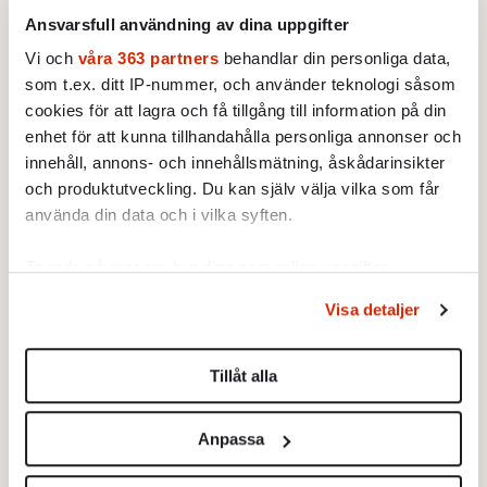
Ansvarsfull användning av dina uppgifter
Vi och
våra 363 partners
behandlar din personliga data,
som t.ex. ditt IP-nummer, och använder teknologi såsom
cookies för att lagra och få tillgång till information på din
enhet för att kunna tillhandahålla personliga annonser och
innehåll, annons- och innehållsmätning, åskådarinsikter
och produktutveckling. Du kan själv välja vilka som får
använda din data och i vilka syften.
sitt hopp till att ryssarna ska
VÄST SÄTTER
lösa Rysslandsfrågan och det är egentligen
Ta reda på mer om hur dina personliga uppgifter
behandlas och ställ in dina preferenser i
detaljsektionen
.
det enda alternativ som står till buds. En
Visa detaljer
Du kan ändra eller dra tillbaka ditt samtycke när som
fullskalig invasion av kärnvapenmakten
helst från cookie-förklaringen.
Ryssland, som den som till slut tog död på
Tillåt alla
Nazityskland, är otänkbar. Men sanningen är
Vi använder enhetsidentifierare för att anpassa innehållet
ändå att ryssarna inte ger oss särskilt mycket
och annonserna till användarna, tillhandahålla funktioner
Anpassa
att hoppas på.
för sociala medier och analysera vår trafik. Vi
vidarebefordrar även sådana identifierare och annan