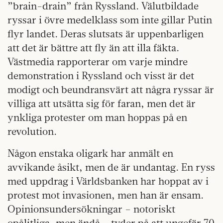
”brain-drain” från Ryssland. Välutbildade
ryssar i övre medelklass som inte gillar Putin
flyr landet. Deras slutsats är uppenbarligen
att det är bättre att fly än att illa fäkta.
Västmedia rapporterar om varje mindre
demonstration i Ryssland och visst är det
modigt och beundransvärt att några ryssar är
villiga att utsätta sig för faran, men det är
ynkliga protester om man hoppas på en
revolution.
Någon enstaka oligark har anmält en
avvikande åsikt, men de är undantag. En ryss
med uppdrag i Världsbanken har hoppat av i
protest mot invasionen, men han är ensam.
Opinionsundersökningar – notoriskt
opålitliga, men ändå – tyder på att ungefär 70