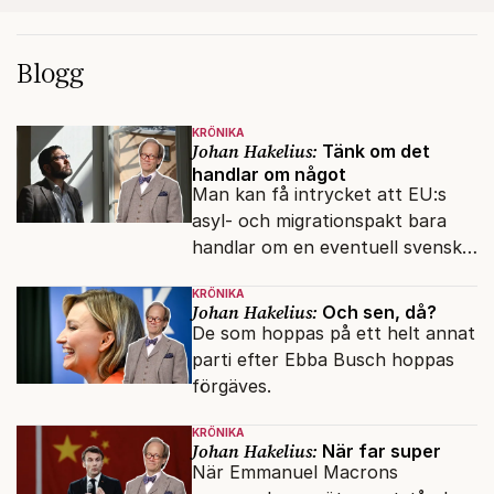
Blogg
KRÖNIKA
Johan Hakelius:
Tänk om det
handlar om något
Man kan få intrycket att EU:s
asyl- och migrationspakt bara
handlar om en eventuell svensk
regeringskris. Det är fel.
KRÖNIKA
Johan Hakelius:
Och sen, då?
De som hoppas på ett helt annat
parti efter Ebba Busch hoppas
förgäves.
KRÖNIKA
Johan Hakelius:
När far super
När Emmanuel Macrons