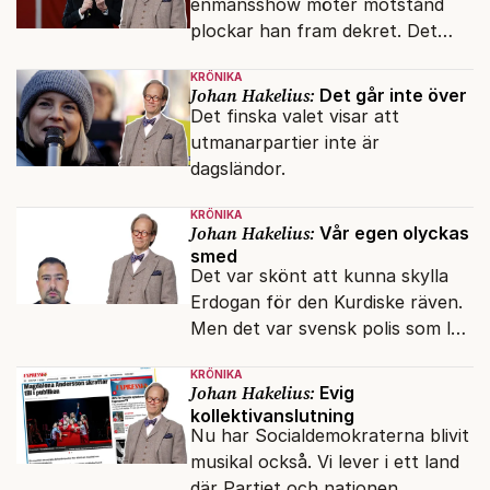
enmansshow möter motstånd
plockar han fram dekret. Det
verkar inte störa svenska
KRÖNIKA
liberaler.
Johan Hakelius:
Det går inte över
Det finska valet visar att
utmanarpartier inte är
dagsländor.
KRÖNIKA
Johan Hakelius:
Vår egen olyckas
smed
Det var skönt att kunna skylla
Erdogan för den Kurdiske räven.
Men det var svensk polis som lät
honom gå fri.
KRÖNIKA
Johan Hakelius:
Evig
kollektivanslutning
Nu har Socialdemokraterna blivit
musikal också. Vi lever i ett land
där Partiet och nationen