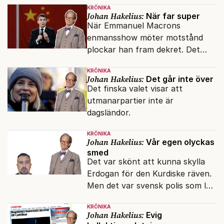
KRÖNIKA
Johan Hakelius:
När far super
När Emmanuel Macrons
enmansshow möter motstånd
plockar han fram dekret. Det
verkar inte störa svenska
KRÖNIKA
liberaler.
Johan Hakelius:
Det går inte över
Det finska valet visar att
utmanarpartier inte är
dagsländor.
KRÖNIKA
Johan Hakelius:
Vår egen olyckas
smed
Det var skönt att kunna skylla
Erdogan för den Kurdiske räven.
Men det var svensk polis som lät
honom gå fri.
KRÖNIKA
Johan Hakelius:
Evig