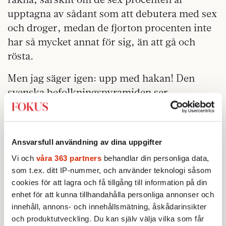
upptagna av sådant som att debutera med sex
och droger, medan de fjorton procenten inte
har så mycket annat för sig, än att gå och
rösta.
Men jag säger igen: upp med hakan! Den
svenska befolkningspyramiden ser
visserligen ut som den gör och om det inte
sker någon riktad utrensning kommer årets
förstagångsväljare gå genom livet som en
Ansvarsfull användning av dina uppgifter
smalare midja, än en pösande fettvalk. Deras
Vi och
våra 363 partners
behandlar din personliga data,
enda hopp – jag använder begreppet löst – i
som t.ex. ditt IP-nummer, och använder teknologi såsom
det avseendet är antingen att de själva och
cookies för att lagra och få tillgång till information på din
kommande generationer väljer celibat och
enhet för att kunna tillhandahålla personliga annonser och
snävar in den kommande pyramiden
innehåll, annons- och innehållsmätning, åskådarinsikter
avsevärt, eller att dagens 25- till 35-åringar –
och produktutveckling. Du kan själv välja vilka som får