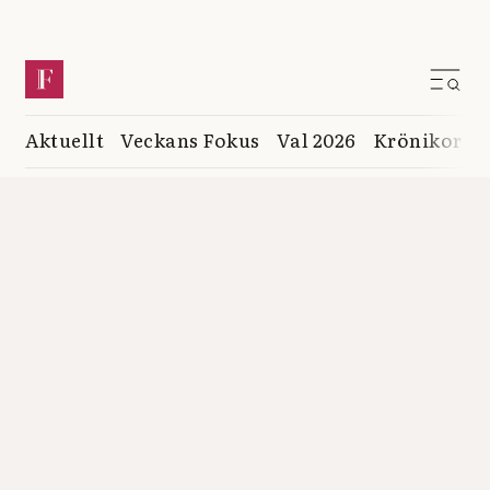
Aktuellt
Veckans Fokus
Val 2026
Krönikor
K