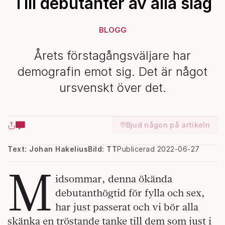
Till debutanter av alla slag
BLOGG
Årets förstagångsväljare har
demografin emot sig. Det är något
ursvenskt över det.
Bjud någon på artikeln
Text: Johan Hakelius
Bild: TT
Publicerad 2022-06-27
M
idsommar, denna ökända
debutanthögtid för fylla och sex,
har just passerat och vi bör alla
skänka en tröstande tanke till dem som just i