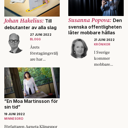
Susanna Popova:
Johan Hakelius:
Den
Till
svenska offentligheten
debutanter av alla slag
låter mobbare hållas
27 JUNI 2022
BLOGG
21 JUNI 2022
KRÖNIKOR
Årets
I Sverige
förstagångsvälj
kommer
are har
mobbare
demografin
förvånansvärt
emot sig. Det är
ofta undan. Från
något ursvenskt
ministrar och
över det.
generaldirektör
er ner till
direkta
”En Moa Martinsson för
gangsters.
sin tid”
19 JUNI 2022
MINNESORD
Författaren Agneta Klingspor