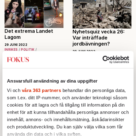
som höjer
kapitalskattern
a och befriar oss
från
sparpolitiken –
Det extrema Landet
Nyhetsquiz vecka 26:
om han bara får
Lagom
Var inträffade
chansen efter
jordbävningen?
29 JUNI 2022
valet.
INRIKES
POLITIK
29 JUNI 2022
VECKANS FOKUS
QUIZ
Samhällsproblemen hopar sig.
En jordbävning i Afghanistan
Den svenska demokratin
har skördat minst 1 000
levererar inte längre. I
dödsoffer. I vilken provins
Ansvarsfull användning av dina uppgifter
grunden för problemen ligger
inträffade den? Testa ditt
vår politiska kultur, där en
minne av nyhetsveckan som
Vi och
våra 363 partners
behandlar din personliga data,
"mittpunkt" så lätt etableras
gått!
som t.ex. ditt IP-nummer, och använder teknologi såsom
kring en bisarr
cookies för att lagra och få tillgång till information på din
extremståndpunkt.
enhet för att kunna tillhandahålla personliga annonser och
Därför ”såg vi det inte
Partiernas sommar:
innehåll, annons- och innehållsmätning, åskådarinsikter
komma”
Korvturné och
och produktutveckling. Du kan själv välja vilka som får
hemmafest
29 JUNI 2022
använda din data och i vilka syften.
AKTUELLT
INRIKES
POLITIK