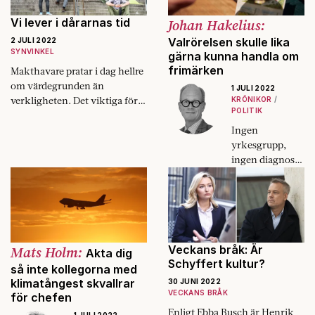
politisk vilde
är ett bra sätt att
tog upp hela
bilda sin egen
Vi lever i dårarnas tid
Johan Hakelius:
den mediala
uppfattning
Valrörelsen skulle lika
2 JULI 2022
scenen.
inför valet.
SYNVINKEL
gärna kunna handla om
frimärken
Makthavare pratar i dag hellre
om värdegrunden än
1 JULI 2022
verkligheten. Det viktiga för
KRÖNIKOR
POLITIK
dem är hur det borde vara.
Ingen vill längre berätta hur
Ingen
det faktiskt är.
yrkesgrupp,
ingen diagnos,
ingen läggning
tvekar längre att
framhäva just
sina problem
som
allmänintressan
Mats Holm:
Veckans bråk: Är
Akta dig
ta. Det är de
Schyffert kultur?
så inte kollegorna med
sällan.
klimatångest skvallrar
30 JUNI 2022
VECKANS BRÅK
för chefen
Enligt Ebba Busch är Henrik