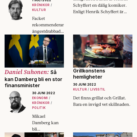
1 JULI 2022
Schyffert en dålig komiker.
KRÖNIKOR
KULTUR
Enligt Henrik Schyffert är
Ebba Busch fascist.
Facket
rekommenderar
ångestdrabbade
medlemmar att
gå till chefen
om en kollega
pratar för
mycket om sina
semesterplaner.
Daniel Suhonen:
Grillkonstens
Så
hemligheter
kan Damberg bli en stor
finansminister
30 JUNI 2022
KULTUR
LIVSSTIL
30 JUNI 2022
Det finns grillat och Grillat.
EKONOMI
KRÖNIKOR
Bara en invigd vet skillnaden.
POLITIK
Mikael
Damberg kan
bli
finansministern