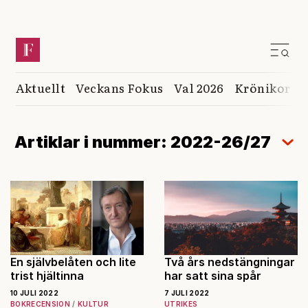
Aktuellt
Veckans Fokus
Val 2026
Krönikor
K
Artiklar i nummer: 2022-26/27
En självbelåten och lite
Två års nedstängningar
trist hjältinna
har satt sina spår
10 JULI 2022
7 JULI 2022
BOKRECENSION
KULTUR
UTRIKES