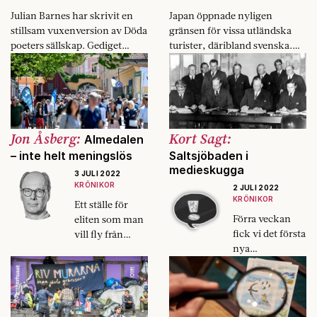
Julian Barnes har skrivit en
Japan öppnade nyligen
stillsam vuxenversion av Döda
gränsen för vissa utländska
poeters sällskap. Gediget
turister, däribland svenska.
hantverk, men inte så
Men två år med pandemi har
spännande.
satt sina spår.
Jon Åsberg:
Kort Sagt:
Almedalen
– inte helt meningslös
Saltsjöbaden i
medieskugga
3 JULI 2022
KRÖNIKOR
2 JULI 2022
KRÖNIKOR
Ett ställe för
Förra veckan
eliten som man
fick vi det första
vill fly från
nya
redan efter ett
huvudavtalet på
dygn? Inte
arbetsmarknad
enbart. Att
en sedan 1938.
lyssna på
Synd bara att en
partiledartalen