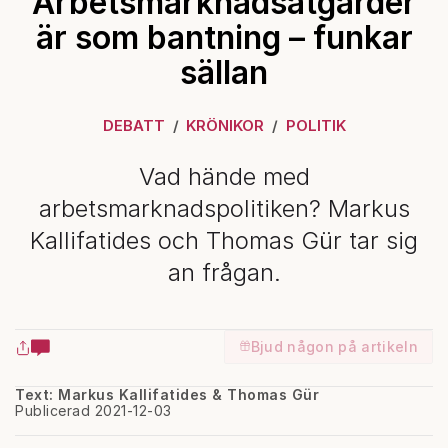
Arbetsmarknadsåtgärder
är som bantning – funkar
sällan
DEBATT
KRÖNIKOR
POLITIK
Vad hände med
arbetsmarknadspolitiken? Markus
Kallifatides och Thomas Gür tar sig
an frågan.
Bjud någon på artikeln
Text: Markus Kallifatides & Thomas Gür
Publicerad 2021-12-03