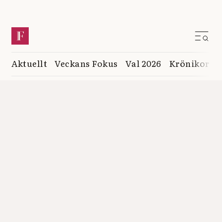
Aktuellt
Veckans Fokus
Val 2026
Krönikor
K