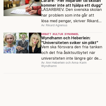
Lärare: ”Fler miljarder till skolan
kommer inte att hjälpa ett dugg”
LÄSARBREV. Den svenska skolan
har problem som inte går att
lösa med pengar, skriver Rikard
Av: Rikard Agrenius
Agrenius, pensionerad lärare.
DEBATT
KULTUR
SYNVINKEL
Wyndhamn och Heberlein:
”Universiteten sviker sin plikt”
Vem ska försvara den fria tanken
och det fria åsiktsutbytet när
universiteten inte längre gör det?
Av: Ann Heberlein och Anna-Karin
Det undrar Ann Heberlein och
Wyndhamn
Anna-Karin Wyndhamn.