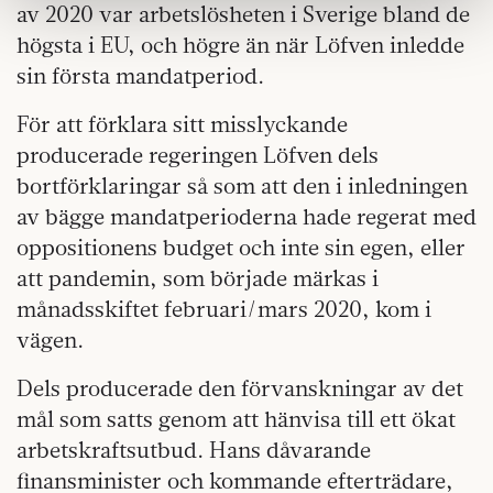
av 2020 var arbetslösheten i Sverige bland de
samlat in när du har använt deras tjänster.
högsta i EU, och högre än när Löfven inledde
Om du vill läsa mer om hur vi hanterar personuppgifter
sin första mandatperiod.
kan du göra det
här
.
För att förklara sitt misslyckande
producerade regeringen Löfven dels
bortförklaringar så som att den i inledningen
av bägge mandatperioderna hade regerat med
oppositionens budget och inte sin egen, eller
att pandemin, som började märkas i
månadsskiftet februari/mars 2020, kom i
vägen.
Dels producerade den förvanskningar av det
mål som satts genom att hänvisa till ett ökat
arbetskraftsutbud. Hans dåvarande
finansminister och kommande efterträdare,