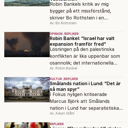
Robin Bankels kritik av mig
bygger på ett missförstånd,
skriver Bo Rothstein i en
Av: Bo Rothstein
slutreplik. Men det finns en
punkt där de är oeniga.
OPINION
REPLIKER
Robin Bankel: ”Israel har valt
expansion framför fred”
Lösningen på den palestinska
konflikten är lika uppenbar som
osannolik; det internationella
Av: Robin Bankel
samfundet måste agera kraftfullt
och beslutsamt för att
KULTUR
REPLIKER
upprätthålla folkrätten, skriver
Smålands nation i Lund: ”Det är
så man spyr”
Robin Bankel i en replik till Bo
I Fokus nyligen kritiserade
Rothstein.
Marcus Björk att Smålands
nation i Lund har separatistiska
Av: Adam Ståhl
möten. Men det har ju den arga
högern också.
REPLIKER