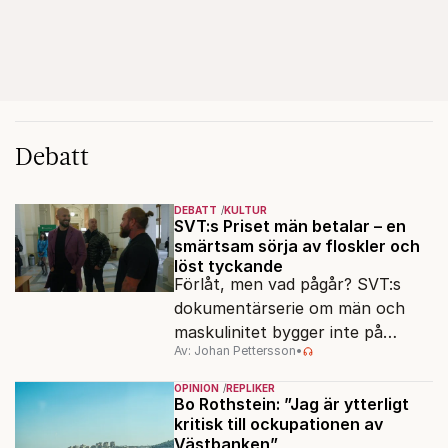
Debatt
DEBATT
KULTUR
SVT:s Priset män betalar – en
smärtsam sörja av floskler och
löst tyckande
Förlåt, men vad pågår? SVT:s
dokumentärserie om män och
maskulinitet bygger inte på
Av: Johan Pettersson
•
kunskap och forskning. "Män ska
vara män"-idén får dödliga
OPINION
REPLIKER
följder.
Bo Rothstein: ”Jag är ytterligt
kritisk till ockupationen av
Västbanken”