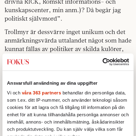
drivna RICK, Romskt informations- och
kunskapscenter, min anm.)? Då begår jag
politiskt självmord”.
Trollmyr är dessvärre inget unikum och det
anmärkningsvärda uttalandet något som hade
kunnat fällas av politiker av skilda kulörer,
även om det blir extra pikant att det handlar
om en företrädare för ett parti som säger sig
stå på de utsattas sida med parollen om ”allas
lika värde” som ledstjärna. Tvärtom är det
Ansvarsfull användning av dina uppgifter
just för att Trollmyrs synsätt är så vanligt
Vi och
våra 363 partners
behandlar din personliga data,
som svensk offentlighet så länge kunnat
som t.ex. ditt IP-nummer, och använder teknologi såsom
blunda för och relativisera frågor kopplade
cookies för att lagra och få tillgång till information på din
enhet för att kunna tillhandahålla personliga annonser och
till minoriteter och utrikes födda enligt vad
innehåll, annons- och innehållsmätning, åskådarinsikter
som närmast kan beskrivas som välviljans
och produktutveckling. Du kan själv välja vilka som får
rasism.