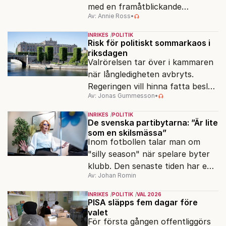
med en framåtblickande
Av: Annie Ross
•
strukturpolitik för att göra
Sverige långsiktigt hållbart,
INRIKES
POLITIK
jämlikt och kriståligt.
Risk för politiskt sommarkaos i
riksdagen
Valrörelsen tar över i kammaren
när långledigheten avbryts.
Regeringen vill hinna fatta beslut
Av: Jonas Gummesson
•
före valet – men oppositionen
ser sin chans att pressa
INRIKES
POLITIK
Tidösidan.
De svenska partibytarna: ”Är lite
som en skilsmässa”
Inom fotbollen talar man om
"silly season" när spelare byter
klubb. Den senaste tiden har en
Av: Johan Romin
rad svenska politiker bytt parti –
men varför, och vad skiljer
INRIKES
POLITIK
VAL 2026
partiernas interna kulturer åt?
PISA släpps fem dagar före
valet
För första gången offentliggörs