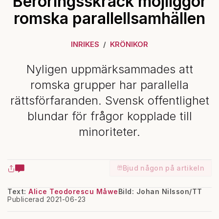
Beröringsskräck möjliggör
romska parallellsamhällen
INRIKES
KRÖNIKOR
Nyligen uppmärksammades att
romska grupper har parallella
rättsförfaranden. Svensk offentlighet
blundar för frågor kopplade till
minoriteter.
Bjud någon på artikeln
Text:
Alice Teodorescu Måwe
Bild: Johan Nilsson/TT
Publicerad 2021-06-23