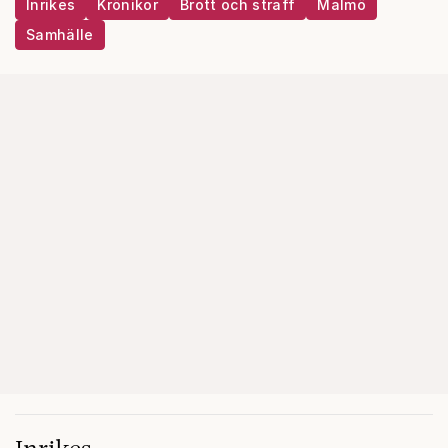
Inrikes
Krönikor
Brott och straff
Malmö
Samhälle