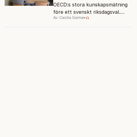
OECD:s stora kunskapsmätning
före ett svenskt riksdagsval.
Av: Cecilia Garme
•
Resultatet kan ge skolfrågan ny
kraft under valrörelsens sista
dagar.