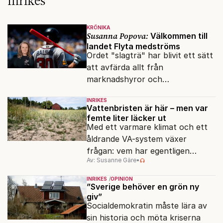
Inrikes
KRÖNIKA
Susanna Popova:
Välkommen till
landet Flyta medströms
Ordet "slagträ" har blivit ett sätt
att avfärda allt från
marknadshyror och
slöserikommissioner till frågor
INRIKES
om antisemitism.
Vattenbristen är här – men var
femte liter läcker ut
Med ett varmare klimat och ett
åldrande VA-system växer
frågan: vem har egentligen
Av: Susanne Gäre
•
ansvar för Sveriges
vattenresurser?
INRIKES
OPINION
”Sverige behöver en grön ny
giv”
Socialdemokratin måste lära av
sin historia och möta kriserna