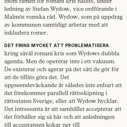
inom ramen för romani krís hållits, under
ledning av Stefan Wydow, vice ordförande i
Malmös romska råd. Wydow, som på uppdrag
av kommunen samtidigt arbetar med att
inkludera romer.
DET FINNS MYCKET ATT PROBLEMATISERA
kring såväl romani krís som Wydows dubbla
agenda. Men de opererar inte i ett vakuum.
De existerar och agerar på det sätt de gör för
att de tillåts göra det. Det
uppseendeväckande är således inte enbart att
det förekommer parallell rättsskipning i
rättsstaten Sverige, eller att Wydow hycklar.
Det intressanta är att samhället accepterar att
det förhåller sig så här och att anledningen
till acceptansen kokar ner till