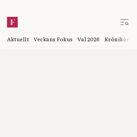
Aktuellt
Veckans Fokus
Val 2026
Krönikor
K