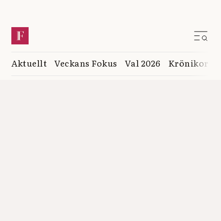
Aktuellt
Veckans Fokus
Val 2026
Krönikor
K