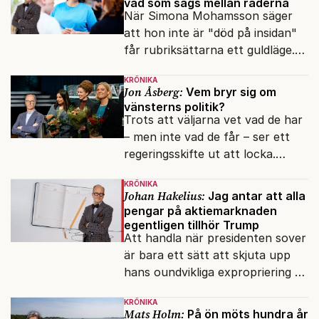
vad som sägs mellan raderna
När Simona Mohamsson säger
att hon inte är "död på insidan"
får rubriksättarna ett guldläge.
Med små signaler blinkar man i
KRÖNIKA
moraliskt samförstånd till
Jon Åsberg:
Vem bryr sig om
läsarna.
vänsterns politik?
Trots att väljarna vet vad de har
– men inte vad de får – ser ett
regeringsskifte ut att locka.
Varför?
KRÖNIKA
Johan Hakelius:
Jag antar att alla
pengar på aktiemarknaden
egentligen tillhör Trump
Att handla när presidenten sover
är bara ett sätt att skjuta upp
hans oundvikliga expropriering av
alla finansiella resurser.
KRÖNIKA
Mats Holm:
På ön möts hundra år