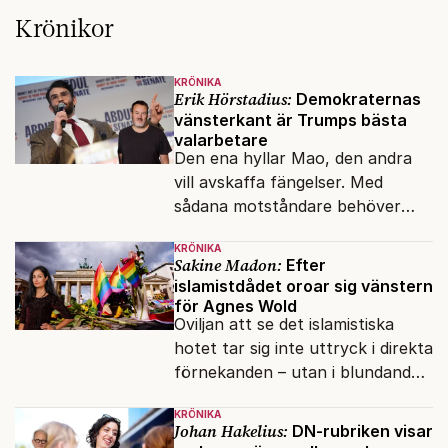
Krönikor
KRÖNIKA
Erik Hörstadius:
Demokraternas
vänsterkant är Trumps bästa
valarbetare
Den ena hyllar Mao, den andra
vill avskaffa fängelser. Med
sådana motståndare behöver
presidenten knappt några
KRÖNIKA
vänner.
Sakine Madon:
Efter
islamistdådet oroar sig vänstern
för Agnes Wold
Oviljan att se det islamistiska
hotet tar sig inte uttryck i direkta
förnekanden – utan i blundandet
och den återkommande
KRÖNIKA
fokusförflyttningen.
Johan Hakelius:
DN-rubriken visar