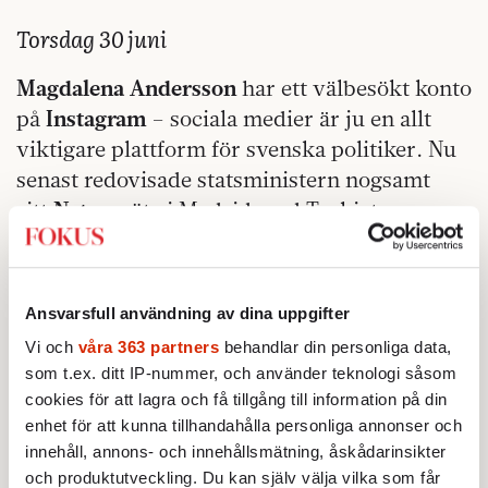
Torsdag 30 juni
Magdalena Andersson
har ett välbesökt konto
på
Instagram
– sociala medier är ju en allt
viktigare plattform för svenska politiker. Nu
senast redovisade statsministern nogsamt
sitt
Nato
-möte i Madrid med Turkiets
president Erdogan, generalsekreterare
Jens
Stoltenberg
med flera höjdare.
Ansvarsfull användning av dina uppgifter
Möjligen vore det enklare att nå medial
uppmärksamhet genom att göra
Vi och
våra 363 partners
behandlar din personliga data,
som t.ex. ditt IP-nummer, och använder teknologi såsom
en
Dominika.
Statsministern tillkännager helt
cookies för att lagra och få tillgång till information på din
sonika sin skilsmässa från maken
Richard
enhet för att kunna tillhandahålla personliga annonser och
Friberg
, för att nästa dag gå ut med att det
innehåll, annons- och innehållsmätning, åskådarinsikter
hela rörde sig om en incident, att paret ändrat
och produktutveckling. Du kan själv välja vilka som får