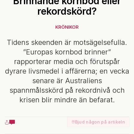
Brinnande kornbod eller
rekordskörd?
KRÖNIKOR
Tidens skeenden är motsägelsefulla.
”Europas kornbod brinner”
rapporterar media och förutspår
dyrare livsmedel i affärerna; en vecka
senare är Australiens
spannmålsskörd på rekordnivå och
krisen blir mindre än befarat.
Bjud någon på artikeln