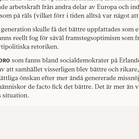
ade arbetskraft från andra delar av Europa och in
om på räls (vilket förr i tiden alltså var något att
 generation skulle få det bättre uppfattades som en
fanns reellt fog för såväl framstegsoptimism som f
ipolitiska retoriken.
som fanns bland socialdemokrater på Erlander
 ORO
 att samhället visserligen blev bättre och rikare
ttliga önskan efter mer ändå genererade missnö
människor de facto fick det bättre. Det är mer än
 situation.