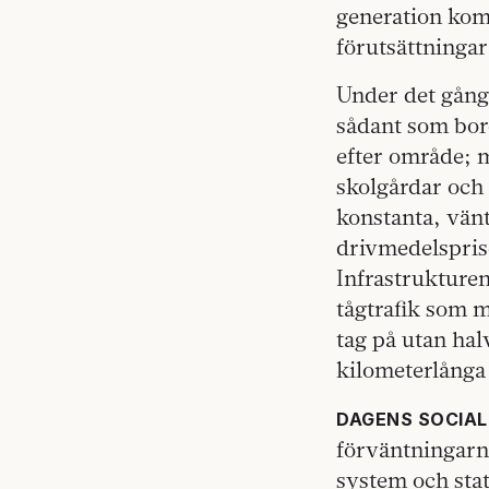
generation komm
förutsättningar 
Under det gångn
sådant som bord
efter område; 
skolgårdar och 
konstanta, vän
drivmedelspris
Infrastrukture
tågtrafik som m
tag på utan hal
kilometerlånga
DAGENS SOCIA
förväntningarna
system och stat