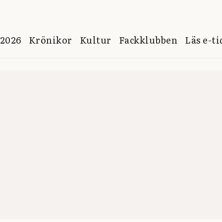
 2026
Krönikor
Kultur
Fackklubben
Läs e-t