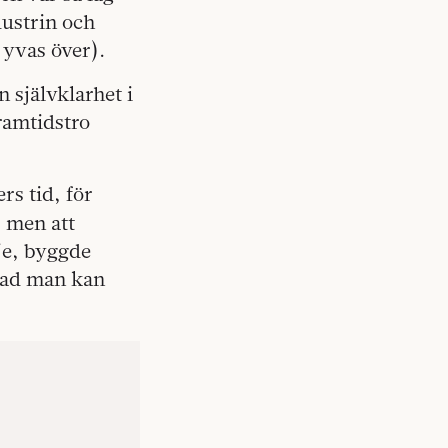
dustrin och
 yvas över).
 självklarhet i
ramtidstro
s tid, för
, men att
je, byggde
 vad man kan