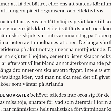
er att få det bättre, eller ens att statens kärnfu
att fungera på ett organiserat och effektivt vis.
a året har svensken fått vänja sig vid köer till kö
e vara en självklarhet i ett välfärdsland, och ka
människor skjuts var och varannan dag på öppen 
i närheten av tunnelbanestationer. De långa vård
tetiderna på akutmottagningarna motbjudande. E
erna skjuter i höjden, cementbristen skapar ocks
n är eftersatt vilket bland annat återkommande p
ånga drömmer om ska ersätta flyget. Inte ens ett p
vårslånga köer, vad man nu ska med det till givet
 köer som väntar på Arlanda.
behöver således inte oroa sig för de
LDEMOKRATER
s missnöje, snarare för vad som återstår i form av 
, när människors helt realistiska förväntningar 