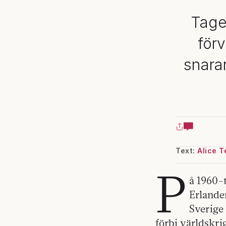
Tage
förv
snara
Text:
Alice 
P
å 1960-
Erlande
Sverige 
förbi världskri