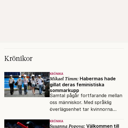
Krönikor
KRÖNIKA
Mikael Timm:
Habermas hade
gillat deras feministiska
sommarkupp
Samtal pågår fortfarande mellan
oss människor. Med språklig
överlägsenhet tar kvinnorna
över det offentliga rummet.
KRÖNIKA
Susanna Popova:
Välkommen till