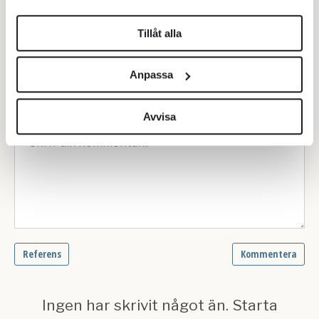
helst från cookie-förklaringen.
Riksantikvarie: Så rekryterar vi
Tillåt alla
Vi använder enhetsidentifierare för att anpassa innehållet
och annonserna till användarna, tillhandahålla funktioner
Anpassa
för sociala medier och analysera vår trafik. Vi
vidarebefordrar även sådana identifierare och annan
information från din enhet till de sociala medier och
Avvisa
annons- och analysföretag som vi samarbetar med.
Dessa kan i sin tur kombinera informationen med annan
information som du har tillhandahållit eller som de har
samlat in när du har använt deras tjänster.
Om du vill läsa mer om hur vi hanterar personuppgifter
kan du göra det
här
.