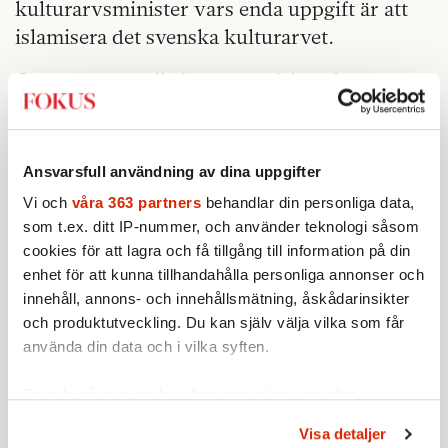
kulturarvsminister vars enda uppgift är att
islamisera det svenska kulturarvet.
Genom att subtilt förvränga fakta skapas
alternativa verkligheter och misstänksamhet
som undergräver tilliten i samhället. Bildning
är viktigare än någonsin, så också källkritik.
Ansvarsfull användning av dina uppgifter
Digitala visklekar riskerar annars att bli allt
Vi och
våra 363 partners
behandlar din personliga data,
annat än lek. Historikern Timothy Snyder har
som t.ex. ditt IP-nummer, och använder teknologi såsom
en poäng när han säger att postfakta är
cookies för att lagra och få tillgång till information på din
prefascism.
enhet för att kunna tillhandahålla personliga annonser och
innehåll, annons- och innehållsmätning, åskådarinsikter
Replik
och produktutveckling. Du kan själv välja vilka som får
använda din data och i vilka syften.
Wong: »Det här är vad journalister ska göra«
Ta reda på mer om hur dina personliga uppgifter
Qaisar Mahmood svar: Wong är domare på
behandlas och ställ in dina preferenser i
detaljsektionen
.
oklara grunder
Visa detaljer
Du kan ändra eller dra tillbaka ditt samtycke när som