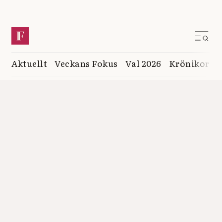
Aktuellt
Veckans Fokus
Val 2026
Krönikor
K