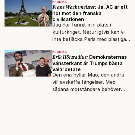
KRÖNIKA
Frans Wachtmeister:
Ja, AC är ett
hot mot den franska
civilisationen
Jag har funnit min plats i
kulturkriget. Naturligtvis kan vi
inte befläcka Paris med plastiga
klossar från Panasonic.
KRÖNIKA
Erik Hörstadius:
Demokraternas
vänsterkant är Trumps bästa
valarbetare
Den ena hyllar Mao, den andra
vill avskaffa fängelser. Med
sådana motståndare behöver
presidenten knappt några
vänner.