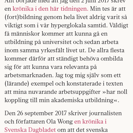
Allt började med att jag den 2 juni 2017 skrev
en
krönika i den här tidningen.
Min tes är att
(fort)bildning genom hela livet aldrig varit så
viktigt som i vår hyperglokala samtid. Väldigt
få människor kommer att kunna gå en
utbildning på universitet och sedan arbeta
inom samma yrkesfält livet ut. De allra flesta
kommer därför att ständigt behöva ombilda
sig för att kunna vara relevanta på
arbetsmarknaden. Jag tog mig själv som ett
(lärande) exempel och konstaterade i texten
att mina nuvarande arbetsuppgifter »har noll
koppling till min akademiska utbildning«.
Den 26 september 2017 skriver journalisten
och författaren Ola Wong
en krönika i
Svenska Dagbladet
om att det svenska