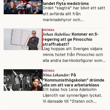
landet Flyta medströms
Ordet "slagträ" har blivit ett sätt
att avfärda allt från
marknadshyror och
slöserikommissioner till frågor
KRÖNIKA
om antisemitism.
Johan Hakelius:
Kommer en S-
regering att ge Pinocchio
straffrabatt?
Jag hoppas att Sveriges väljare
minns hotet från Pinocchio och
alla andra barnboksfigurer som
snart befrias från hämmande
KRÖNIKA
upphovsrätt.
Nina Lekander:
På
”Kommunisthögskolan” drömde
alla om att vara arbetarklass
Ett kalas hos Lena Adelsohn
Liljeroth var synnerligen lyckat.
Vi dansade till "Staten och
kapitalet", Ebba Gröns version.