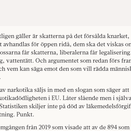
ligen gäller är skatterna på det försålda knarket, 
t avhandlas för öppen ridå, dem ska det viskas o
ossarna får skatterna, liberalerna får legalisering
g, vattentätt. Och argumentet som redan förs fra
ch vem kan säga emot den som vill rädda människ
.
av narkotika säljs in med en slogan som säger att
otika­dödligheten i EU. Låter slående men i själva
. Statistiken skiljer inte på död av läkemedelsförgi
tning. Punkt.
omgången från 2019 som visade att av de 894 som