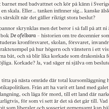
t barnet med badvattnet och kör på känn i Sverig
å en skala. Eller… tanken infinner sig… kanske äl
 särskilt när det gäller riktigt stora beslut?
pannor skrynklas men det beror i så fall på att ni 
De ofelbara
s bok
– historien om tre decennier so
studeras kronförsvaret, skolan, försvaret, invand
raktexempel på hur högern och vänstern i ett vis
mma båt, och så blir lika korkade som drakoniska 
möjliga. Korkade? Ja, vad säger ni själva om beslute
titta på nästa område där total kursomläggning h
E
tikapolitiken. Från att ha varit ett land med gale
 langning, och låga för mord, till ett land där nar
urligtvis, för som vi sett är det så det går till. Va
lbit som liberaler och sosseriet gemensamt kan hå