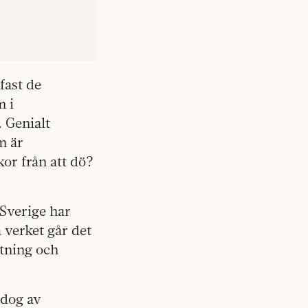
fast de
m i
. Genialt
m är
or från att dö?
 Sverige har
 verket går det
ftning och
 dog av