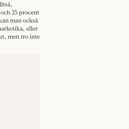
ltså,
 och 25 procent
 kan man också
arkotika, eller
skt, men tro inte