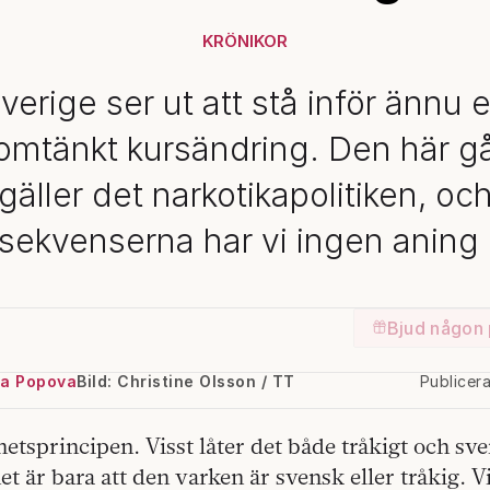
KRÖNIKOR
verige ser ut att stå inför ännu 
mtänkt kursändring. Den här 
gäller det narkotikapolitiken, oc
sekvenserna har vi ingen aning
Bjud någon 
a Popova
Bild: Christine Olsson / TT
Publicer
hetsprincipen. Visst låter det både tråkigt och sv
t är bara att den varken är svensk eller tråkig. 