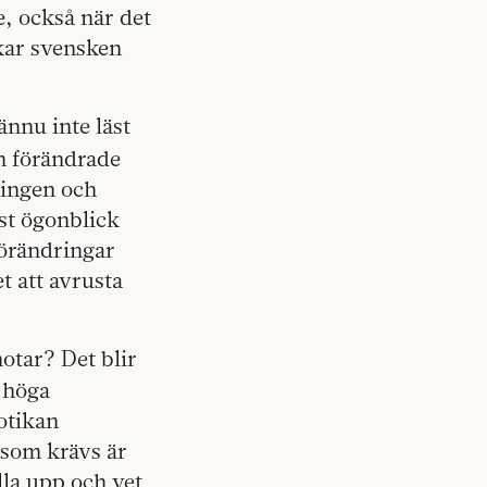
e, också när det
skar svensken
ännu inte läst
m förändrade
ringen och
st ögonblick
förändringar
t att avrusta
otar? Det blir
t höga
kotikan
d som krävs är
lla upp och vet