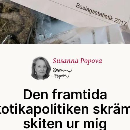
Susanna Popova
Den framtida
otikapolitiken skr
skiten ur mig