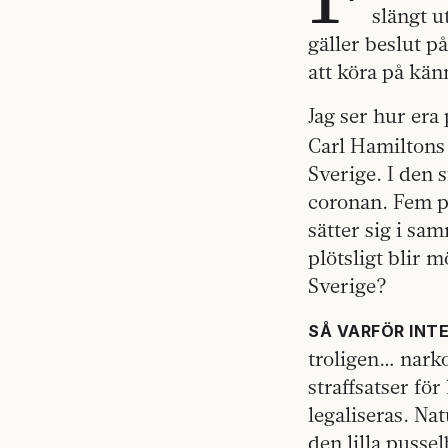
slängt u
gäller beslut p
att köra på känn
Jag ser hur era 
Carl Hamilton
Sverige. I den 
coronan. Fem p
sätter sig i sa
plötsligt blir 
Sverige?
SÅ VARFÖR INT
troligen… narko
straffsatser för
legaliseras. Nat
den lilla pusse