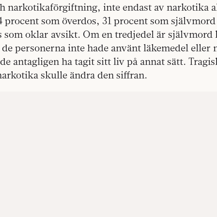
 narkotikaförgiftning, inte endast av narkotika al
44 procent som överdos, 31 procent som självmord
s som oklar avsikt. Om en tredjedel är självmord
 de personerna inte hade använt läkemedel eller n
de antagligen ha tagit sitt liv på annat sätt. Tragi
narkotika skulle ändra den siffran.