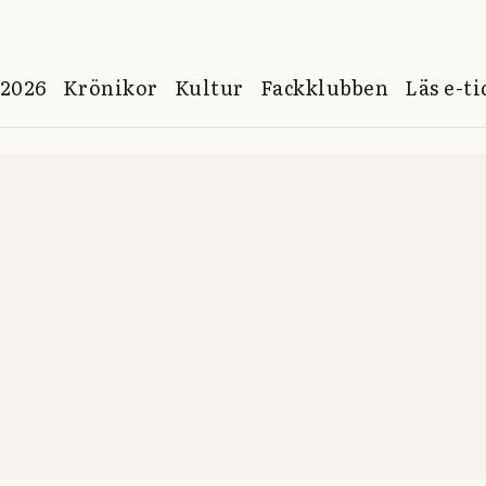
 2026
Krönikor
Kultur
Fackklubben
Läs e-t