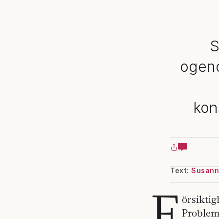
S
ogeno
kon
Text:
Susann
F
örsiktig
Probleme