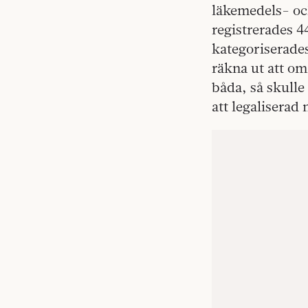
läkemedels- och
registrerades 
kategoriserade
räkna ut att om
båda, så skulle 
att legaliserad 