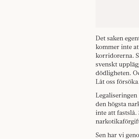
Det saken egent
kommer inte at
korridorerna. S
svenskt uppläg
dödligheten. O
Låt oss försöka
Legaliseringen 
den högsta nark
inte att fastslå
narkotikaförgif
Sen har vi gen