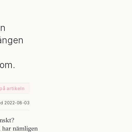
en
gången
h
 om.
på artikeln
ad 2022-08-03
enskt?
Vi har nämligen