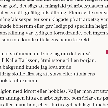
var god, det sägs att mångfald på arbetsplatsen ä
blev en rätt gnällig tillställning. Flera av de med
mångfaldsexperter som klagade på att arbetsgivar
dnade bönerum eller gav ledigt på specifika helgd
 anställning var tydligen förnedrande, och ingen s
or som inte kunde uttala ens namn korrekt.
mot strömmen undrade jag om det var så
 till Kalle Karlsson, åtminstone till en början.
 bakgrund kunde jag lova att de
rig skulle lära sig att stava eller uttala ens
 polskt efternamn.
religion med idrott eller hobbies. Väljer man att u
an antingen hitta en arbetsgivare som delar ens pa
eller marathon, eller starta eget och laga lunchen