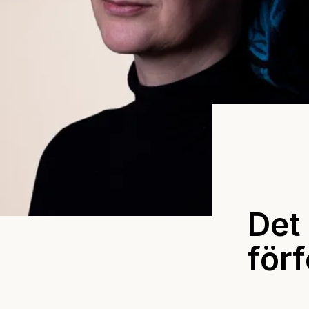
Det 
för