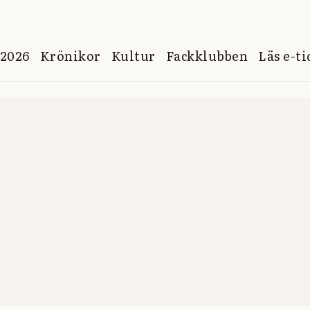
 2026
Krönikor
Kultur
Fackklubben
Läs e-t