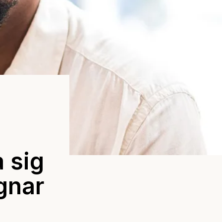
a sig
gnar