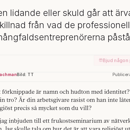
n lidande eller skuld går att ärva
killnad från vad de professionel
ångfaldsentreprenörerna påstå
Bjud någon 
Nachman
Bild: TT
Publice
tt förknippade är namn och hudton med identitet?
n tro? Är din arbetsgivare rasist om han inte lå
igiöst precis så mycket som du vill?
 jag inbjuden till ett frukostseminarium av nätver
 Jag skulle tala om hur det är att vara religiöst 