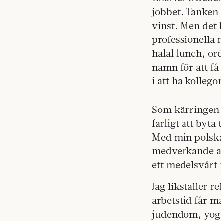
jobbet. Tanken 
vinst. Men det 
professionella 
halal lunch, or
namn för att få
i att ha kolleg
Som kärringen 
farligt att byta
Med min polska
medverkande ald
ett medelsvårt
Jag likställer 
arbetstid får m
judendom, yoga 