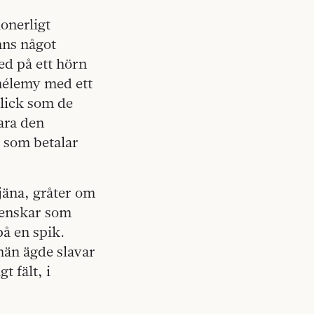
onerligt
nns något
ed på ett hörn
thélemy med ett
blick som de
vara den
 som betalar
tjäna, gråter om
svenskar som
på en spik.
män ägde slavar
t fält, i