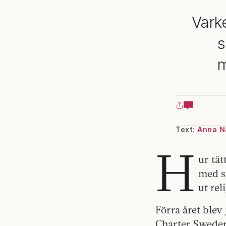
Varke
s
m
Text:
Anna 
H
ur tä
med si
ut rel
Förra året blev
Charter Sweden.