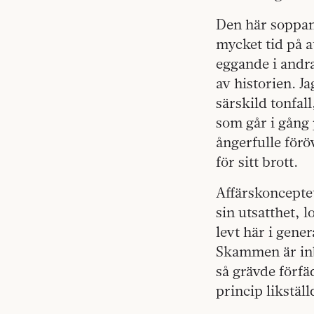
Den här soppan 
mycket tid på a
eggande i andra
av historien. J
särskild tonfa
som går i gång 
ångerfulle förö
för sitt brott.
Affärskonceptet
sin utsatthet, 
levt här i gene
Skammen är inb
så grävde förfä
princip likstäl