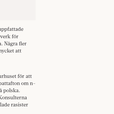
 uppfattade
verk för
. Några fler
mycket att
rhuset för att
battafton om n-
å polska.
 Konsulterna
lade rasister