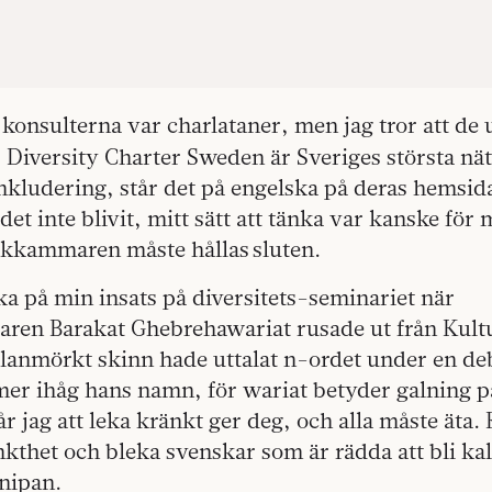
 konsulterna var charlataner, men jag tror att de
Diversity Charter Sweden är Sveriges största nät
kludering, står det på engelska på deras hemsida
et inte blivit, mitt sätt att tänka var kanske för 
ckkammaren måste hållas sluten.
ka på min insats på diversitets-seminariet när
aren Barakat Ghebrehawariat rusade ut från Kultu
anmörkt skinn hade uttalat n-ordet under en de
mer ihåg hans namn, för wariat betyder galning p
år jag att leka kränkt ger deg, och alla måste äta.
kthet och bleka svenskar som är rädda att bli kal
knipan.