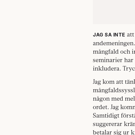
att
JAG SA INTE
andemeningen. 
mångfald och in
seminarier har d
inkludera. Try
Jag kom att tän
mångfaldssyssl
någon med mell
ordet. Jag kom
Samtidigt först
suggererar krän
betalar sig ur 