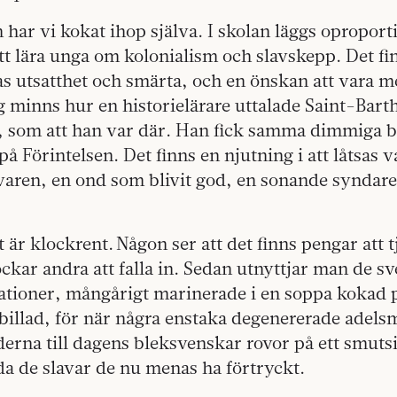
har vi kokat ihop själva. I skolan läggs oproporti
tt lära unga om kolonialism och slavskepp. Det fi
s utsatthet och smärta, och en önskan att vara m
ag minns hur en historielärare uttalade Saint-Bar
ll, som att han var där. Han fick samma dimmiga 
på Förintelsen. Det finns en njutning i att låtsas 
varen, en ond som blivit god, en sonande syndare
 är klockrent. Någon ser att det finns pengar att 
lockar andra att falla in. Sedan utnyttjar man de 
rationer, mångårigt marinerade i en soppa kokad 
illad, för när några enstaka degenererade adels
derna till dagens bleksvenskar rovor på ett smutsig
lda de slavar de nu menas ha förtryckt.