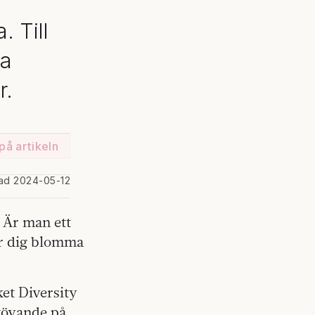
. Till
la
r.
på artikeln
rad 2024-05-12
 Är man ett
ter dig blomma
ket Diversity
utövande på