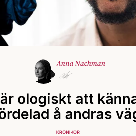
Anna Nachman
är ologiskt att känn
fördelad å andras vä
KRÖNIKOR