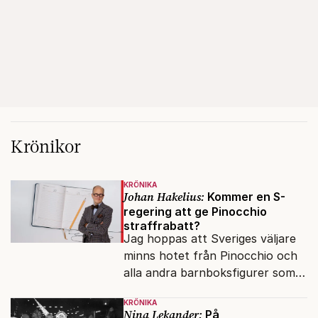
Krönikor
KRÖNIKA
Johan Hakelius:
Kommer en S-
regering att ge Pinocchio
straffrabatt?
Jag hoppas att Sveriges väljare
minns hotet från Pinocchio och
alla andra barnboksfigurer som
snart befrias från hämmande
KRÖNIKA
upphovsrätt.
Nina Lekander:
På