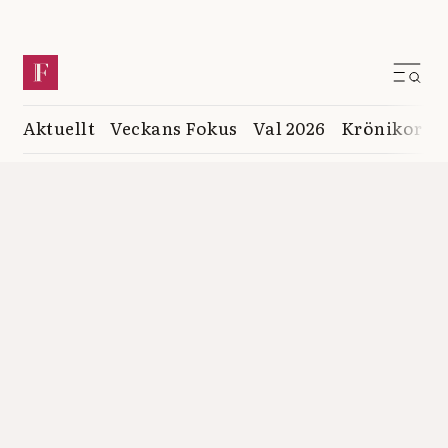
Aktuellt
Veckans Fokus
Val 2026
Krönikor
K