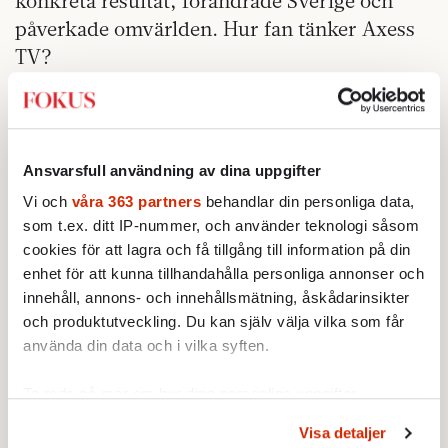
konkreta resultat, förändrade Sverige och
påverkade omvärlden. Hur fan tänker Axess
TV?
Jag är en vän av ursäkter. Kanske är jag för
konkret? Kanske vill arrangörerna just spegla
den nakna sanningen, gestalta berättelsen om
Ansvarsfull användning av dina uppgifter
det patriarkala -68? Provocera, väcka
Vi och
våra 363 partners
behandlar din personliga data,
känslor, få oss kvinnor att ta till vapen?
som t.ex. ditt IP-nummer, och använder teknologi såsom
cookies för att lagra och få tillgång till information på din
Fjorton grånande män intar sina platser
enhet för att kunna tillhandahålla personliga annonser och
framför kamerorna. Castingen avslöjar att
innehåll, annons- och innehållsmätning, åskådarinsikter
fyrtio år är tid som faktiskt gått. En kvinna,
och produktutveckling. Du kan själv välja vilka som får
14 gubbs.
använda din data och i vilka syften.
Och den gamla musikslingan bankar i mitt
huvud.«Ååh, ååh tjejer … vi måste höja våra
Ta reda på mer om hur dina personliga uppgifter
behandlas och ställ in dina preferenser i
detaljsektionen
.
röster för att höras…« Dagisbarnen sjunger
Visa detaljer
Du kan ändra eller dra tillbaka ditt samtycke när som