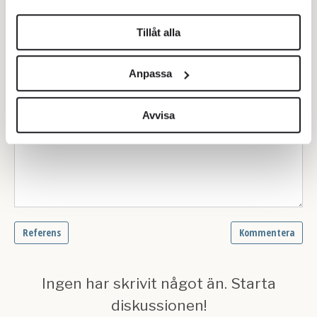
den i dag.
helst från cookie-förklaringen.
Tillåt alla
Vi använder enhetsidentifierare för att anpassa innehållet
och annonserna till användarna, tillhandahålla funktioner
Anpassa
för sociala medier och analysera vår trafik. Vi
vidarebefordrar även sådana identifierare och annan
information från din enhet till de sociala medier och
Avvisa
annons- och analysföretag som vi samarbetar med.
Dessa kan i sin tur kombinera informationen med annan
information som du har tillhandahållit eller som de har
samlat in när du har använt deras tjänster.
Om du vill läsa mer om hur vi hanterar personuppgifter
kan du göra det
här
.