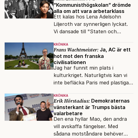
”Kommunisthögskolan” drömde
alla om att vara arbetarklass
Ett kalas hos Lena Adelsohn
Liljeroth var synnerligen lyckat.
Vi dansade till "Staten och
kapitalet", Ebba Gröns version.
KRÖNIKA
Frans Wachtmeister:
Ja, AC är ett
hot mot den franska
civilisationen
Jag har funnit min plats i
kulturkriget. Naturligtvis kan vi
inte befläcka Paris med plastiga
klossar från Panasonic.
KRÖNIKA
Erik Hörstadius:
Demokraternas
vänsterkant är Trumps bästa
valarbetare
Den ena hyllar Mao, den andra
vill avskaffa fängelser. Med
sådana motståndare behöver