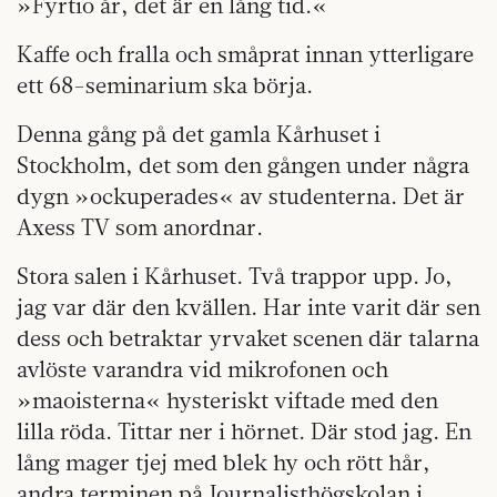
»Fyrtio år, det är en lång tid.«
Kaffe och fralla och småprat innan ytterligare
ett 68-seminarium ska börja.
Denna gång på det gamla Kårhuset i
Stockholm, det som den gången under några
dygn »ockuperades« av studenterna. Det är
Axess TV som anordnar.
Stora salen i Kårhuset. Två trappor upp. Jo,
jag var där den kvällen. Har inte varit där sen
dess och betraktar yrvaket scenen där talarna
avlöste varandra vid mikrofonen och
»maoisterna« hysteriskt viftade med den
lilla röda. Tittar ner i hörnet. Där stod jag. En
lång mager tjej med blek hy och rött hår,
andra terminen på Journalisthögskolan i