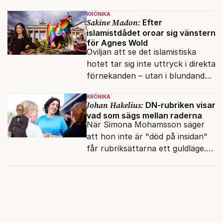
presidenten knappt några
KRÖNIKA
vänner.
Sakine Madon:
Efter
islamistdådet oroar sig vänstern
för Agnes Wold
Oviljan att se det islamistiska
hotet tar sig inte uttryck i direkta
förnekanden – utan i blundandet
och den återkommande
KRÖNIKA
fokusförflyttningen.
Johan Hakelius:
DN-rubriken visar
vad som sägs mellan raderna
När Simona Mohamsson säger
att hon inte är "död på insidan"
får rubriksättarna ett guldläge.
Med små signaler blinkar man i
moraliskt samförstånd till
läsarna.