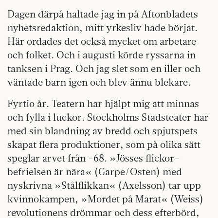
Dagen därpå haltade jag in på Aftonbladets
nyhetsredaktion, mitt yrkesliv hade börjat.
Här ordades det också mycket om arbetare
och folket. Och i augusti körde ryssarna in
tanksen i Prag. Och jag slet som en iller och
väntade barn igen och blev ännu blekare.
Fyrtio år. Teatern har hjälpt mig att minnas
och fylla i luckor. Stockholms Stadsteater har
med sin blandning av bredd och spjutspets
skapat flera produktioner, som på olika sätt
speglar arvet från -68. »Jösses flickor–
befrielsen är nära« (Garpe/Osten) med
nyskrivna »Stålflikkan« (Axelsson) tar upp
kvinnokampen, »Mordet på Marat« (Weiss)
revolutionens drömmar och dess efterbörd,